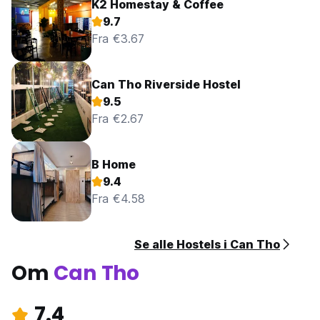
K2 Homestay & Coffee
9.7
Fra €3.67
Can Tho Riverside Hostel
9.5
Fra €2.67
B Home
9.4
Fra €4.58
Se alle Hostels i Can Tho
Om
Can Tho
7.4