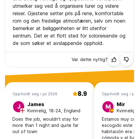
Barnevennlig.
utmerker seg ved å organisere turer og videre
Kun kontanter. (Auto-translated from original language)
reiser. Gjestene setter pris på rene, komfortable
rom og den fredelige atmosfæren, selv om noen
bemerker at beliggenheten er litt utenfor
sentrum. Det er et flott sted for soloreisende og
de som søker et avslappende opphold.
Var dette nyttig?
8.9
Oppholdt seg i jul 2026
Oppholdt seg i jul
James
Mir
J
M
Kvinnelig, 18-24, England
Kvinnelig,
Does the job, wouldn’t stay for
Estamos muy con
more than 1 night and quite far
escogido este ho
out of town
habitación era se
cómoda y el bañ