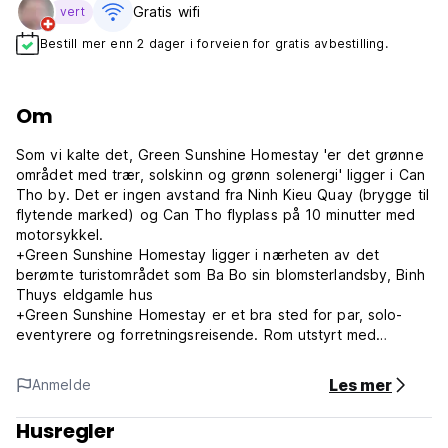
Gratis wifi‎
vert
Bestill mer enn 2 dager i forveien for gratis avbestilling.
Om
Som vi kalte det, Green Sunshine Homestay 'er det grønne
området med trær, solskinn og grønn solenergi' ligger i Can
Tho by. Det er ingen avstand fra Ninh Kieu Quay (brygge til
flytende marked) og Can Tho flyplass på 10 minutter med
motorsykkel.
+Green Sunshine Homestay ligger i nærheten av det
berømte turistområdet som Ba Bo sin blomsterlandsby, Binh
Thuys eldgamle hus
+Green Sunshine Homestay er et bra sted for par, solo-
eventyrere og forretningsreisende. Rom utstyrt med
klimaanlegg og varm dusj, gratis Wi-Fi er tilgjengelig på hele
eiendommen.
Les mer
Anmelde
+Velkommen til Green Sunshine for å nyte grønne områder,
komfortable omgivelser med frisk luft ser ut som ditt andre
Husregler
hjem