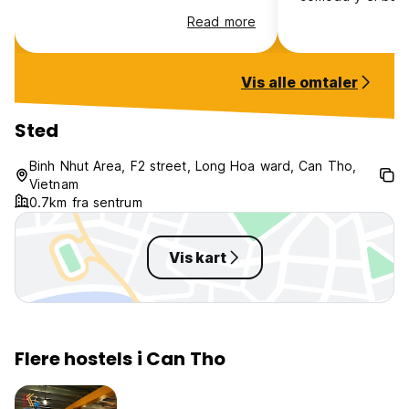
bien. La casa tie
Read more
principal precios
acogedor. Lo mejo
muy simpática y 
Vis alle omtaler
buenos consejos 
el Mekong es pre
conocido pero r
Sted
saltárselo es enc
Binh Nhut Area, F2 street, Long Hoa ward, Can Tho,
Vietnam
0.7km fra sentrum
Vis kart
Flere hostels i Can Tho