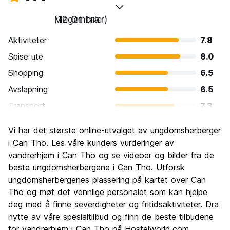
Meget bra
(12 Omtaler)
Aktiviteter
7.8
Spise ute
8.0
Shopping
6.5
Avslapning
6.5
Transport
7.3
Sightseeing
8.2
Vi har det største online-utvalget av ungdomsherberger
Kultur
8.3
i Can Tho. Les våre kunders vurderinger av
Feste
vandrerhjem i Can Tho og se videoer og bilder fra de
5.5
beste ungdomsherbergene i Can Tho. Utforsk
Verdi for pengene
8.2
ungdomsherbergenes plassering på kartet over Can
Tho og møt det vennlige personalet som kan hjelpe
deg med å finne severdigheter og fritidsaktiviteter. Dra
nytte av våre spesialtilbud og finn de beste tilbudene
for vandrerhjem i Can Tho på Hostelworld.com.