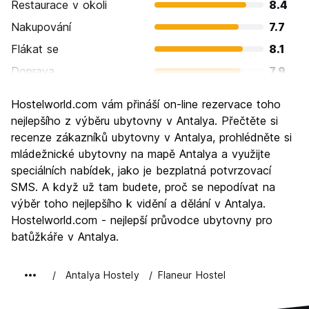
Restaurace v okoli
8.4
Nakupování
7.7
Flákat se
8.1
Doprava
7.9
Prohlížení památek
8.3
Hostelworld.com vám přináší on-line rezervace toho
Kultura
8.3
nejlepšího z výběru ubytovny v Antalya. Přečtěte si
Noční život
recenze zákazníků ubytovny v Antalya, prohlédněte si
7.4
mládežnické ubytovny na mapě Antalya a využijte
Hodnota za peníze
7.8
speciálních nabídek, jako je bezplatná potvrzovací
SMS. A když už tam budete, proč se nepodívat na
výběr toho nejlepšího k vidění a dělání v Antalya.
Hostelworld.com - nejlepší průvodce ubytovny pro
batůžkáře v Antalya.
Antalya Hostely
Flaneur Hostel