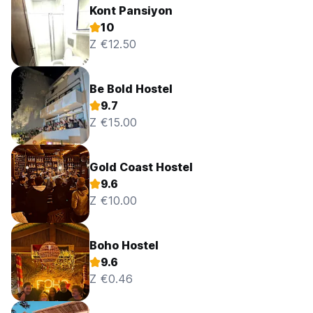
Kont Pansiyon
10
Z €12.50
Be Bold Hostel
9.7
Z €15.00
Gold Coast Hostel
9.6
Z €10.00
Boho Hostel
9.6
Z €0.46