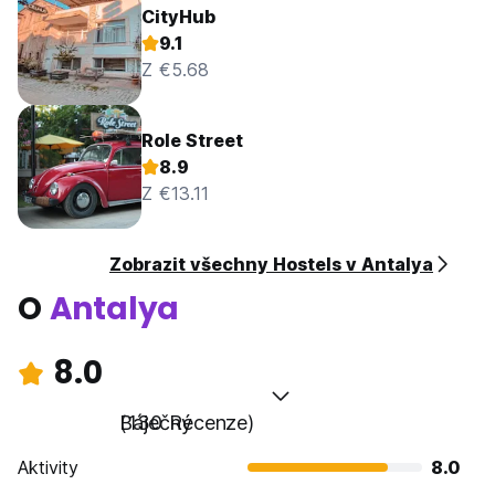
CityHub
9.1
Z €5.68
Role Street
8.9
Z €13.11
Zobrazit všechny Hostels v Antalya
O
Antalya
8.0
Báječný
(130 Recenze)
Aktivity
8.0