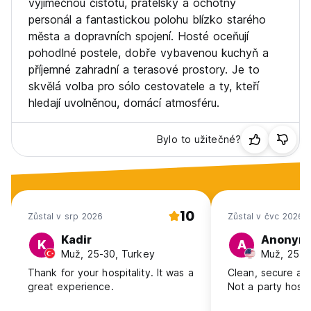
výjimečnou čistotu, přátelský a ochotný
personál a fantastickou polohu blízko starého
města a dopravních spojení. Hosté oceňují
pohodlné postele, dobře vybavenou kuchyň a
příjemné zahradní a terasové prostory. Je to
skvělá volba pro sólo cestovatele a ty, kteří
hledají uvolněnou, domácí atmosféru.
Bylo to užitečné?
10
Zůstal v srp 2026
Zůstal v čvc 2026
Kadir
Anonym
K
A
Muž, 25-30, Turkey
Muž, 25-3
Thank for your hospitality. It was a
Clean, secure an
great experience.
Not a party hoste