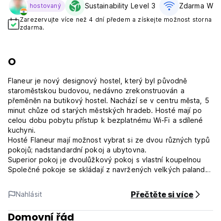
Sustainability Level 3
Zdarma WiFi
hostovaný
Zarezervujte více než 4 dní předem a získejte možnost storna
zdarma.
O
Flaneur je nový designový hostel, který byl původně
staroměstskou budovou, nedávno zrekonstruován a
přeměněn na butikový hostel. Nachází se v centru města, 5
minut chůze od starých městských hradeb. Hosté mají po
celou dobu pobytu přístup k bezplatnému Wi-Fi a sdílené
kuchyni.
Hosté Flaneur mají možnost vybrat si ze dvou různých typů
pokojů; nadstandardní pokoj a ubytovna.
Superior pokoj je dvoulůžkový pokoj s vlastní koupelnou
Společné pokoje se skládají z navržených velkých paland
se společnou koupelnou se sprchou a toaletou.
DŮLEŽITÁ INFORMACE : V UBYTOVNĚ JE KOČKA A
Přečtěte si více
Nahlásit
DOČASNĚ I PES. (Auto-translated from original language)
Domovní řád