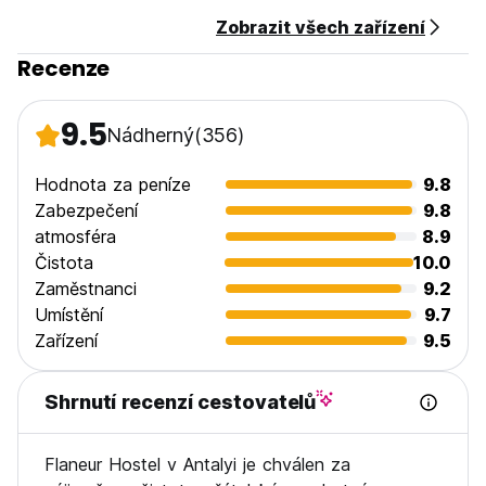
Zobrazit všech zařízení
Recenze
9.5
Nádherný
(356)
Hodnota za peníze
9.8
Zabezpečení
9.8
atmosféra
8.9
Čistota
10.0
Zaměstnanci
9.2
Umístění
9.7
Zařízení
9.5
Shrnutí recenzí cestovatelů
Flaneur Hostel v Antalyi je chválen za