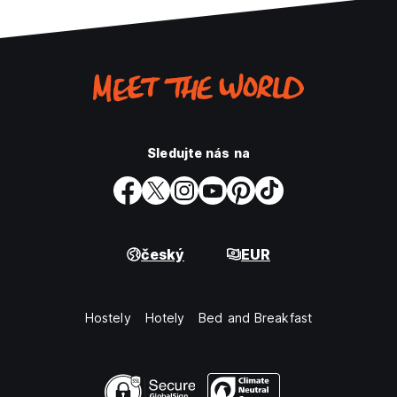
Sledujte nás na
český
EUR
Hostely
Hotely
Bed and Breakfast