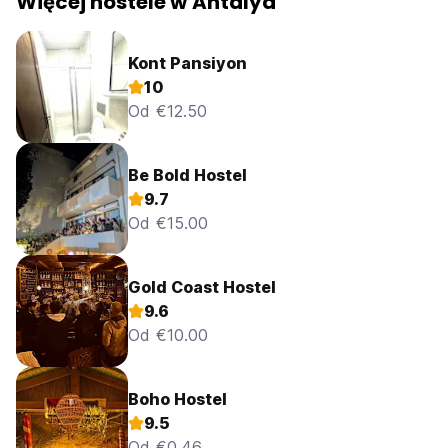
Więcej hostele w Antalya
Kont Pansiyon
10
Od €12.50
Be Bold Hostel
9.7
Od €15.00
Gold Coast Hostel
9.6
Od €10.00
Boho Hostel
9.5
Od €0.46