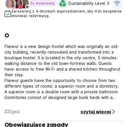
Sustainability Level 3
D
5+ hostowany
Zarezerwuj z 4-dniowym wyprzedzeniem, aby móc bezpłatnie
anulować rezerwację.
O
Flaneur is a new design hostel which was originally an old-
city building, recently renovated and transformed into a
boutique hostel. It is located in the city centre, 5 minutes
walking distance to the old town-fortress walls. Guests
have access to free Wi-Fi and a shared kitchen throughout
their stay.
Flaneur guests have the opportunity to choose from two
different types of rooms; a superior room and a dormitory.
A superior room is a double room with a private bathroom
Dormitories consist of designed large bunk beds with a
shared bathroom for shower and toilet facilities.
czytaj więcej
Zgłoś
IMPORTANT INFO : THERE ARE CATS AND A DOG IN THE
HOSTEL :)
Obowiązujące zasady