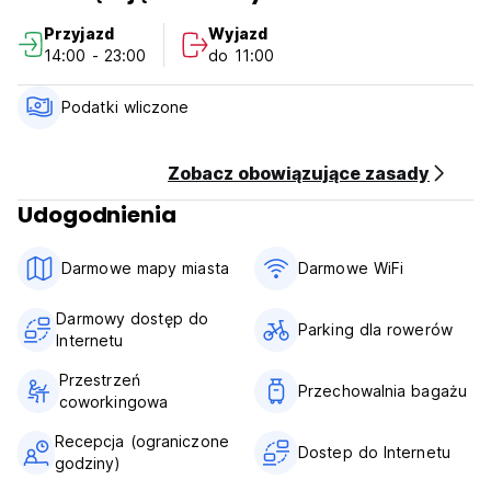
Przyjazd
Wyjazd
14:00 - 23:00
do 11:00
Podatki wliczone
Zobacz obowiązujące zasady
Udogodnienia
Darmowe mapy miasta
Darmowe WiFi
Darmowy dostęp do
Parking dla rowerów
Internetu
Przestrzeń
Przechowalnia bagażu
coworkingowa
Recepcja (ograniczone
Dostep do Internetu
godziny)