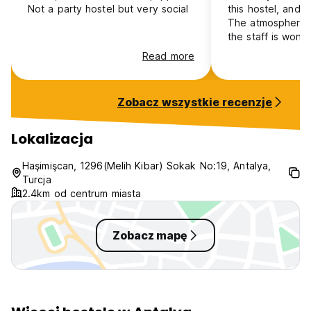
Not a party hostel but very social
this hostel, and I 
The atmosphere i
the staff is wonde
Read more
Zobacz wszystkie recenzje
Lokalizacja
Haşimişcan, 1296(Melih Kibar) Sokak No:19, Antalya,
Turcja
2.4km od centrum miasta
Zobacz mapę