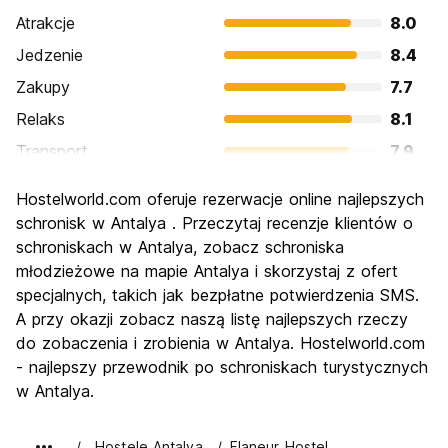
Atrakcje
8.0
Jedzenie
8.4
Zakupy
7.7
Relaks
8.1
Transport
7.9
Zwiedzanie
8.3
Hostelworld.com oferuje rezerwacje online najlepszych
Kultura
8.3
schronisk w Antalya . Przeczytaj recenzje klientów o
Imprezy
schroniskach w Antalya, zobacz schroniska
7.4
młodzieżowe na mapie Antalya i skorzystaj z ofert
Najlepsza wartość
7.8
specjalnych, takich jak bezpłatne potwierdzenia SMS.
A przy okazji zobacz naszą listę najlepszych rzeczy
do zobaczenia i zrobienia w Antalya. Hostelworld.com
- najlepszy przewodnik po schroniskach turystycznych
w Antalya.
Hostele Antalya
Flaneur Hostel