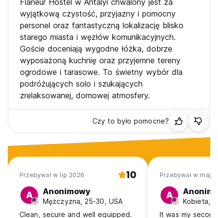
Flaneur Hostel w Antalyi chwalony jest za
wyjątkową czystość, przyjazny i pomocny
personel oraz fantastyczną lokalizację blisko
starego miasta i węzłów komunikacyjnych.
Goście doceniają wygodne łóżka, dobrze
wyposażoną kuchnię oraz przyjemne tereny
ogrodowe i tarasowe. To świetny wybór dla
podróżujących solo i szukających
zrelaksowanej, domowej atmosfery.
Czy to było pomocne?
10
Przebywał w lip 2026
Przebywał w maj 2
Anonimowy
Anonim
A
A
Mężczyzna, 25-30, USA
Kobieta, 
Clean, secure and well equipped.
It was my second 