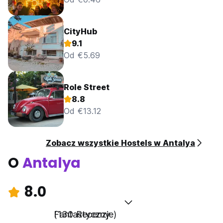
CityHub
9.1
Od €5.69
Role Street
8.8
Od €13.12
Zobacz wszystkie Hostels w Antalya
O
Antalya
8.0
Fantastyczny
(130 Recenzje)