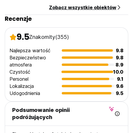
Zobacz wszystkie obiektów
Recenzje
9.5
Znakomity
(355)
Najlepsza wartość
9.8
Bezpieczeństwo
9.8
atmosfera
8.9
Czystość
10.0
Personel
9.1
Lokalizacja
9.6
Udogodnienia
9.5
Podsumowanie opinii
podróżujących