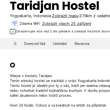
Taridjan Hostel
Yogyakarta
,
Indonesia
Zobrazit mapu
2.15km z vašeh
Zobrazit všech 25 zařízení
Zdarma WiFi
Zarezervujte více než 2 dní předem a získejte možnost storn
O
Domovní řád
Umístění
Recenze
O
Vítejte v hostelu Taridjan.
Tento etnický hostel se nachází v srdci Yogyakarta Indoné
Tento hostel je ideální pro ty z vás, kteří jen wamna relaxu
nebo ochutnat tradiční kulinářskou kuchyni. V duchu pospol
sdílel zkušenosti nebo tvůrčí proces.
Host 24 hodin. Odvoz a vyzvednutí na letišti za příplatek