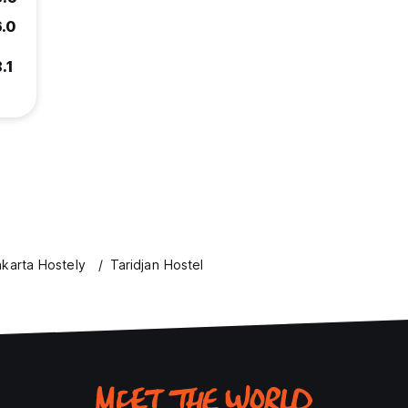
6.0
.1
karta Hostely
Taridjan Hostel