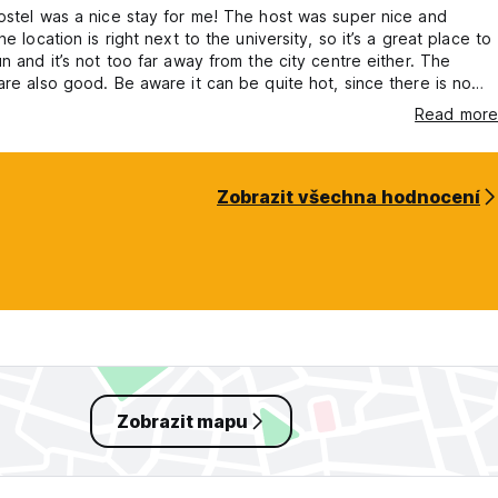
ostel was a nice stay for me! The host was super nice and
he location is right next to the university, so it’s a great place to
un and it’s not too far away from the city centre either. The
are also good. Be aware it can be quite hot, since there is no
r there was a fan which kept me from having too warm. If
Read more
rching for an affordable place to stay, this a good option.
Zobrazit všechna hodnocení
Zobrazit mapu