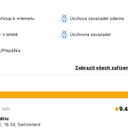
lated from original language)
řístup k internetu
Úschova zavazadel zdarma
 z letiště
Úschovna zavazadel
a/Přepážka
Zobrazit všech zařízen
9.4
p 2025
dric
, 18-24, Switzerland