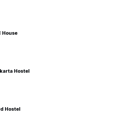
C House
arta Hostel
d Hostel