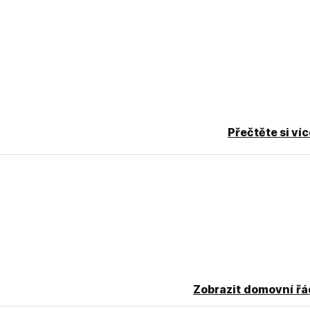
Přečtěte si ví
 přidejte do vyhledávání počet dětí ve vaší skupině a jejich věk.
Žádné další poplatky.
Zobrazit domovní řá