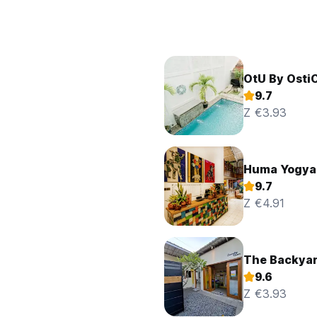
OtU By Osti
9.7
Z €3.93
Huma Yogyak
9.7
Z €4.91
The Backyar
9.6
Z €3.93