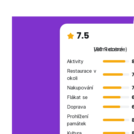
7.5
Velmi dobré
(86 Recenze)
Aktivity
Restaurace v
7
okoli
Nakupování
7
Flákat se
Doprava
Prohlížení
památek
Kultura