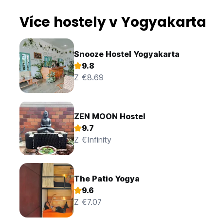
Více hostely v Yogyakarta
Snooze Hostel Yogyakarta
9.8
Z €8.69
ZEN MOON Hostel
9.7
Z €Infinity
The Patio Yogya
9.6
Z €7.07