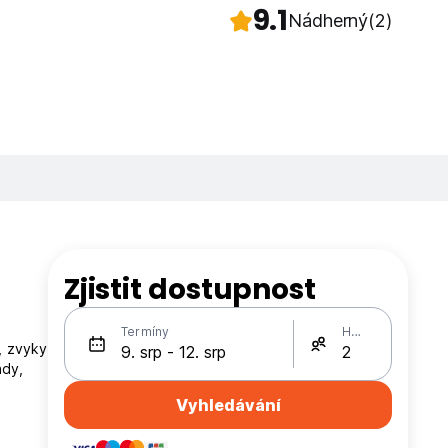
9.1
Nádherný
(2)
Zjistit dostupnost
Termíny
Hosté
u, zvyky
ady,
Vyhledávání