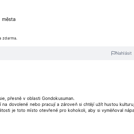
o města
a zdarma.
Nahlásit
sie, přesně v oblasti Gondokusuman.
jí na dovolené nebo pracují a zároveň si chtějí užít hustou kultur
itosti je toto místo otevřené pro kohokoli, aby si vyměňoval náp