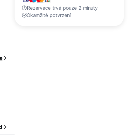
Rezervace trvá pouze 2 minuty
Okamžité potvrzení
ce
d