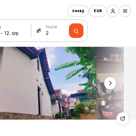
český
EUR
y
Hosté