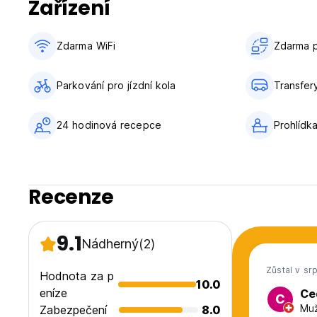
Zařízení
Toto zařízení přijímá pouze platby v hotovosti. (Auto-trans
Zdarma WiFi
Zdarma p
Parkování pro jízdní kola
Transfery
24 hodinová recepce
Prohlídk
Recenze
9.1
Nádherný
(2)
Zůstal v sr
Hodnota za p
10.0
eníze
Ce
C
Muž
Zabezpečení
8.0