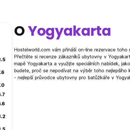
O
Yogyakarta
Hostelworld.com vám přináší on-line rezervace toho 
Přečtěte si recenze zákazníků ubytovny v Yogyakart
8.5
mapě Yogyakarta a využijte speciálních nabídek, ja
budete, proč se nepodívat na výběr toho nejlepšího 
.6
- nejlepší průvodce ubytovny pro batůžkáře v Yogya
.0
6.7
6.6
8.2
8.5