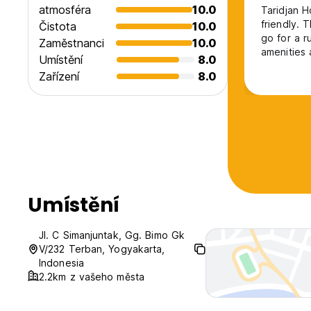
atmosféra
10.0
Taridjan H
friendly. T
Čistota
10.0
go for a r
Zaměstnanci
10.0
amenities 
Umístění
8.0
AC. Howeve
Zařízení
8.0
you’re sea
Umístění
Jl. C Simanjuntak, Gg. Bimo Gk
V/232 Terban, Yogyakarta,
Indonesia
2.2km z vašeho města