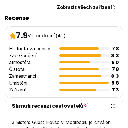
2. Čas odhlášení: 08:00 až 12:00 poledne
Zobrazit všech zařízení
3. Storno podmínky: 3 dny předem na bezplatné zrušení
- V případě pozdního zrušení nebo nedostavení se vám
Recenze
bude účtována první noc vašeho pobytu.
4. Platba: hotově pouze při check-inu
5. Daně: včetně
7.9
Velmi dobré
(45)
6. Snídaně: v ceně
7. Zákaz vycházení
8. Zákaz kouření na pokojích, ale vyhrazený prostor je k
Hodnota za peníze
7.8
dispozici
Zabezpečení
8.3
9. Zásady pro děti: Žádné věkové omezení, ale děti se musí
atmosféra
6.0
zarezervovat s rodiči/opatrovníky do soukromého pokoje
Čistota
7.8
10. Domácí zvířata nejsou povolena.
Zaměstnanci
8.3
11. Pracovní doba recepce: od 08:00 do 20:00 (Auto-
translated from original language)
Umístění
9.8
Zařízení
7.3
Shrnutí recenzí cestovatelů
3 Sisters Guest House v Moalboalu je chválen