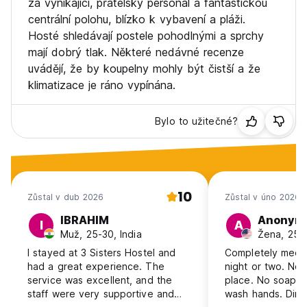
za vynikající, přátelský personál a fantastickou
centrální polohu, blízko k vybavení a pláži.
Hosté shledávají postele pohodlnými a sprchy
mají dobrý tlak. Některé nedávné recenze
uvádějí, že by koupelny mohly být čistší a že
klimatizace je ráno vypínána.
Bylo to užitečné?
10
Zůstal v dub 2026
Zůstal v úno 2026
IBRAHIM
Anonym
I
A
Muž, 25-30, India
Žena, 25-
I stayed at 3 Sisters Hostel and
Completely medio
had a great experience. The
night or two. Not
service was excellent, and the
place. No soap i
staff were very supportive and
wash hands. Dire