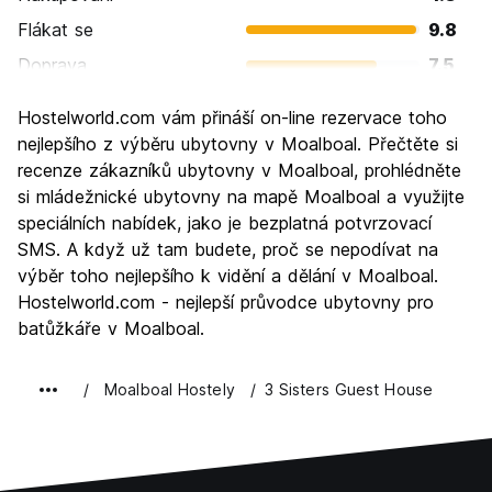
Flákat se
9.8
Doprava
7.5
Prohlížení památek
5.8
Hostelworld.com vám přináší on-line rezervace toho
Kultura
6.3
nejlepšího z výběru ubytovny v Moalboal. Přečtěte si
Noční život
recenze zákazníků ubytovny v Moalboal, prohlédněte
6.0
si mládežnické ubytovny na mapě Moalboal a využijte
Hodnota za peníze
8.5
speciálních nabídek, jako je bezplatná potvrzovací
SMS. A když už tam budete, proč se nepodívat na
výběr toho nejlepšího k vidění a dělání v Moalboal.
Hostelworld.com - nejlepší průvodce ubytovny pro
batůžkáře v Moalboal.
Moalboal Hostely
3 Sisters Guest House