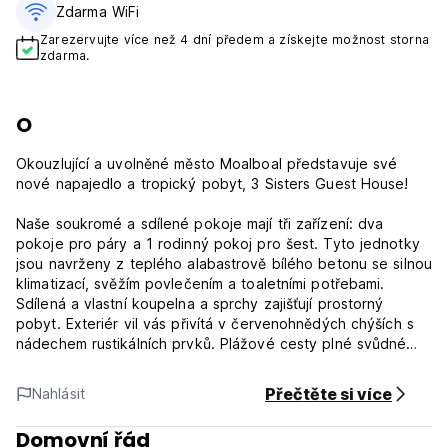
Zdarma WiFi
Zarezervujte více než 4 dní předem a získejte možnost storna
zdarma.
O
Okouzlující a uvolněné město Moalboal představuje své
nové napajedlo a tropický pobyt, 3 Sisters Guest House!
Naše soukromé a sdílené pokoje mají tři zařízení: dva
pokoje pro páry a 1 rodinný pokoj pro šest. Tyto jednotky
jsou navrženy z teplého alabastrově bílého betonu se silnou
klimatizací, svěžím povlečením a toaletními potřebami.
Sdílená a vlastní koupelna a sprchy zajišťují prostorný
pobyt. Exteriér vil vás přivítá v červenohnědých chýších s
nádechem rustikálních prvků. Plážové cesty plné svůdné
zeleně, nikdy nebudete mít nouzi o pocit dovolené na
pobřeží!
Přečtěte si více
Nahlásit
Přijďte si vychutnat božskou filipínskou kuchyni do našich
Domovní řád
chill-out a barů. Náš zaměstnanec je vyškolen, aby