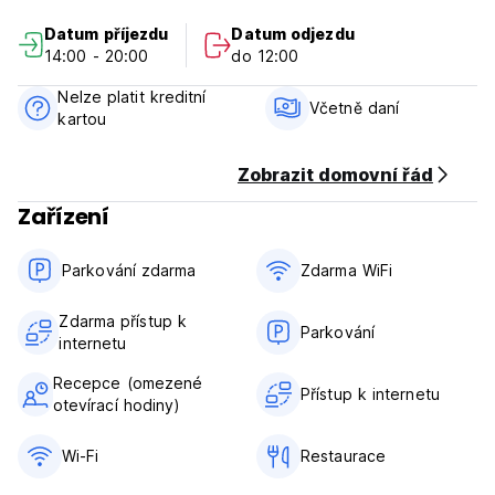
poskytoval bezkonkurenční cebuánskou pohostinnost s
Datum příjezdu
Datum odjezdu
bezproblémovou komunikací, protože je schopen
14:00 - 20:00
do 12:00
konverzovat v základní angličtině, tagalštině a jazyka
Visaya.
Nelze platit kreditní
Včetně daní
kartou
Z hlediska umístění je naše místo také v docházkové
vzdálenosti do restaurací, kaváren, barů, bankomatů a
místních dopravních spojení. Přístup ke známým památkám a
Zobrazit domovní řád
zajímavostem okolních měst je zaručen. Po příjezdu jsou k
Zařízení
dispozici aktivity jako sardinky, freediving, půjčovna
mopedů, wellness masáže a poskakování po ostrovech.
Parkování zdarma
Zdarma WiFi
Ať už se chystáte na samostatné cestování, seznam přátel
nebo rodinné setkání, naše místo je rozhodně tou
Zdarma přístup k
nejideálnější volbou. Moalboal je celoročním tropickým rájem
Parkování
internetu
pro vaše prohlížení. V hlavní sezóně, jako je léto a Vánoce,
nás prosím kontaktujte předem pro rezervaci termínu.
Recepce (omezené
Přibližte se ráji s penzionem 3 Sisters Guest House, kde
Přístup k internetu
otevírací hodiny)
ubytujeme váš klid!
Wi-Fi
Restaurace
Zásady vlastnictví:
1. Čas příjezdu: od 14:00 do 20:00