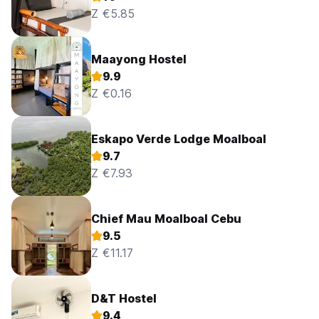
Z €5.85
Maayong Hostel
9.9
Z €0.16
Eskapo Verde Lodge Moalboal
9.7
Z €7.93
Chief Mau Moalboal Cebu
9.5
Z €11.17
D&T Hostel
9.4