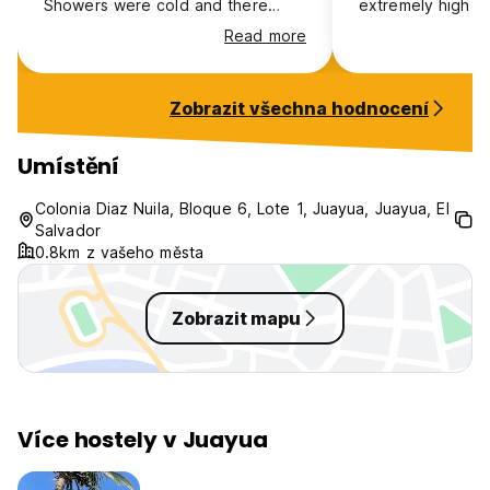
Showers were cold and there
extremely high ra
were lots of ants about but would
hostel has. There
Read more
stay again if passing through.
meaning only col
the WiFi was tem
during our stay. I
Zobrazit všechna hodnocení
benefit from mo
space for sociali
Umístění
Colonia Diaz Nuila, Bloque 6, Lote 1, Juayua, Juayua, El
Salvador
0.8km z vašeho města
Zobrazit mapu
Více hostely v Juayua