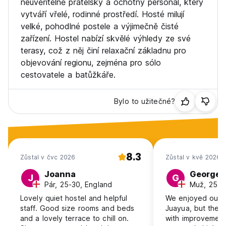
neuvěřitelně přátelský a ochotný personál, který
vytváří vřelé, rodinné prostředí. Hosté milují
velké, pohodlné postele a výjimečně čisté
zařízení. Hostel nabízí skvělé výhledy ze své
terasy, což z něj činí relaxační základnu pro
objevování regionu, zejména pro sólo
cestovatele a batůžkáře.
Bylo to užitečné?
8.3
Zůstal v čvc 2026
Zůstal v kvě 2026
Joanna
George
J
G
Pár, 25-30, England
Muž, 25-3
Lovely quiet hostel and helpful
We enjoyed our s
staff. Good size rooms and beds
Juayua, but the fa
and a lovely terrace to chill on.
with improvement