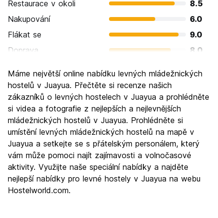
Restaurace v okoli
8.5
Nakupování
6.0
Flákat se
9.0
Doprava
8.0
Prohlížení památek
7.0
Máme největší online nabídku levných mládežnických
Kultura
7.5
hostelů v Juayua. Přečtěte si recenze našich
Noční život
zákazníků o levných hostelech v Juayua a prohlédněte
7.0
si videa a fotografie z nejlepších a nejlevnějších
Hodnota za peníze
8.5
mládežnických hostelů v Juayua. Prohlédněte si
umístění levných mládežnických hostelů na mapě v
Juayua a setkejte se s přátelským personálem, který
vám může pomoci najít zajímavosti a volnočasové
aktivity. Využijte naše speciální nabídky a najděte
nejlepší nabídky pro levné hostely v Juayua na webu
Hostelworld.com.