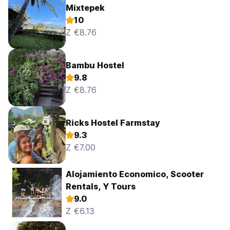
Mixtepek
10
Z €8.76
Bambu Hostel
9.8
Z €8.76
Ricks Hostel Farmstay
9.3
Z €7.00
Alojamiento Economico, Scooter
Rentals, Y Tours
9.0
Z €6.13