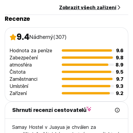
Odhlášení: Před 12:00
Zobrazit všech zařízení
Platby při příjezdu pouze v hotovosti!
Včetně daní
Recenze
Snídaně NENÍ k dispozici!
- Otázky? Dej mi vědět ! (Auto-translated from original
9.4
Nádherný
(307)
language)
Hodnota za peníze
9.6
Zabezpečení
9.8
atmosféra
8.9
Čistota
9.5
Zaměstnanci
9.7
Umístění
9.3
Zařízení
9.2
Shrnutí recenzí cestovatelů
Samay Hostel v Juayua je chválen za