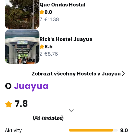
Que Ondas Hostal
9.0
Z €11.38
Rick's Hostel Juayua
8.5
Z €8.76
Zobrazit všechny Hostels v Juayua
O
Juayua
7.8
Velmi dobré
(4 Recenze)
Aktivity
9.0