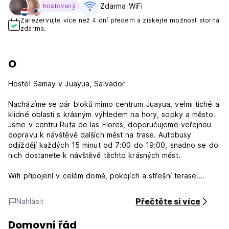
Zdarma WiFi
hostovaný
Zarezervujte více než 4 dní předem a získejte možnost storna
zdarma.
O
Hostel Samay v Juayua, Salvador
Nacházíme se pár bloků mimo centrum Juayua, velmi tiché a
klidné oblasti s krásným výhledem na hory, sopky a město.
Jsme v centru Ruta de las Flores, doporučujeme veřejnou
dopravu k návštěvě dalších měst na trase. Autobusy
odjíždějí každých 15 minut od 7:00 do 19:00, snadno se do
nich dostanete k návštěvě těchto krásných měst.
Wifi připojení v celém domě, pokojích a střešní terase.
Zahrada.
Soukromý pokoj a kolej Luxe mají výhled.
Přečtěte si více
Nahlásit
Zahrnuje; Plná kuchyně, jídelní stůl s výhledem do zahrady a
Domovní řád
na město. Relaxační místo, střešní terasa s výhledem na