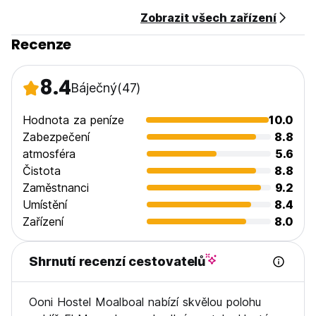
5. Daně: včetně
Zobrazit všech zařízení
6. Snídaně: není v ceně
7. Zákaz vycházení
Recenze
8. Zákaz kouření na pokojích, ale vyhrazený prostor je k
dispozici
9. Zásady pro děti: Host musí být ve věku 18 - 50 let
8.4
Báječný
(47)
10. Domácí zvířata nejsou v tomto objektu povolena.
11. Pracovní doba recepce: od 07:00 do 22:00
Hodnota za peníze
10.0
(Auto-translated from original language)
Zabezpečení
8.8
atmosféra
5.6
Čistota
8.8
Zaměstnanci
9.2
Umístění
8.4
Zařízení
8.0
Shrnutí recenzí cestovatelů
Ooni Hostel Moalboal nabízí skvělou polohu