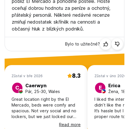
poblíž El Mercado a pohodlné postele. Hosté
oceňují dobrou hodnotu za peníze a ochotný,
přátelský personál. Některé nedávné recenze
zmiňují nedostatek skříněk na cennosti a
občasný hluk z blízkých podniků.
Bylo to užitečné?
8.3
Zůstal v bře 2026
Zůstal v úno 2026
Caerwyn
Erica
C
E
Pár, 25-30, Wales
Žena, 18-2
Great location right by the El
I liked the interi
Mercado, beds were comfy and
didn’t like the ro
spacious. Not very social and no
It’s hassle but I 
lockers, but we just locked our
proper route to t
belongings in our bags and it was
Read more
fine, it’s a small hostel so it felt