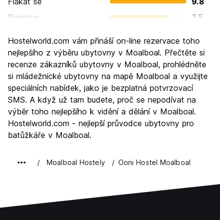
Flákat se
9.8
Doprava
7.5
Prohlížení památek
5.8
Hostelworld.com vám přináší on-line rezervace toho
Kultura
6.3
nejlepšího z výběru ubytovny v Moalboal. Přečtěte si
Noční život
recenze zákazníků ubytovny v Moalboal, prohlédněte
6.0
si mládežnické ubytovny na mapě Moalboal a využijte
Hodnota za peníze
8.5
speciálních nabídek, jako je bezplatná potvrzovací
SMS. A když už tam budete, proč se nepodívat na
výběr toho nejlepšího k vidění a dělání v Moalboal.
Hostelworld.com - nejlepší průvodce ubytovny pro
batůžkáře v Moalboal.
Moalboal Hostely
Ooni Hostel Moalboal