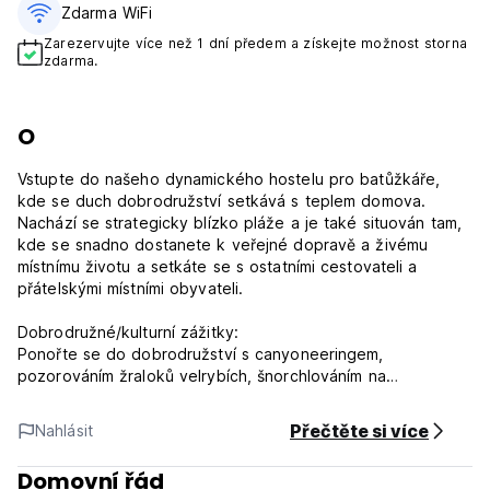
Zdarma WiFi
Zarezervujte více než 1 dní předem a získejte možnost storna
zdarma.
O
Vstupte do našeho dynamického hostelu pro batůžkáře,
kde se duch dobrodružství setkává s teplem domova.
Nachází se strategicky blízko pláže a je také situován tam,
kde se snadno dostanete k veřejné dopravě a živému
místnímu životu a setkáte se s ostatními cestovateli a
přátelskými místními obyvateli.
Dobrodružné/kulturní zážitky:
Ponořte se do dobrodružství s canyoneeringem,
pozorováním žraloků velrybích, šnorchlováním na
sardinkách, potápěním, pronásledováním delfínů, skákáním
po ostrovech a horolezectvím.
Přečtěte si více
Nahlásit
Komfortní vybavení:
Domovní řád
Užijte si řadu vybavení navržené pro vaše pohodlí, včetně