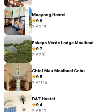
Maayong Hostel
9.9
Z €0.16
Eskapo Verde Lodge Moalboal
9.7
Z €7.91
Chief Mau Moalboal Cebu
9.5
Z €11.14
D&T Hostel
9.4
Z €5.13