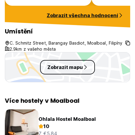
very safe. Definitely good value
for money
Zobrazit všechna hodnocení
Umístění
C. Schmitz Street, Barangay Basdiot, Moalboal, Filipíny
2.9km z vašeho města
Zobrazit mapu
Více hostely v Moalboal
Ohlala Hostel Moalboal
10
Z €5.84