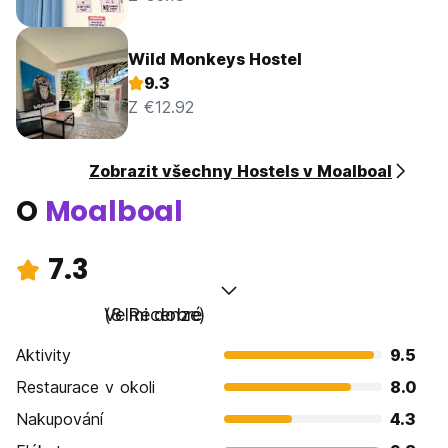
Wild Monkeys Hostel
9.3
Z €12.92
Zobrazit všechny Hostels v Moalboal
O
Moalboal
7.3
Velmi dobré
(8 Recenze)
Aktivity
9.5
Restaurace v okoli
8.0
Nakupování
4.3