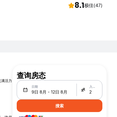
8.1
极佳
(47)
查询房态
充满活力
日期
入住人数
搜索