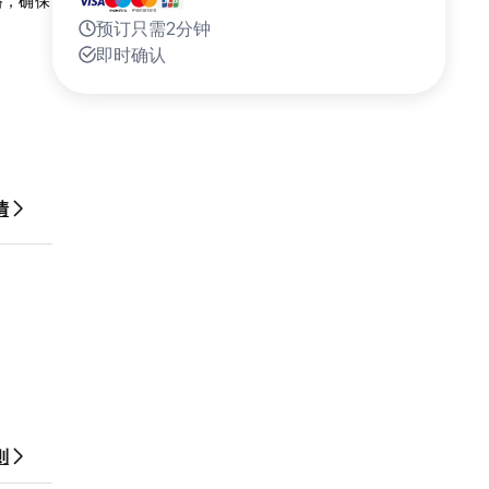
浴，确保
预订只需2分钟
即时确认
情
则