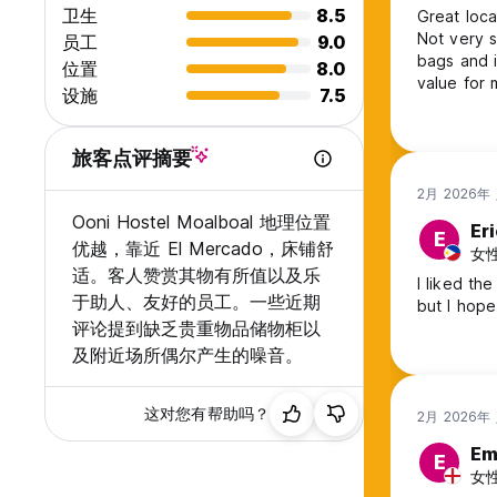
卫生
8.5
Great loca
Not very s
员工
9.0
bags and it
位置
8.0
value for
设施
7.5
旅客点评摘要
2月 2026年
Ooni Hostel Moalboal 地理位置
Er
E
优越，靠近 El Mercado，床铺舒
女性,
适。客人赞赏其物有所值以及乐
I liked the
于助人、友好的员工。一些近期
but I hope
评论提到缺乏贵重物品储物柜以
及附近场所偶尔产生的噪音。
这对您有帮助吗？
2月 2026年
E
E
女性,