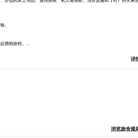
舒适的床上用品、通用插座、私人储物柜、洗衣设施和 24/7 热水淋
体验。
一起拥抱旅程。
详
浏览旅舍规