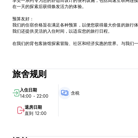
享受一系列专为您的舒适而设计的便利设施，包括高速互联网连接、
在一天的探索后获得焕发活力的体验。
预算友好：
我们的住宿价格旨在满足各种预算，以便您获得最大价值的旅行
我们还提供灵活的入住时间，以适应您的旅行日程。
在我们的背包客旅馆探索冒险、社区和经济实惠的世界。与我们
1. 入住时间：14:00至22:00
2. 退房时间：7:00至12:00
3. 取消政策：提前2天通知可免费取消
旅舍规则
- 如果延迟取消或未入住，您将需要支付入住第一晚的费用。
4. 付款方式：只收现金
5. 税费：含
入住日期
6. 早餐：不含
含税
14:00 - 22:00
7. 没有宵禁
8. 房间内禁止吸烟，但有指定区域
退房日期
9. 儿童政策：客人年龄必须为 18 - 50 岁
直到 12:00
10. 此场所不允许携带宠物。
11.接待工作时间：07:00至22:00
(Auto-translated from original language)