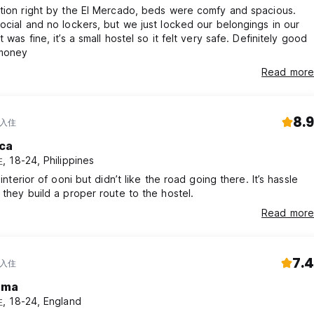
tion right by the El Mercado, beds were comfy and spacious.
ocial and no lockers, but we just locked our belongings in our
 was fine, it’s a small hostel so it felt very safe. Definitely good
 money
Read more
8.9
 入住
ica
 18-24, Philippines
 interior of ooni but didn’t like the road going there. It’s hassle
 they build a proper route to the hostel.
Read more
7.4
 入住
mma
 18-24, England