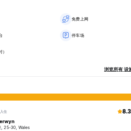
免费上网
台
停车场
时）
浏览所有 设
8.3
 入住
erwyn
 25-30, Wales