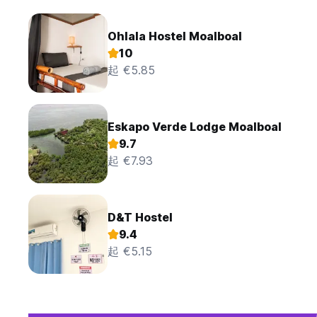
Ohlala Hostel Moalboal
10
起 €5.85
Eskapo Verde Lodge Moalboal
9.7
起 €7.93
D&T Hostel
9.4
起 €5.15