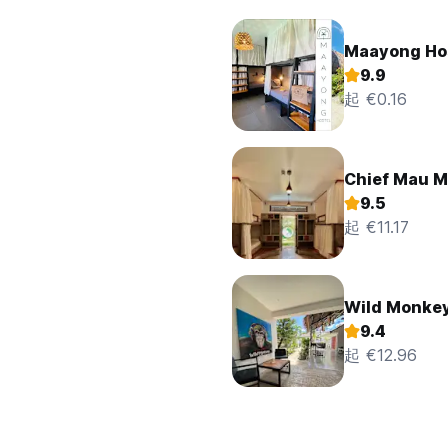
Maayong Ho
9.9
起 €0.16
Chief Mau M
9.5
起 €11.17
Wild Monkey
9.4
起 €12.96