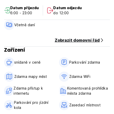
Some rooms have view of the beautiful cordillera de los
Datum příjezdu
Datum odjezdu
Andes.
6:00 - 23:00
do 12:00
Hostal Restaurante Toro Toro Policy and Conditions:
Včetně daní
Cancellation Policy: 1 days before arrival. In case of a late
cancellation or No Show, you will be charged the first night
of your stay.
Zobrazit domovní řád
Zařízení
Check in from 06.00 to 24.00
Check out before 12.00
snídaně v ceně‎
Parkování zdarma
Payment upon arrival by cash
Taxes included
Breakfast included
Zdarma mapy měst
Zdarma WiFi
General:
Zdarma přístup k
Komentovaná prohlídka
Reception 06.00 to 24.00
internetu
města zdarma
No pets
Parkování pro jízdní
Zasedací místnost
kola