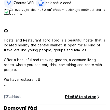
Zdarma WiFi
snídaně v ceně‎
Zarezervujte více než 2 dní předem a získejte možnost storna
zdarma.
O
Hostal and Restaurant Toro Toro is a beautiful hostel that is
located nearby the central market, is open for all kind of
travellers like young people, groups and families.
Offer a beautiful and relaxing garden, a common living
rooms where you can eat, drink something and share with
people.
We have restaurant !!
It has a roof terrace and an outside one.
Přečtěte si více
Nahlásit
The hostel offer a 24 hr recepcion, tourist information and
monkey exchange.
Domovní řád