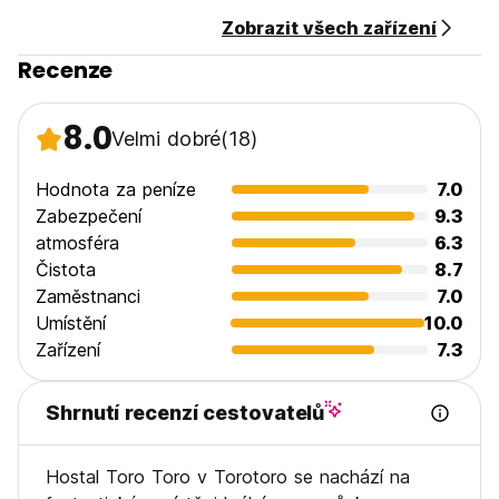
Zobrazit všech zařízení
Recenze
8.0
Velmi dobré
(18)
Hodnota za peníze
7.0
Zabezpečení
9.3
atmosféra
6.3
Čistota
8.7
Zaměstnanci
7.0
Umístění
10.0
Zařízení
7.3
Shrnutí recenzí cestovatelů
Hostal Toro Toro v Torotoro se nachází na