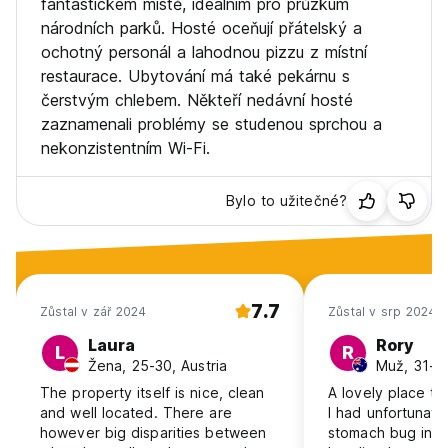
fantastickém místě, ideálním pro průzkum
národních parků. Hosté oceňují přátelský a
ochotný personál a lahodnou pizzu z místní
restaurace. Ubytování má také pekárnu s
čerstvým chlebem. Někteří nedávní hosté
zaznamenali problémy se studenou sprchou a
nekonzistentním Wi-Fi.
Bylo to užitečné?
7.7
Zůstal v zář 2024
Zůstal v srp 2024
Laura
Rory
L
R
Žena, 25-30, Austria
Muž, 31-40
The property itself is nice, clean
A lovely place to
and well located. There are
I had unfortunate
however big disparities between
stomach bug in L