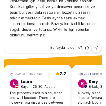
keşfetmek için ideal, harika bir konuma sahiptir.
Konuklar güler yüzlü ve yardımsever personeli ve
tesis bünyesindeki restoranın lezzetli pizzasını
takdir etmektedir. Tesis ayrıca taze ekmek
sunan bir fırına sahiptir. Bazı yakın tarihli konuklar
soğuk duşlar ve tutarsız Wi-Fi ile ilgili sorunlar
olduğunu belirtmiştir.
Bu faydalı oldu mu?
7.7
Eyl 2024 tarihinde kaldı
Ağu 2024 tarihinde 
Laura
Rory
L
R
Bayan, 25-30, Austria
Erkek, 31-
The property itself is nice, clean
A lovely place to
and well located. There are
I had unfortunate
however big disparities between
stomach bug in L