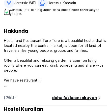
Ücretsiz WiFi
Ücretsiz Kahvaltı‎
Ücretsiz iptal için 2 günden daha öncesinden rezervasyon
yaptırın.
Hakkında
Hostal and Restaurant Toro Toro is a beautiful hostel that is
located nearby the central market, is open for all kind of
travellers like young people, groups and families.
Offer a beautiful and relaxing garden, a common living
rooms where you can eat, drink something and share with
people.
We have restaurant !!
It has a roof terrace and an outside one.
daha fazlasını okuyun
Bildir
The hostel offer a 24 hr recepcion, tourist information and
monkey exchange.
Hostel Kuralları