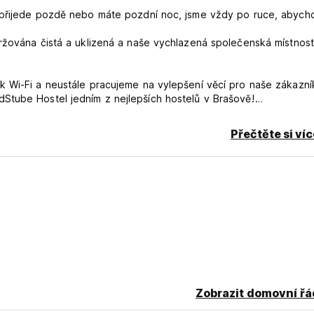
k přijede pozdě nebo máte pozdní noc, jsme vždy po ruce, abyc
ržována čistá a uklizená a naše vychlazená společenská místnost
 Wi-Fi a neustále pracujeme na vylepšení věcí pro naše zákazní
Stube Hostel jedním z nejlepších hostelů v Brašově!
Přečtěte si ví
)
Zobrazit domovní řá