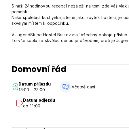
S naší 24hodinovou recepcí nezáleží na tom, zda váš vla
pomohli.
Naše společná kuchyňka, stejně jako zbytek hostelu, je ud
skvělým místem k odpočinku.
V JugendStube Hostel Brasov mají všechny pokoje přístup k
To vše spolu se skvělou cenou je důvodem, proč je Jugend
Čas příjezdu: 13:00–23:00
Čas odjezdu: 10:30 (Auto-translated from original language
Domovní řád
Datum příjezdu
Včetně daní
13:00 - 23:00
Datum odjezdu
do 11:00