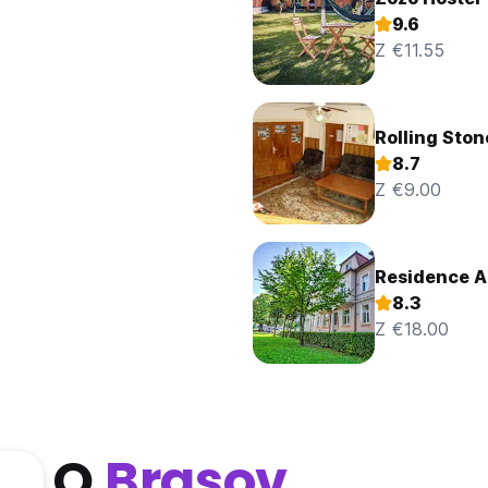
9.6
Z €11.55
Rolling Ston
8.7
Z €9.00
Residence 
8.3
Z €18.00
O
Brasov