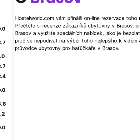
Hostelworld.com vám přináší on-line rezervace toho 
Přečtěte si recenze zákazníků ubytovny v Brasov, p
9.0
Brasov a využijte speciálních nabídek, jako je bezp
proč se nepodívat na výběr toho nejlepšího k vidění 
8.7
průvodce ubytovny pro batůžkáře v Brasov.
.0
8.7
8.4
9.0
8.8
.2
9.0