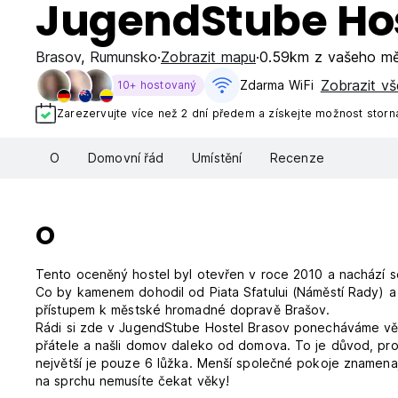
JugendStube Ho
Brasov
,
Rumunsko
Zobrazit mapu
0.59km z vašeho mě
Zobrazit vš
Zdarma WiFi
10+ hostovaný
Zarezervujte více než 2 dní předem a získejte možnost storn
O
Domovní řád
Umístění
Recenze
O
Tento oceněný hostel byl otevřen v roce 2010 a nachází s
Co by kamenem dohodil od Piata Sfatului (Náměstí Rady) a
přístupem k městské hromadné dopravě Brašov.
Rádi si zde v JugendStube Hostel Brasov ponecháváme věci
přátele a našli domov daleko od domova. To je důvod, pro
největší je pouze 6 lůžka. Menší společné pokoje znamenaj
na sprchu nemusíte čekat věky!