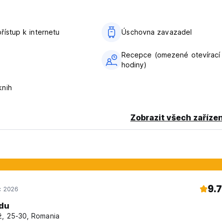
řístup k internetu
Úschovna zavazadel
Recepce (omezené otevírací
hodiny)
knih
Zobrazit všech zařízen
9.7
c 2026
du
, 25-30, Romania