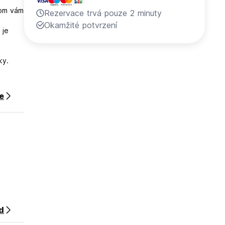
hom vám
Rezervace trvá pouze 2 minuty
Okamžité potvrzení
 je
ky.
ce
d