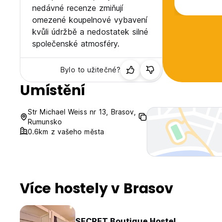
nedávné recenze zmiňují
omezené koupelnové vybavení
kvůli údržbě a nedostatek silné
společenské atmosféry.
Bylo to užitečné?
Umístění
Str Michael Weiss nr 13, Brasov,
Rumunsko
0.6km z vašeho města
Více hostely v Brasov
SECRET Boutique Hostel