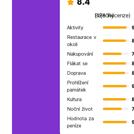
8.4
Báječný
(178 Recenze)
Aktivity
Restaurace v
okoli
Nakupování
7
Flákat se
Doprava
Prohlížení
památek
Kultura
Noční život
7
Hodnota za
peníze