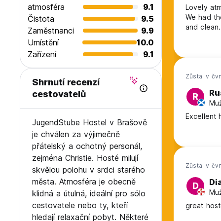
atmosféra
9.1
Lovely atm
We had the
Čistota
9.5
and clean.
Zaměstnanci
9.9
Umístění
10.0
Zařízení
9.1
Zůstal v čv
Shrnutí recenzí
Ru
cestovatelů
R
Muž
Excellent 
JugendStube Hostel v Brašově
je chválen za výjimečně
přátelský a ochotný personál,
zejména Christie. Hosté milují
Zůstal v čv
skvělou polohu v srdci starého
města. Atmosféra je obecně
Di
D
Muž
klidná a útulná, ideální pro sólo
cestovatele nebo ty, kteří
great host
hledají relaxační pobyt. Některé