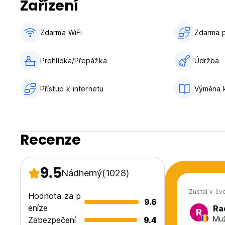
Zařízení
Zdarma WiFi
Zdarma p
Prohlídka/Přepážka
Údržba
Přístup k internetu
Výměna 
Recenze
9.5
Nádherný
(1028)
Zůstal v čv
Hodnota za p
9.6
eníze
Ra
R
Muž
Zabezpečení
9.4