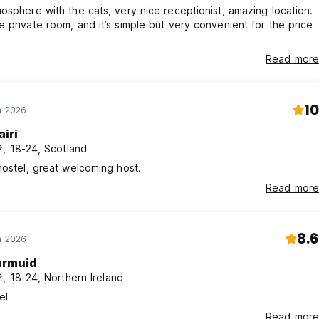
osphere with the cats, very nice receptionist, amazing location.
 private room, and it’s simple but very convenient for the price
Read more
10
n 2026
airi
, 18-24, Scotland
hostel, great welcoming host.
Read more
8.6
n 2026
armuid
, 18-24, Northern Ireland
el
Read more