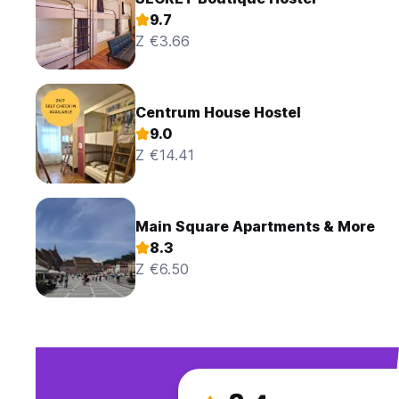
9.7
Z €3.66
Centrum House Hostel
9.0
Z €14.41
Main Square Apartments & More
8.3
Z €6.50