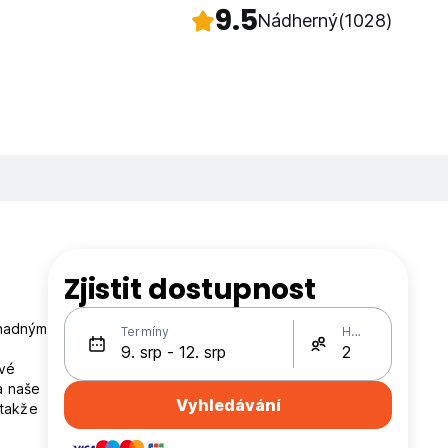
9.5
Nádherný
(1028)
Zjistit dostupnost
snadným
Termíny
Hosté
ové
a naše
Vyhledávání
 takže