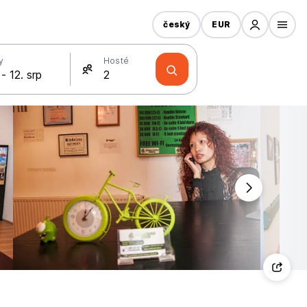
český
EUR
y
Hosté