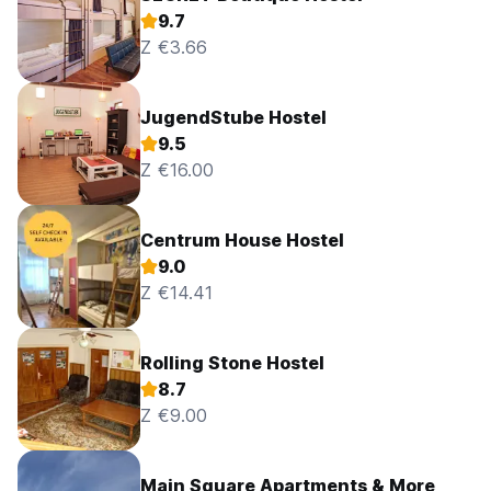
9.7
Z €3.66
JugendStube Hostel
9.5
Z €16.00
Centrum House Hostel
9.0
Z €14.41
Rolling Stone Hostel
8.7
Z €9.00
Main Square Apartments & More