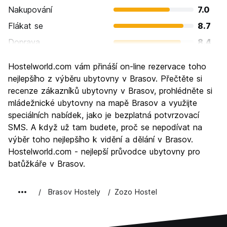
Nakupování
7.0
Flákat se
8.7
Doprava
8.4
Prohlížení památek
9.0
Hostelworld.com vám přináší on-line rezervace toho
Kultura
8.8
nejlepšího z výběru ubytovny v Brasov. Přečtěte si
Noční život
recenze zákazníků ubytovny v Brasov, prohlédněte si
7.2
mládežnické ubytovny na mapě Brasov a využijte
Hodnota za peníze
9.0
speciálních nabídek, jako je bezplatná potvrzovací
SMS. A když už tam budete, proč se nepodívat na
výběr toho nejlepšího k vidění a dělání v Brasov.
Hostelworld.com - nejlepší průvodce ubytovny pro
batůžkáře v Brasov.
Brasov Hostely
Zozo Hostel