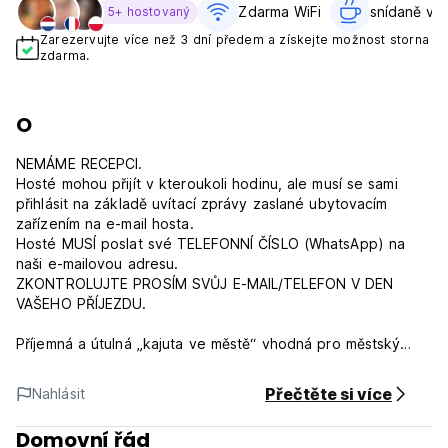
Zdarma WiFi
snídaně v c
5+ hostovaný
Zarezervujte více než 3 dní předem a získejte možnost storna
zdarma.
O
NEMÁME RECEPCI.
Hosté mohou přijít v kteroukoli hodinu, ale musí se sami
přihlásit na základě uvítací zprávy zaslané ubytovacím
zařízením na e-mail hosta.
Hosté MUSÍ poslat své TELEFONNÍ ČÍSLO (WhatsApp) na
naši e-mailovou adresu.
ZKONTROLUJTE PROSÍM SVŮJ E-MAIL/TELEFON V DEN
VAŠEHO PŘÍJEZDU.
Příjemná a útulná „kajuta ve městě“ vhodná pro městský
komfort.
Sedmihradská chata se svěžím a moderním nádechem
Přečtěte si více
Nahlásit
obsahuje veškeré vybavení pro co nejpříjemnější pobyt. S
dřevěnými bungalovy ukrytými na zahradě jsme hrdí, že
Domovní řád
máme na dohled pohádkový koutek.