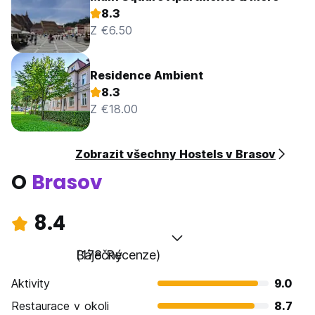
8.3
Z €6.50
Residence Ambient
8.3
Z €18.00
Zobrazit všechny Hostels v Brasov
O
Brasov
8.4
Báječný
(178 Recenze)
Aktivity
9.0
Restaurace v okoli
8.7