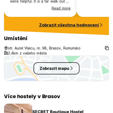
were helpful. It is a far walk out of
town and there is no lock to the
Read more
dorm room.
Zobrazit všechna hodnocení
Umístění
str. Aurel Vlaicu, nr. 98, Brasov, Rumunsko
2.4km z vašeho města
Zobrazit mapu
Více hostely v Brasov
SECRET Boutique Hostel