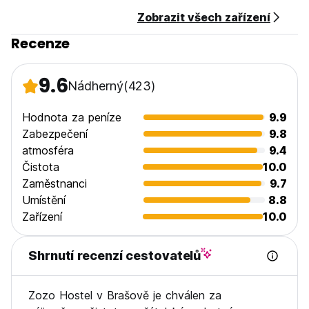
Včetně snídaně.
Zobrazit všech zařízení
Žádný zákaz vycházení.
Recenze
Vhodné pro děti.
Platba při příjezdu: v hotovosti (RON/EUR) (Auto-translated
from original language)
9.6
Nádherný
(423)
Hodnota za peníze
9.9
Zabezpečení
9.8
atmosféra
9.4
Čistota
10.0
Zaměstnanci
9.7
Umístění
8.8
Zařízení
10.0
Shrnutí recenzí cestovatelů
Zozo Hostel v Brašově je chválen za