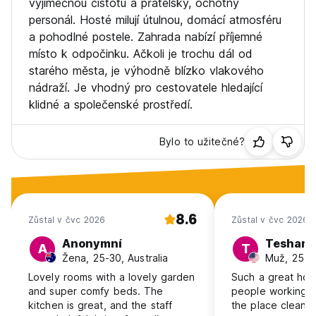
výjimečnou čistotu a přátelský, ochotný
personál. Hosté milují útulnou, domácí atmosféru
a pohodlné postele. Zahrada nabízí příjemné
místo k odpočinku. Ačkoli je trochu dál od
starého města, je výhodně blízko vlakového
nádraží. Je vhodný pro cestovatele hledající
klidné a společenské prostředí.
Bylo to užitečné?
8.6
Zůstal v čvc 2026
Zůstal v čvc 2026
Anonymní
Teshan
A
T
Žena, 25-30, Australia
Muž, 25-3
Lovely rooms with a lovely garden
Such a great host
and super comfy beds. The
people working 
kitchen is great, and the staff
the place clean.