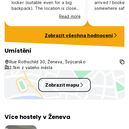
locker (suitable even for a big
arrived I booked 
backpack). The location is close
somewhere safe 
to the Old Town and the lake, it is
night, location is
Read more
about 5 minutes. Good connection
train station with
to the airport. The hostel is big,
links. I also rece
so the atmosphere is not that
pass from the hos
Zobrazit všechna hodnocení
friendly as it is in smaller hostels,
Staff were friend
but you can still find some friends
were very clean,
in your room :) The breakfast is
large and there 
Umístění
excellent!
cubicles to acc
everyone
Rue Rothschild 30, Ženeva, Švýcarsko
2.1km z vašeho města
Zobrazit mapu
Více hostely v Ženeva