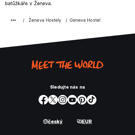
batůžkáře v Ženeva.
Ženeva Hostely
Geneva Hostel
Sledujte nás na
český
EUR