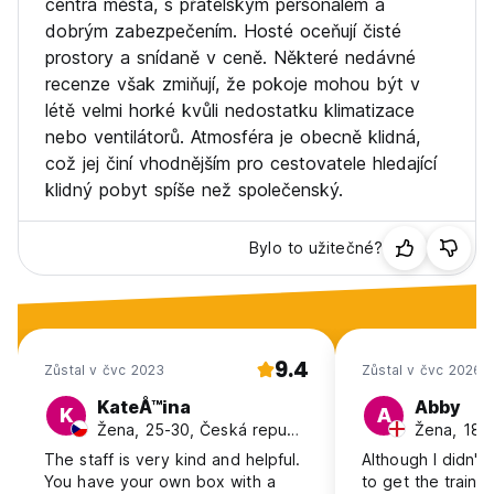
centra města, s přátelským personálem a
* Palác národů.
dobrým zabezpečením. Hosté oceňují čisté
* Mezinárodní muzeum Červeného kříže a Červeného
prostory a snídaně v ceně. Některé nedávné
půlměsíce.
recenze však zmiňují, že pokoje mohou být v
* Muzeum umění a historie.
létě velmi horké kvůli nedostatku klimatizace
Celý tým Geneva Hostel se těší, že vás brzy přivítá.
nebo ventilátorů. Atmosféra je obecně klidná,
což jej činí vhodnějším pro cestovatele hledající
klidný pobyt spíše než společenský.
Bylo to užitečné?
9.4
Zůstal v čvc 2023
Zůstal v čvc 2026
KateÅ™ina
Abby
K
A
Žena, 25-30, Česká republika
Žena, 18-
The staff is very kind and helpful.
Although I didn't 
You have your own box with a
to get the train a