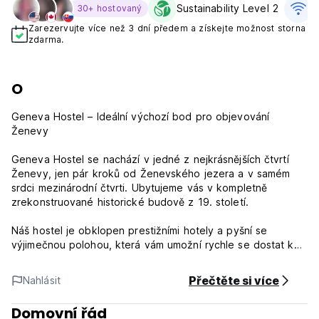
Sustainability Level 2
Z
30+ hostovaný
Zarezervujte více než 3 dní předem a získejte možnost storna
zdarma.
O
Geneva Hostel – Ideální výchozí bod pro objevování
Ženevy
Geneva Hostel se nachází v jedné z nejkrásnějších čtvrtí
Ženevy, jen pár kroků od Ženevského jezera a v samém
srdci mezinárodní čtvrti. Ubytujeme vás v kompletně
zrekonstruované historické budově z 19. století.
Náš hostel je obklopen prestižními hotely a pyšní se
výjimečnou polohou, která vám umožní rychle se dostat k
hlavním památkám města, mezinárodním organizacím,
obchodům, restauracím i veřejné dopravě.
Přečtěte si více
Nahlásit
Ať už cestujete sami, s rodinou, s přáteli nebo v rámci
Domovní řád
školního či pracovního pobytu, u nás najdete ubytování,