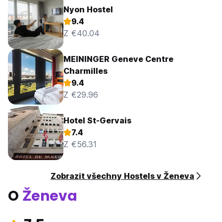
Nyon Hostel
9.4
Z €40.04
MEININGER Geneve Centre
Charmilles
9.4
Z €29.96
Hotel St-Gervais
7.4
Z €56.31
Zobrazit všechny Hostels v Ženeva
O
Ženeva