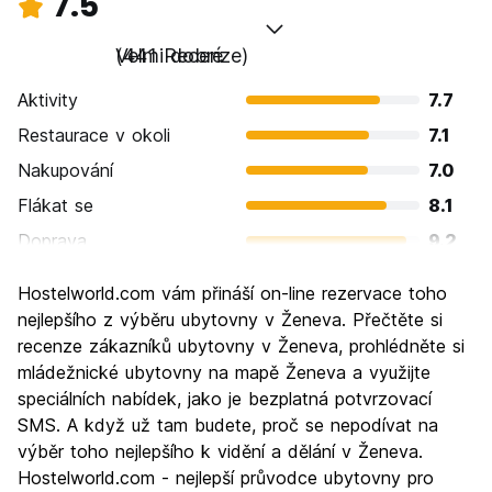
7.5
Velmi dobré
(441 Recenze)
Aktivity
7.7
Restaurace v okoli
7.1
Nakupování
7.0
Flákat se
8.1
Doprava
9.2
Prohlížení památek
8.0
Hostelworld.com vám přináší on-line rezervace toho
Kultura
8.0
nejlepšího z výběru ubytovny v Ženeva. Přečtěte si
Noční život
recenze zákazníků ubytovny v Ženeva, prohlédněte si
6.7
mládežnické ubytovny na mapě Ženeva a využijte
Hodnota za peníze
5.4
speciálních nabídek, jako je bezplatná potvrzovací
SMS. A když už tam budete, proč se nepodívat na
výběr toho nejlepšího k vidění a dělání v Ženeva.
Hostelworld.com - nejlepší průvodce ubytovny pro