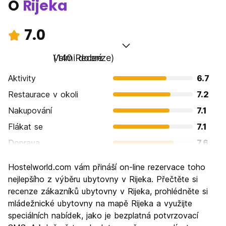
O
Rijeka
7.0
Velmi dobré
(140 Recenze)
Aktivity
6.7
Restaurace v okoli
7.2
Nakupování
7.1
Flákat se
7.1
Doprava
7.6
Prohlížení památek
6.5
Hostelworld.com vám přináší on-line rezervace toho
Kultura
6.8
nejlepšího z výběru ubytovny v Rijeka. Přečtěte si
Noční život
recenze zákazníků ubytovny v Rijeka, prohlédněte si
6.9
mládežnické ubytovny na mapě Rijeka a využijte
Hodnota za peníze
7.4
speciálních nabídek, jako je bezplatná potvrzovací