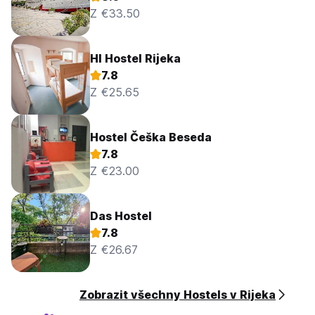
Z €33.50
HI Hostel Rijeka
7.8
Z €25.65
Hostel Češka Beseda
7.8
Z €23.00
Das Hostel
7.8
Z €26.67
Zobrazit všechny Hostels v Rijeka