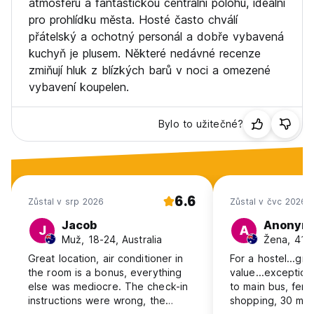
atmosféru a fantastickou centrální polohu, ideální
pro prohlídku města. Hosté často chválí
přátelský a ochotný personál a dobře vybavená
kuchyň je plusem. Některé nedávné recenze
zmiňují hluk z blízkých barů v noci a omezené
vybavení koupelen.
Bylo to užitečné?
6.6
Zůstal v srp 2026
Zůstal v čvc 2026
Jacob
Anonym
J
A
Muž, 18-24, Australia
Žena, 41+,
Great location, air conditioner in
For a hostel...gre
the room is a bonus, everything
value...exception
else was mediocre. The check-in
to main bus, ferri
instructions were wrong, the
shopping, 30 min