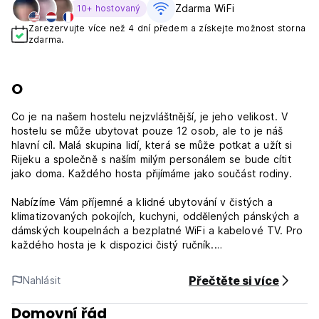
Zdarma WiFi
10+ hostovaný
Zarezervujte více než 4 dní předem a získejte možnost storna
zdarma.
O
Co je na našem hostelu nejzvláštnější, je jeho velikost. V
hostelu se může ubytovat pouze 12 osob, ale to je náš
hlavní cíl. Malá skupina lidí, která se může potkat a užít si
Rijeku a společně s naším milým personálem se bude cítit
jako doma. Každého hosta přijímáme jako součást rodiny.
Nabízíme Vám příjemné a klidné ubytování v čistých a
klimatizovaných pokojích, kuchyni, oddělených pánských a
dámských koupelnách a bezplatné WiFi a kabelové TV. Pro
každého hosta je k dispozici čistý ručník.
Nacházíme se přímo v centru Rijeky na hlavní promenádě
Přečtěte si více
Nahlásit
zvané Corso (Korzo). Vše je v docházkové vzdálenosti od
hostelu, což vám dává skvělou příležitost navštívit a
Domovní řád
prozkoumat Rijeku, aniž byste museli přecházet