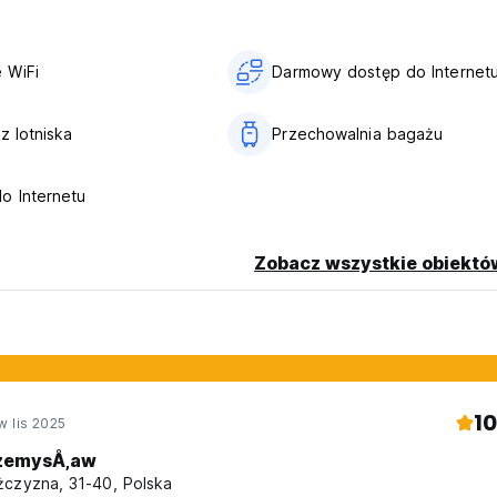
 WiFi
Darmowy dostęp do Internet
z lotniska
Przechowalnia bagażu
o Internetu
Zobacz wszystkie obiektó
10
w lis 2025
zemysÅ‚aw
czyzna, 31-40, Polska