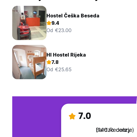
Hostel Češka Beseda
9.4
Od €23.00
HI Hostel Rijeka
7.8
Od €25.65
7.0
Bardzo dobry
(140 Recenzje)