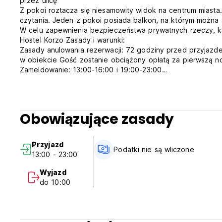
przez ulicę
Z pokoi roztacza się niesamowity widok na centrum miasta
czytania. Jeden z pokoi posiada balkon, na którym można 
W celu zapewnienia bezpieczeństwa prywatnych rzeczy, k
Hostel Korzo Zasady i warunki:
Zasady anulowania rezerwacji: 72 godziny przed przyjazd
w obiekcie Gość zostanie obciążony opłatą za pierwszą n
Zameldowanie: 13:00-16:00 i 19:00-23:00
Wymeldowanie przed godziną 11:00
Płatność gotówką w dniu przyjazdu.
Śniadanie nie jest wliczone w cenę.
Podatki nie są wliczone w cenę: 10HRK za osobę za noc
Obowiązujące zasady
Ogólne:
Dzieci w wieku poniżej 12 lat mają o 50% niższe ceny i są 
opłat.
Przyjazd
Dzieci do 18 lat i nie mniej niż 12 lat płacą 50% podatku.
Podatki nie są wliczone
13:00 - 23:00
Aby zapewnić bezpieczeństwo rzeczy prywatnych, każdy p
Brak godziny policyjnej.
Wyjazd
Przyjazny dla dzieci.
do 10:00
Zakaz palenia.
Zwierzęta nie są akceptowane w hostelu.
Jeśli zgłodniejesz, zawsze możesz skorzystać z naszej ku
przygotowania smacznego posiłku. (Auto-translated from or