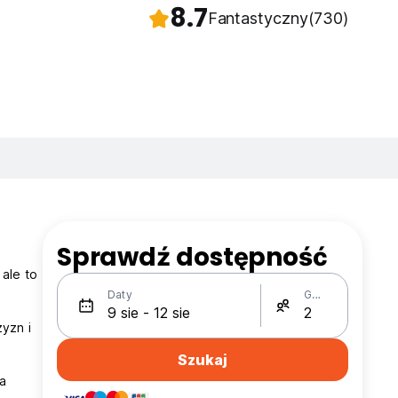
8.7
Fantastyczny
(730)
Sprawdź dostępność
ale to
Daty
Gości
yzn i
Szukaj
a