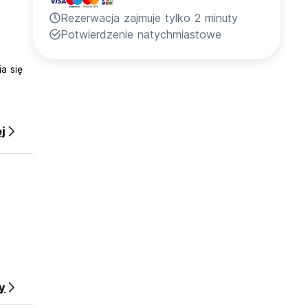
Rezerwacja zajmuje tylko 2 minuty
Potwierdzenie natychmiastowe
a się
j
y
 do