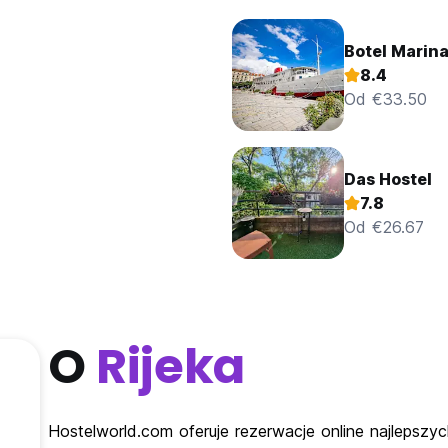
Botel Marin
8.4
Od €33.50
Das Hostel
7.8
Od €26.67
O
Rijeka
Hostelworld.com oferuje rezerwacje online najlepszyc