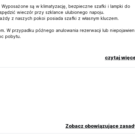
. Wyposażone są w klimatyzację, bezpieczne szafki i lampki do
spędzić wieczór przy szklance ulubionego napoju.
ażdy z naszych pokoi posiada szafki z własnym kluczem.
em. W przypadku późnego anulowania rezerwacji lub niepojawieni
oc pobytu.
czytaj więce
zwolnione z opłat.
okój wyposażony jest w szafki z własnym kluczem.
Zobacz obowiązujące zasad
chni, która jest wyposażona we wszystkie urządzenia potrzebne
iginal language)