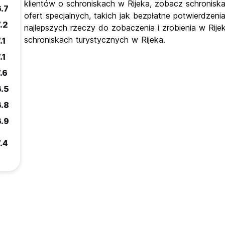
klientów o schroniskach w Rijeka, zobacz schroniska
6.7
ofert specjalnych, takich jak bezpłatne potwierdzeni
.2
najlepszych rzeczy do zobaczenia i zrobienia w Rije
schroniskach turystycznych w Rijeka.
.1
.1
.6
6.5
6.8
6.9
.4