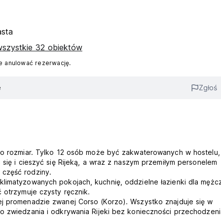
asta
szystkie 32 obiektów
 anulować rezerwację.
e
Zgłoś
ego rozmiar. Tylko 12 osób może być zakwaterowanych w hostelu, 
 się i cieszyć się Rijeką, a wraz z naszym przemiłym personelem
 część rodziny.
klimatyzowanych pokojach, kuchnię, oddzielne łazienki dla mężcz
 otrzymuje czysty ręcznik.
ej promenadzie zwanej Corso (Korzo). Wszystko znajduje się w
do zwiedzania i odkrywania Rijeki bez konieczności przechodzeni