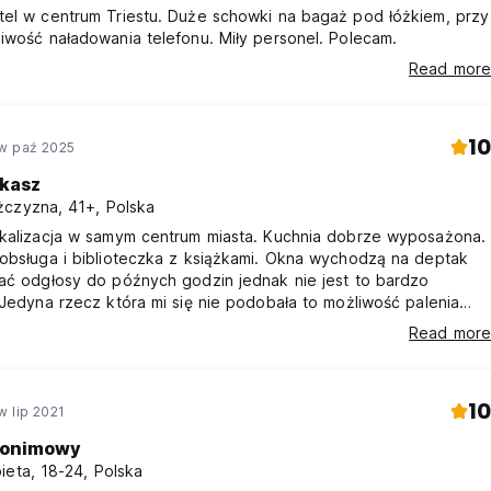
tel w centrum Triestu. Duże schowki na bagaż pod łóżkiem, przy
iwość naładowania telefonu. Miły personel. Polecam.
Read more
10
w paź 2025
ukasz
czyzna, 41+, Polska
okalizacja w samym centrum miasta. Kuchnia dobrze wyposażona.
 obsługa i biblioteczka z książkami. Okna wychodzą na deptak
hać odgłosy do późnych godzin jednak nie jest to bardzo
 Jedyna rzecz która mi się nie podobała to możliwość palenia
 w kuchni przy oknie. Generalnie w tej cenie najlepszy wybór i
Read more
jeszcze tam wrócę.
10
w lip 2021
onimowy
ieta, 18-24, Polska