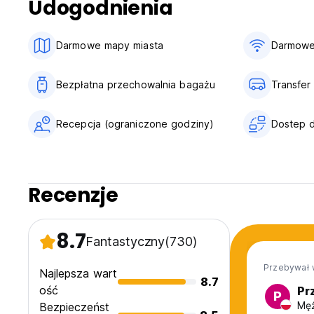
Udogodnienia
Darmowe mapy miasta
Darmowe
Bezpłatna przechowalnia bagażu
Transfer 
Recepcja (ograniczone godziny)
Dostep d
Recenzje
8.7
Fantastyczny
(730)
Przebywał 
Najlepsza wart
8.7
ość
Pr
P
Męż
Bezpieczeńst