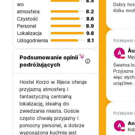
8.5
wo
Dobry hos
łóżku możl
atmosfera
8.2
Czystość
8.6
Personel
8.9
Lokalizacja
9.8
Udogodnienia
8.1
Przebywał 
Å
Å
Męż
Podsumowanie opinii
podróżujących
Świetna l
Przyjazna
więc słyc
Hostel Korzo w Rijece oferuje
uciążliwe.
przyjazną atmosferę i
papierosów
na pewno 
fantastyczną centralną
lokalizację, idealną do
zwiedzania miasta. Goście
Przebywał 
często chwalą przyjazny i
An
pomocny personel, a dobrze
A
Kob
wyposażona kuchnia jest