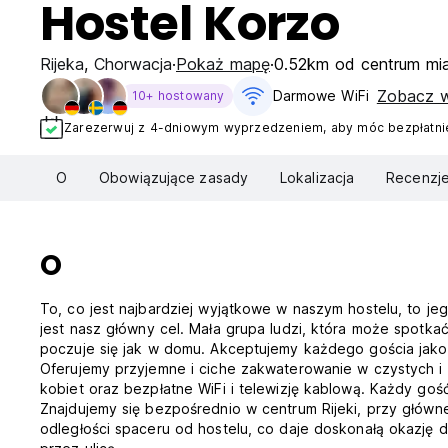
Hostel Korzo
Rijeka
,
Chorwacja
Pokaż mapę
0.52km od centrum mi
Zobacz w
Darmowe WiFi
10+ hostowany
Zarezerwuj z 4-dniowym wyprzedzeniem, aby móc bezpłatnie
O
Obowiązujące zasady
Lokalizacja
Recenzj
O
To, co jest najbardziej wyjątkowe w naszym hostelu, to j
jest nasz główny cel. Mała grupa ludzi, która może spotkać
poczuje się jak w domu. Akceptujemy każdego gościa jako
Oferujemy przyjemne i ciche zakwaterowanie w czystych i 
kobiet oraz bezpłatne WiFi i telewizję kablową. Każdy gość
Znajdujemy się bezpośrednio w centrum Rijeki, przy główn
odległości spaceru od hostelu, co daje doskonałą okazję 