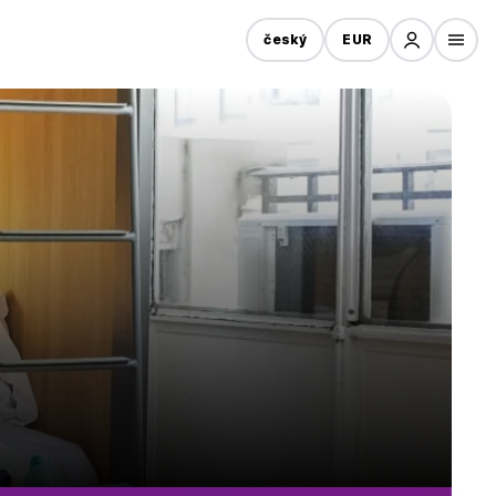
český
EUR