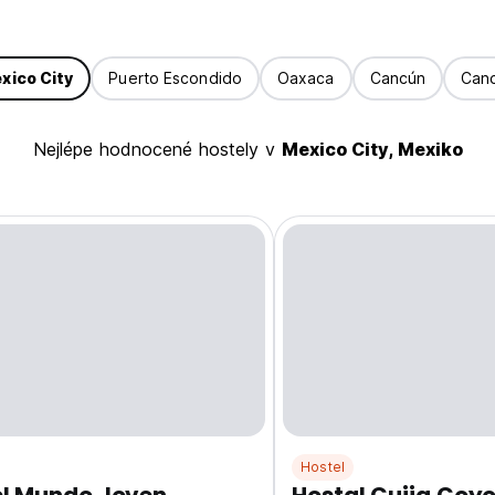
xico City
Puerto Escondido
Oaxaca
Cancún
Can
Nejlépe hodnocené hostely v
Mexico City, Mexiko
Hostel