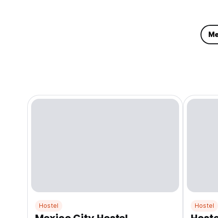
Me
Hostel
Hostel