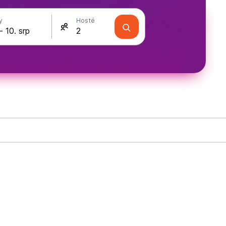
y
Hosté
o