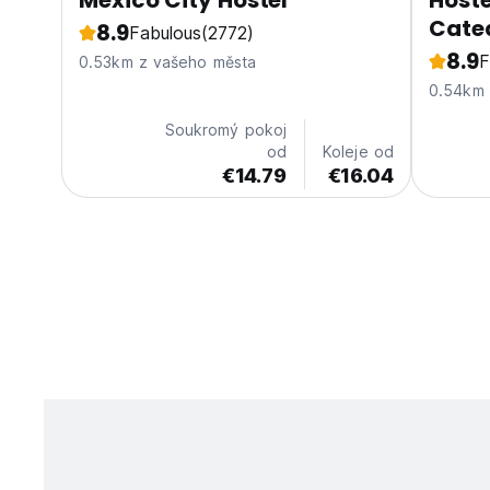
Mexico City Hostel
Host
Cate
8.9
Fabulous
(2772)
8.9
F
0.53km z vašeho města
0.54km 
Soukromý pokoj
od
Koleje od
€14.79
€16.04