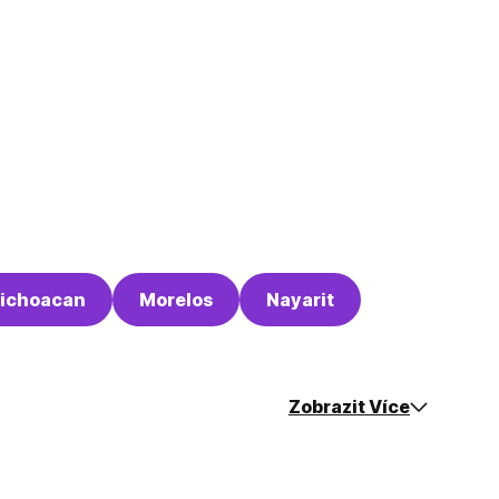
ichoacan
Morelos
Nayarit
Zobrazit Více