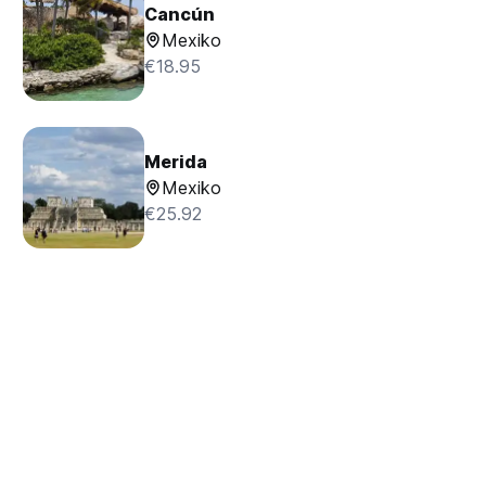
Cancún
Mexiko
€18.95
Merida
Mexiko
€25.92