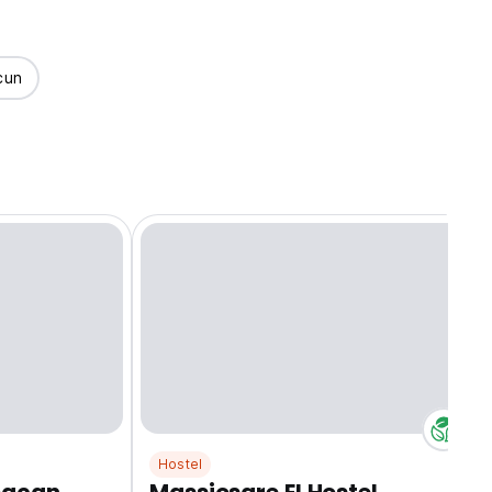
cun
Hostel