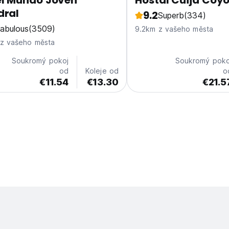
el Mundo Joven
Hostal Cuija Coy
dral
9.2
Superb
(334)
abulous
(3509)
9.2km z vašeho města
z vašeho města
Soukromý pokoj
Soukromý poko
od
Koleje od
o
€11.54
€13.30
€21.5