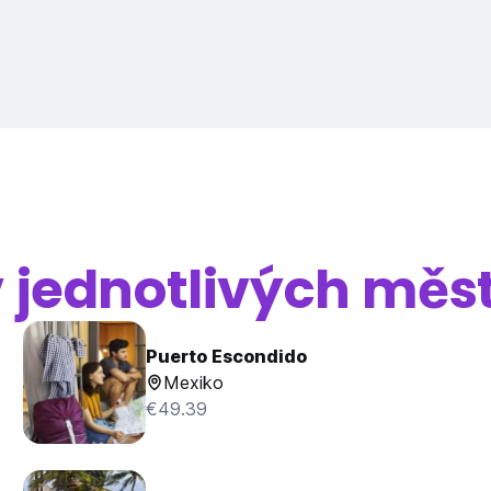
v jednotlivých měs
Puerto Escondido
Mexiko
€49.39