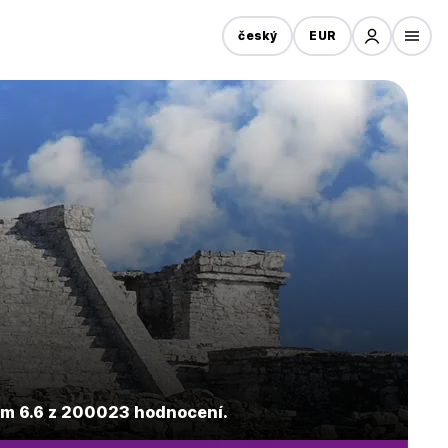
český
EUR
ím 6.6 z 200023 hodnocení.