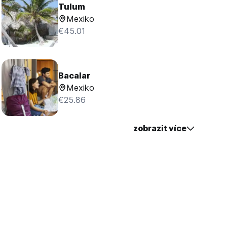
Tulum
Mexiko
€45.01
Bacalar
Mexiko
€25.86
zobrazit více