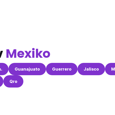
v
Mexiko
s.
Guanajuato
Guerrero
Jalisco
M
Qro