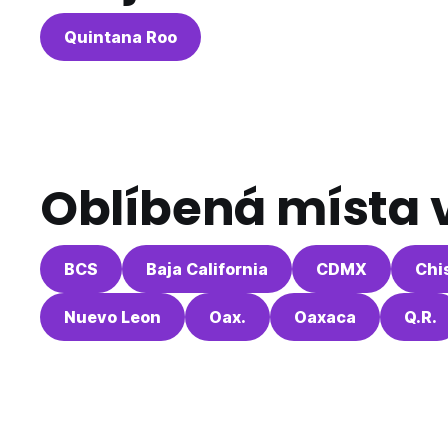
Quintana Roo
Oblíbená místa 
BCS
Baja California
CDMX
Chi
Nuevo Leon
Oax.
Oaxaca
Q.R.