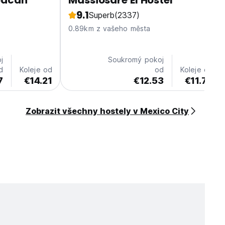
oacan
Massiosare El Hostel
9.1
Superb
(2337)
0.89km z vašeho města
j
Soukromý pokoj
d
Koleje od
od
Koleje od
7
€14.21
€12.53
€11.75
Zobrazit všechny hostely v Mexico City