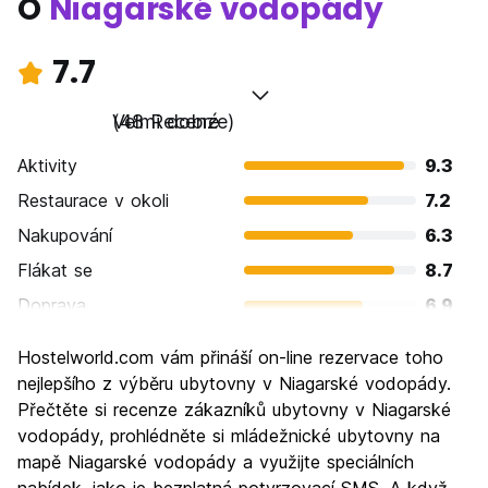
O
Niagarské vodopády
7.7
Velmi dobré
(48 Recenze)
Aktivity
9.3
Restaurace v okoli
7.2
Nakupování
6.3
Flákat se
8.7
Doprava
6.9
Prohlížení památek
9.5
Hostelworld.com vám přináší on-line rezervace toho
Kultura
7.4
nejlepšího z výběru ubytovny v Niagarské vodopády.
Noční život
Přečtěte si recenze zákazníků ubytovny v Niagarské
6.0
vodopády, prohlédněte si mládežnické ubytovny na
Hodnota za peníze
8.2
mapě Niagarské vodopády a využijte speciálních