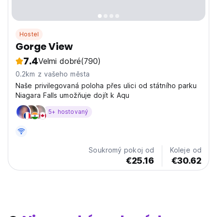
Hostel
Gorge View
7.4
Velmi dobré
(790)
0.2km z vašeho města
Naše privilegovaná poloha přes ulici od státního parku
Niagara Falls umožňuje dojít k Aqu
5+ hostovaný
Soukromý pokoj od
Koleje od
€25.16
€30.62