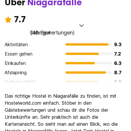
Über
Niagarafälle
7.7
Sehr gut
(48 Bewertungen)
Aktivitäten
9.3
Essen gehen
7.2
Einkaufen
6.3
Afslapning
8.7
Verkehrsmittel
6.9
Sehenswürdigkeiten
9.5
Das richtige Hostel in Niagarafälle zu finden, ist mit
Kultur
7.4
Hostelworld.com einfach. Stöber in den
Nachtleben / Party
Gästebewertungen und schau dir die Fotos der
6.0
Unterkünfte an. Sehr praktisch ist auch die
Preis-Leistungsverhältnis
8.2
Kartenansicht. So sieht man auf einen Blick, wo die