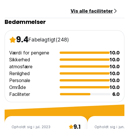
gæsterne (Auto-translated from original language)
Vis alle faciliteter
Bedømmelser
9.4
Fabelagtigt
(248)
Værdi for pengene
10.0
Sikkerhed
10.0
atmosfære
10.0
Renlighed
10.0
Personale
10.0
Område
10.0
Faciliteter
6.0
9.1
Opholdt sig i jul. 2023
Opholdt sig i jun. 