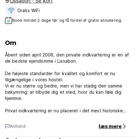
Lissabon · Se kort
Gratis WiFi
Book mindst 2 dage før og få fordel af gratis annullering.
Om
Åbent siden april 2008, den private indkvartering er en af ​​
de bedste ejendomme i Lissabon.
De højeste standarder for kvalitet og komfort er nu
tilgængelige i vores hostel.
Vi er nu større og bedre, men vi har stadig den samme
bekymring: at tilbyde dig et sted, hvor du kan føle dig
hjemme.
Privat indkvartering er nu placeret i det mest historiske
område i Lissabon. Du vil finde museer, restauranter, caféer,
terrasser, butikker, supermarkeder, turistinformationssteder
læs mere
Anmeld
og meget mere...