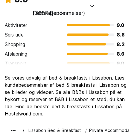
Fremragende
(3687 Bedømmelser)
Aktiviteter
9.0
Spis ude
8.8
Shopping
8.2
Afslapning
8.6
Transport
9.0
Sightseeing
9.2
Se vores udvalg af bed & breakfasts i Lissabon. Læs
Kultur
9.2
kundebedømmelser af bed & breakfasts i Lissabon og
Fester
se billeder og videoer. Se alle B&Bs i Lissabon på et
8.6
bykort og reserver et B&B i Lissabon et sted, du kan
Værdi for pengene
8.9
lide. Find de bedste bed & breakfasts i Lissabon på
Hostelworld.com.
Lissabon Bed & Breakfast
Private Accommodati