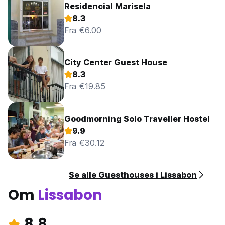
Residencial Marisela
8.3
Fra €6.00
City Center Guest House
8.3
Fra €19.85
Goodmorning Solo Traveller Hostel
9.9
Fra €30.12
Se alle Guesthouses i Lissabon
Om
Lissabon
8.8