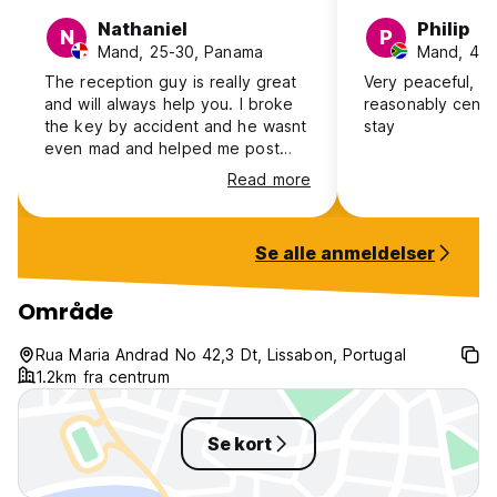
Nathaniel
Philip
N
P
Mand, 25-30, Panama
Mand, 41+,
The reception guy is really great
Very peaceful, c
and will always help you. I broke
reasonably centra
the key by accident and he wasnt
stay
even mad and helped me post
shift when i thought i was gonna
Read more
sleep on the road 😭🤣. Many
thanks to him for helping me late
at night.
Se alle anmeldelser
Område
Rua Maria Andrad No 42,3 Dt, Lissabon, Portugal
1.2km fra centrum
Se kort