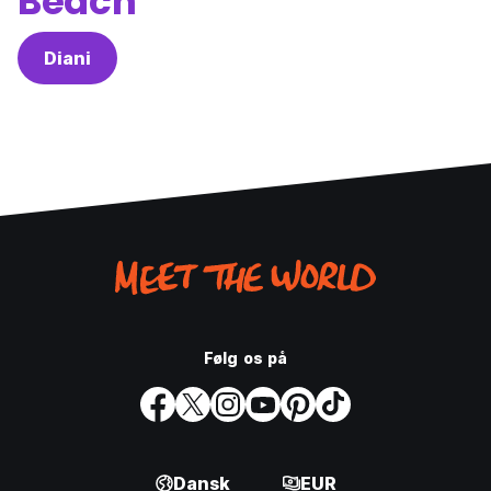
Beach
Diani
Følg os på
Dansk
EUR