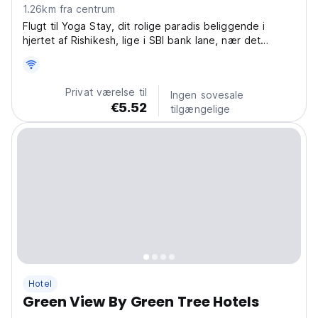
1.26km fra centrum
Flugt til Yoga Stay, dit rolige paradis beliggende i
hjertet af Rishikesh, lige i SBI bank lane, nær det
hellige Balaknath Tempel i Tapovan. Fordyb dig i
Rishikeshs spirituelle stemning, mens du nyder et
hyggeligt og komfortabelt ophold på vores hotel.
Privat værelse til
Ingen sovesale
Forestil...
€5.52
tilgængelige
Hotel
Green View By Green Tree Hotels