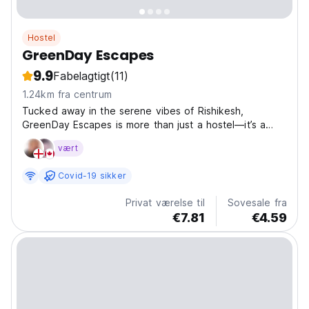
Hostel
GreenDay Escapes
9.9
Fabelagtigt
(11)
1.24km fra centrum
Tucked away in the serene vibes of Rishikesh,
GreenDay Escapes is more than just a hostel—it’s a
laid-back haven for travelers looking to connect,
vært
unwind, and explore. Surrounded by peaceful hills and
close to the Ganges, the hostel offers a perfect
Covid-19 sikker
balance...
Privat værelse til
Sovesale fra
€7.81
€4.59