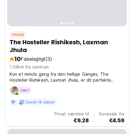
Hostel
The Hosteller Rishikesh, Laxman
Jhula
10
Fabelagtigt
(3)
1.59km fra centrum
Kun et minuts gang fra den hellige Ganges, The
Hosteller Rishikesh, Laxman Jhula, er dit perfekte
spirituelle getaway i Yoga Capital. Vores rummelige
vært
sovesale og private værelser med udsigt over floden
er her for at løfte dine morgener som aldrig før. Nyd...
Covid-19 sikker
Privat værelse til
Sovesale fra
€9.28
€4.59