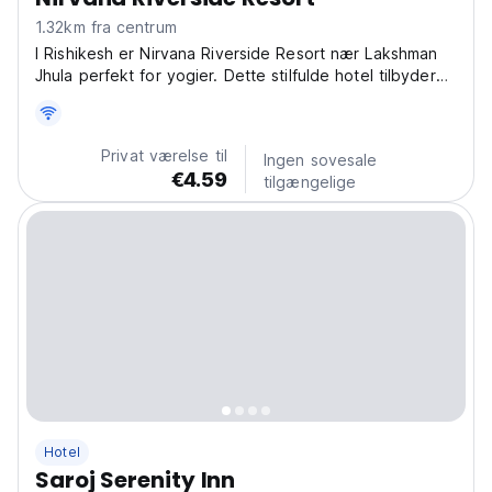
1.32km fra centrum
I Rishikesh er Nirvana Riverside Resort nær Lakshman
Jhula perfekt for yogier. Dette stilfulde hotel tilbyder
udsigt over floden og fredfyldthed. (Auto-translated
from original language)
Privat værelse til
Ingen sovesale
€4.59
tilgængelige
Hotel
Saroj Serenity Inn