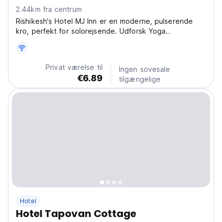
2.44km fra centrum
Rishikesh's Hotel MJ Inn er en moderne, pulserende
kro, perfekt for solorejsende. Udforsk Yoga
Hovedstadens Ganges, ashramer og eventyrlig rafting.
En af de bedste kroer i Rishikesh for solo-udforskere,
der søger spirituelle eventyr. (Auto-translated from...
Privat værelse til
Ingen sovesale
€6.89
tilgængelige
Hotel
Hotel Tapovan Cottage