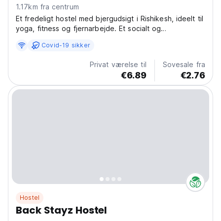
1.17km fra centrum
Et fredeligt hostel med bjergudsigt i Rishikesh, ideelt til
yoga, fitness og fjernarbejde. Et socialt og
budgetvenligt ophold i verdens yogahovedstad. (Auto-
Covid-19 sikker
translated from original language)
Privat værelse til
Sovesale fra
€6.89
€2.76
Hostel
Back Stayz Hostel