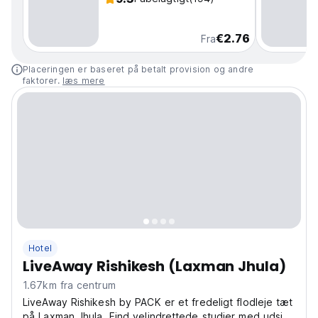
€2.76
Fra
Placeringen er baseret på betalt provision og andre
faktorer.
læs mere
Hotel
LiveAway Rishikesh (Laxman Jhula)
1.67km fra centrum
LiveAway Rishikesh by PACK er et fredeligt flodleje tæt
på Laxman Jhula. Find velindrettede studier med udsigt