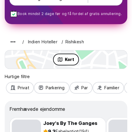
Book mindst 2 dage før og få fordel af gratis annullering.
Indien Hoteller
Rishikesh
Kort
Hurtige filtre
Privat
Parkering
Par
Familier
Fremhævede ejendomme
Joey's By The Ganges
9.3
Fabelagtigt
(194)