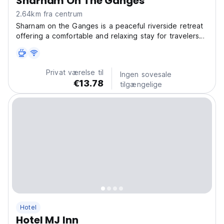
Sharnam On The Ganges
2.64km fra centrum
Sharnam on the Ganges is a peaceful riverside retreat
offering a comfortable and relaxing stay for travelers
seeking serenity and convenience. Located near the
holy Ganges, the property provides well-furnished
rooms with modern amenities designed to ensure...
Privat værelse til
Ingen sovesale
€13.78
tilgængelige
Hotel
Hotel MJ Inn