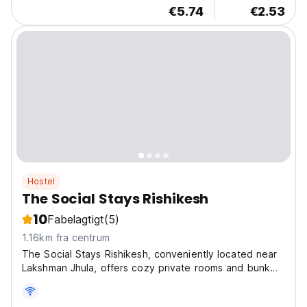
€5.74
€2.53
Hostel
The Social Stays Rishikesh
10
Fabelagtigt
(5)
1.16km fra centrum
The Social Stays Rishikesh, conveniently located near
Lakshman Jhula, offers cozy private rooms and bunk
beds catering to both solo travelers and groups. Their
in-house cafe, Palate and Plate, serves delectable