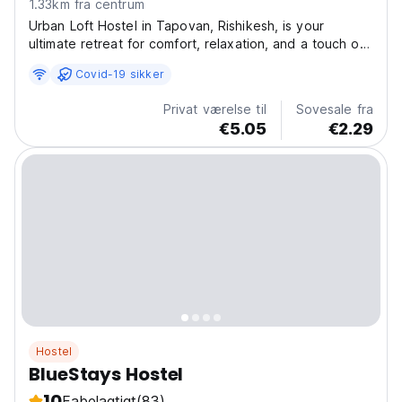
1.33km fra centrum
Urban Loft Hostel in Tapovan, Rishikesh, is your
ultimate retreat for comfort, relaxation, and a touch of
adventure. Nestled in a quiet, serene area, the hostel
Covid-19 sikker
offers breathtaking **mountain views** from its open
terrace, providing the perfect backdrop for...
Privat værelse til
Sovesale fra
€5.05
€2.29
Hostel
BlueStays Hostel
10
Fabelagtigt
(83)