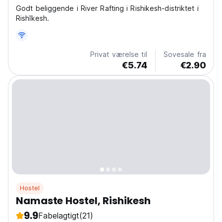
Godt beliggende i River Rafting i Rishikesh-distriktet i
Rishīkesh.
Privat værelse til
Sovesale fra
€5.74
€2.90
Hostel
Namaste Hostel, Rishikesh
9.9
Fabelagtigt
(21)