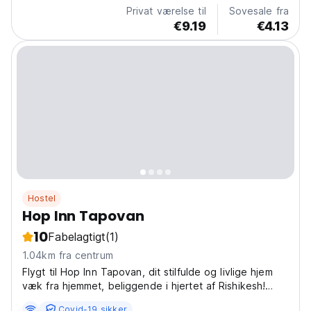
meals. Additionally, guests can enjoy a common...
Privat værelse til
Sovesale fra
€9.19
€4.13
Hostel
Hop Inn Tapovan
10
Fabelagtigt
(1)
1.04km fra centrum
Flygt til Hop Inn Tapovan, dit stilfulde og livlige hjem
væk fra hjemmet, beliggende i hjertet af Rishikesh!
Vores hostel ligger på Balaknath Road i Upper
Covid-19 sikker