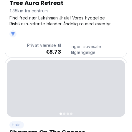
Tree Aura Retreat
1.35km fra centrum
Find fred nær Lakshman Jhula! Vores hyggelige
Rishikesh-retræte blander åndelig ro med eventyr.
Perfekt til yoga, meditation og udforskning af lokal
kultur. (Auto-translated from original language)
Privat værelse til
Ingen sovesale
€8.73
tilgængelige
Hotel