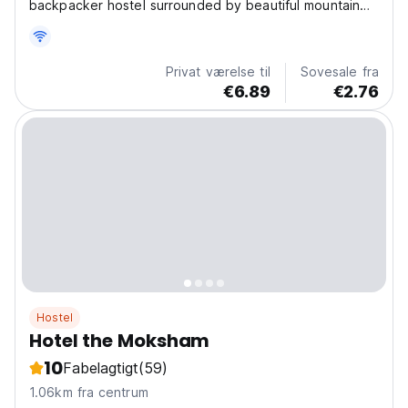
backpacker hostel surrounded by beautiful mountain
views and a relaxed Himalayan vibe. Perfect for solo
travelers, backpackers, digital nomads, and adventure
lovers, our hostel offers a friendly community, clean...
Privat værelse til
Sovesale fra
€6.89
€2.76
Hostel
Hotel the Moksham
10
Fabelagtigt
(59)
1.06km fra centrum