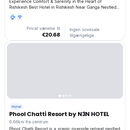
Experience Comfort & Serenity in the Heart of
Rishikesh Best Hotel in Rishikesh Near Ganga Nestled
in the spiritual heart of Rishikesh, N3N Ganga Retreat
by Stotrak offers a peaceful getaway with modern
comforts and breathtaking views. Conveniently
Privat værelse til
Ingen sovesale
located...
€20.68
tilgængelige
Hotel
Phool Chatti Resort by N3N HOTEL
6.66km fra centrum
Phool Chatti Resort is a scenic riverside retreat nestled