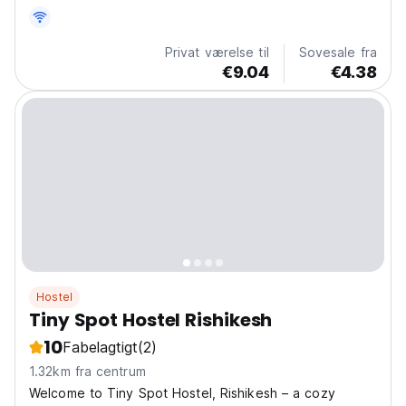
Tapovan, Rishikesh! Kun et stenkast fra AYM Yoga
School, tilbyder vi den perfekte blanding af eventyr og
ro. Forestil dig at vågne op til den friske bjergluft,...
Privat værelse til
Sovesale fra
€9.04
€4.38
Hostel
Tiny Spot Hostel Rishikesh
10
Fabelagtigt
(2)
1.32km fra centrum
Welcome to Tiny Spot Hostel, Rishikesh – a cozy