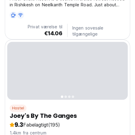
in Rishikesh on Neelkanth Temple Road. Just about
7 km from Laxman Jhula in Rishikesh, Uttarakhand. It's
perched along the Heval (Havel) River in a serene
setting of forested hills, offering stunning...
Privat værelse til
Ingen sovesale
€14.06
tilgængelige
Hostel
Joey's By The Ganges
9.3
Fabelagtigt
(195)
1.4km fra centrum