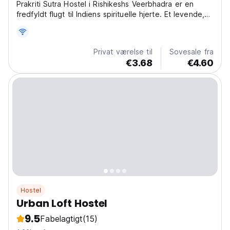
Prakriti Sutra Hostel i Rishikeshs Veerbhadra er en
fredfyldt flugt til Indiens spirituelle hjerte. Et levende,
hyggeligt hostel, perfekt til yogier og naturelskere.
(Auto-translated from original language)
Privat værelse til
Sovesale fra
€3.68
€4.60
Hostel
Urban Loft Hostel
9.5
Fabelagtigt
(15)