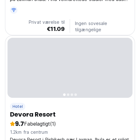
over Himalaya til fjernarbejde, yoga og nulstilling.
(Auto-translated from original language)
Privat værelse til
Ingen sovesale
€11.09
tilgængelige
Hotel
Devora Resort
9.7
Fabelagtigt
(1)
1.2km fra centrum
Devora Resort i Rishikesh nær Laxman Jhula er et roligt