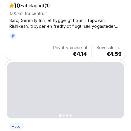
10
Fabelagtigt
(1)
1.05km fra centrum
Saroj Serenity Inn, et hyggeligt hotel i Tapovan,
Rishikesh, tilbyder en fredfyldt flugt nær yogasteder
og templer. Det bedste fredelige hotel for
solorejsende i Rishikesh. (Auto-translated from original
language)
Privat værelse til
Sovesale fra
€4.14
€4.59
Hotel