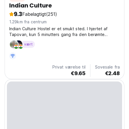
Indian Culture
9.3
Fabelagtigt
(251)
1.29km fra centrum
Indian Culture Hostel er et smukt sted. I hjertet af
Tapovan, kun 5 minutters gang fra den berømte
Laxman Jhula Bridge og markedet, og stadig i et meget
vært
fredeligt og roligt miljø. Vi har en stor have, hvor du
kan sidde stille og nyde den friske luft og fuglene...
Privat værelse til
Sovesale fra
€9.65
€2.48