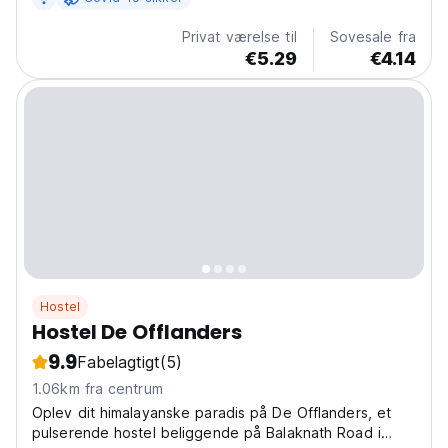
Tapovan, tæt på AYM YOGA School, og tilbyder et
hyggeligt paradis for rejsende, der søger eventyr og...
Privat værelse til
Sovesale fra
€5.29
€4.14
Hostel
Hostel De Offlanders
9.9
Fabelagtigt
(5)
1.06km fra centrum
Oplev dit himalayanske paradis på De Offlanders, et
pulserende hostel beliggende på Balaknath Road i