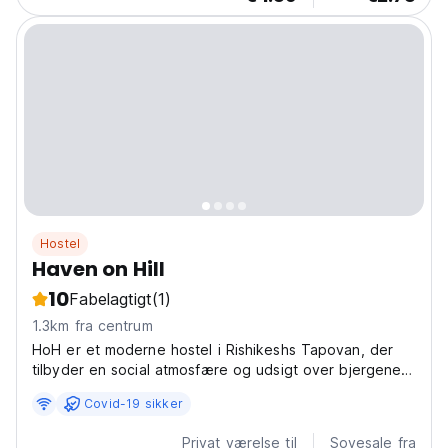
Hostel
Haven on Hill
10
Fabelagtigt
(1)
1.3km fra centrum
HoH er et moderne hostel i Rishikeshs Tapovan, der
tilbyder en social atmosfære og udsigt over bjergene.
Ideel til yogaentusiaster og eventyrrejsende i Deecon
Covid-19 sikker
Valley. (Auto-translated from original language)
Privat værelse til
Sovesale fra