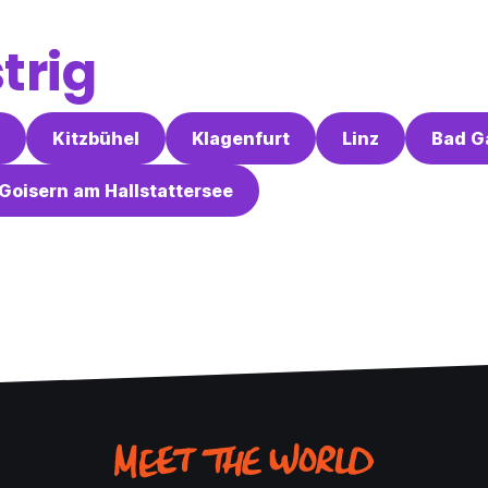
trig
Kitzbühel
Klagenfurt
Linz
Bad G
Goisern am Hallstattersee