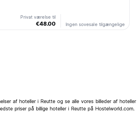
torie. Familien vægter individuel pleje og intensive
deres gæster højt. Med...
Privat værelse til
€48.00
Ingen sovesale tilgængelige
er af hoteller i Reutte og se alle vores billeder af hoteller
edste priser på billige hoteller i Reutte på Hostelworld.com.