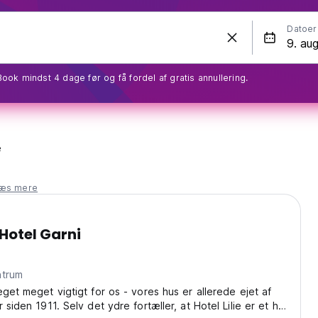
Datoer
Book mindst 4 dage før og få fordel af gratis annullering.
e
læs mere
– Hotel Garni
 centrum
eget meget vigtigt for os - vores hus er allerede ejet af
 siden 1911. Selv det ydre fortæller, at Hotel Lilie er et hus