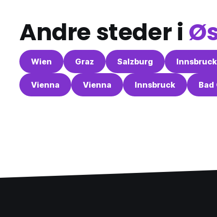
Andre steder i
Øs
Wien
Graz
Salzburg
Innsbruck
Vienna
Vienna
Innsbruck
Bad 