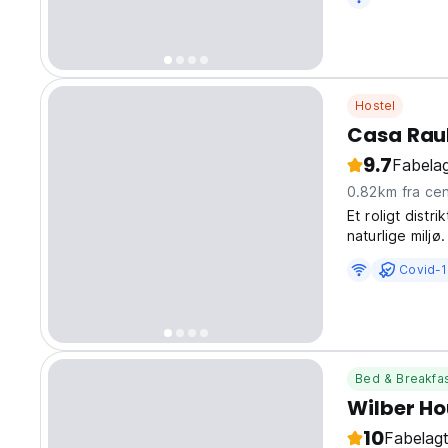
Hostel
Casa Raul
9.7
Fabelag
0.82km fra
Et roligt dist
naturlige miljø.
Covid-1
Bed & Breakfa
Wilber Ho
10
Fabelagt