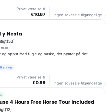
Privat værelse til
€10.67
Ingen sovesale tilgængelige
 y Nesta
tigt
(33)
 centrum
rikt og oplyst med fugle og buske, der pynter på det
9 sikker
Privat værelse til
€0.99
Ingen sovesale tilgængelige
st
use 4 Hours Free Horse Tour Included
igt
(12)