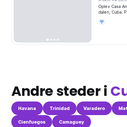
Oplev Casa Ana
dalen, Cuba. Pe
udsigt over da
Andre steder i
C
Havana
Trinidad
Varadero
Ma
Cienfuegos
Camaguey