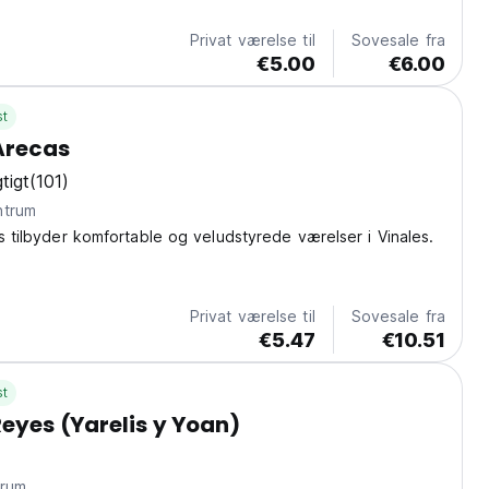
Privat værelse til
Sovesale fra
€5.00
€6.00
st
 Arecas
tigt
(101)
 centrum
as tilbyder komfortable og veludstyrede værelser i Vinales.
Privat værelse til
Sovesale fra
€5.47
€10.51
st
Reyes (Yarelis y Yoan)
entrum