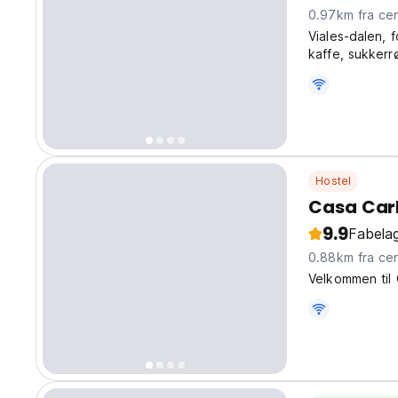
0.97km fra
Viales-dalen, 
kaffe, sukkerr
Hostel
Casa Carl
9.9
Fabelag
0.88km fra
Velkommen til 