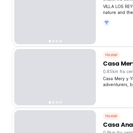
VILLA LOS REY
nature and the 
conditioned ro
gardens and ot
Hostel
Casa Mer
0.85km fra
Casa Mery y Ya
adventurers, bu
Offer: all coc
in a very quie
Hostel
Casa Ana 
0.9km fra c