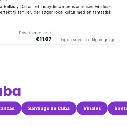
 Belkis y Dairon, et indbydende pensionat nær Viñales-
rfekt til familier, der søger lokal kultur med en fantastisk
len. (Auto-translated from original language)
Privat værelse til
€11.67
Ingen sovesale tilgængelige
uba
tanzas
Santiago de Cuba
Vinales
Sant