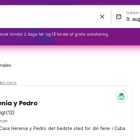
Datoer
Book mindst 2 dage før og få fordel af gratis annullering.
inales
læs mere
nia y Pedro
igt
(12)
entrum
Casa Herenia y Pedro det bedste sted for din ferie i Cuba