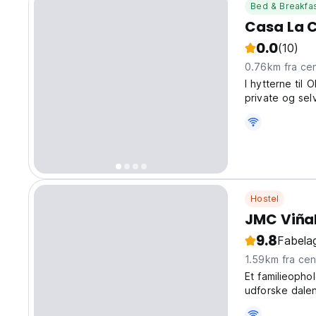
Bed & Breakfa
Casa La 
0.0
(10)
0.76km fra
I hytterne til 
private og se
konstruktion, 
komforten af ​​
Hostel
JMC Viña
9.8
Fabelag
1.59km fra 
Et familieopho
udforske dalen
indbydende pen