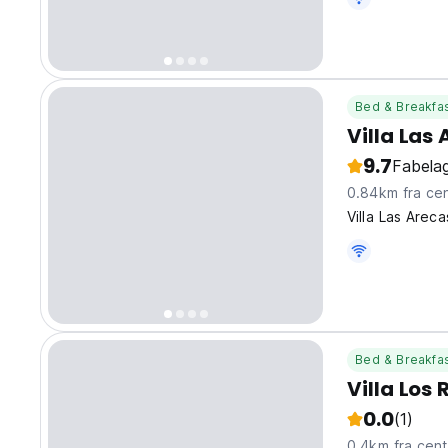
Bed & Breakfa
Villa Las
9.7
Fabelag
0.84km fra
Villa Las Arec
Bed & Breakfa
Villa Los 
0.0
(1)
0.4km fra c