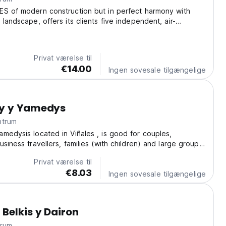
ES of modern construction but in perfect harmony with
landscape, offers its clients five independent, air-
oms with private bathroom, safe, portal, view of the
her amenities . The five rooms that the...
Privat værelse til
€14.00
Ingen sovesale tilgængelige
y y Yamedys
 centrum
medysis located in Viñales , is good for couples,
siness travellers, families (with children) and large groups.
ktails prepared in the house are free. The house is located
Privat værelse til
t and picturesque neighbourhood...
€8.03
Ingen sovesale tilgængelige
Belkis y Dairon
entrum