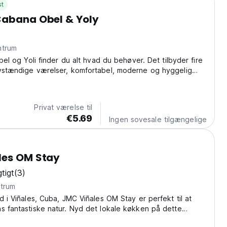
st
Cabana Obel & Yoly
 centrum
Obel og Yoli finder du alt hvad du behøver. Det tilbyder fire
lvstændige værelser, komfortabel, moderne og hyggelig
hvor hver eneste detalje blev bygget specielt tænker på
sine gæster. På denne side...
Privat værelse til
€5.69
Ingen sovesale tilgængelige
les OM Stay
tigt
(3)
centrum
ld i Viñales, Cuba, JMC Viñales OM Stay er perfekt til at
s fantastiske natur. Nyd det lokale køkken på dette
sionat. (Auto-translated from original language)