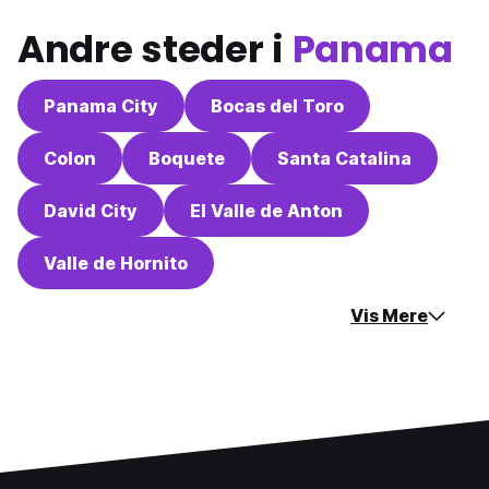
Andre steder i
Panama
Panama City
Bocas del Toro
Colon
Boquete
Santa Catalina
David City
El Valle de Anton
Valle de Hornito
Vis Mere