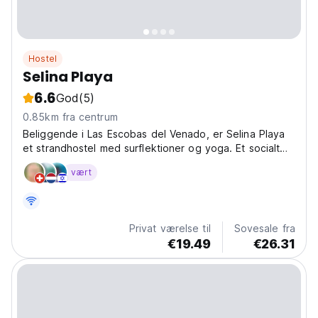
Hostel
Selina Playa
6.6
God
(5)
0.85km fra centrum
Beliggende i Las Escobas del Venado, er Selina Playa
et strandhostel med surflektioner og yoga. Et socialt
panamansk paradis for digitale nomader. (Auto-
vært
translated from original language)
Privat værelse til
Sovesale fra
€19.49
€26.31