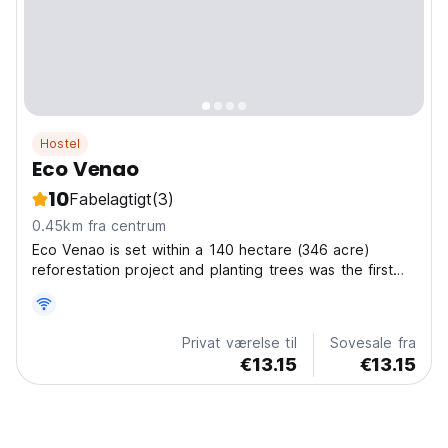
Hostel
Eco Venao
10
Fabelagtigt
(3)
0.45km fra centrum
Eco Venao is set within a 140 hectare (346 acre)
reforestation project and planting trees was the first
thing we did. As dry tropical forests (the original native
ecosystem) are now the rarest of the major tropical
forest ecosystems we are very dedicated...
Privat værelse til
Sovesale fra
€13.15
€13.15