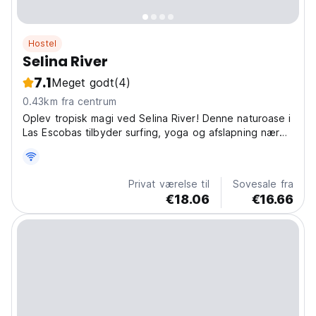
Hostel
Selina River
7.1
Meget godt
(4)
0.43km fra centrum
Oplev tropisk magi ved Selina River! Denne naturoase i
Las Escobas tilbyder surfing, yoga og afslapning nær
havet. Kom i kontakt med naturen! (Auto-translated
from original language)
Privat værelse til
Sovesale fra
€18.06
€16.66