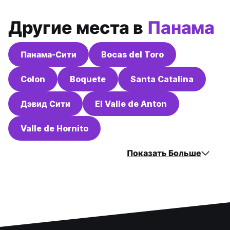
Другие места в
Панама
Панама-Сити
Bocas del Toro
Colon
Boquete
Santa Catalina
Дэвид Сити
El Valle de Anton
Valle de Hornito
Показать Больше