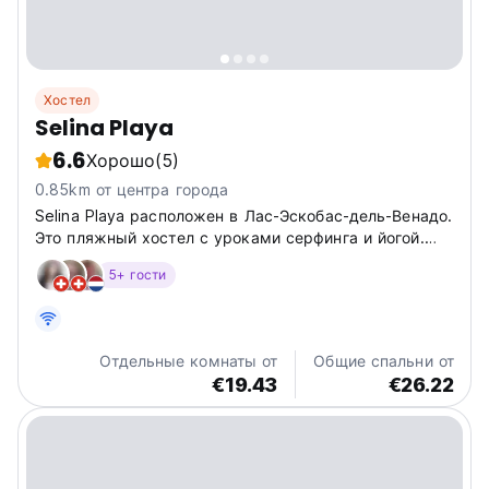
Хостел
Selina Playa
6.6
Хорошо
(5)
0.85km от центра города
Selina Playa расположен в Лас-Эскобас-дель-Венадо.
Это пляжный хостел с уроками серфинга и йогой.
Панамский рай для цифровых кочевников. (Auto-
5+ гости
translated from original language)
Отдельные комнаты от
Общие спальни от
€19.43
€26.22