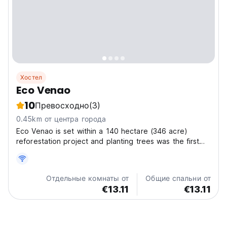
Хостел
Eco Venao
10
Превосходно
(3)
0.45km от центра города
Eco Venao is set within a 140 hectare (346 acre)
reforestation project and planting trees was the first
thing we did. As dry tropical forests (the original native
ecosystem) are now the rarest of the major tropical
forest ecosystems we are very dedicated...
Отдельные комнаты от
Общие спальни от
€13.11
€13.11