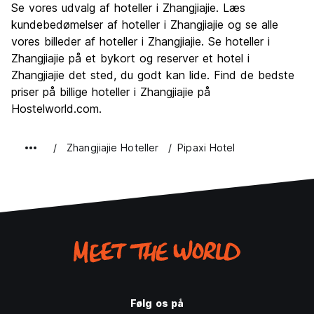
Se vores udvalg af hoteller i Zhangjiajie. Læs
Kultur
6.3
kundebedømelser af hoteller i Zhangjiajie og se alle
Fester
vores billeder af hoteller i Zhangjiajie. Se hoteller i
3.7
Zhangjiajie på et bykort og reserver et hotel i
Værdi for pengene
7.0
Zhangjiajie det sted, du godt kan lide. Find de bedste
priser på billige hoteller i Zhangjiajie på
Hostelworld.com.
Zhangjiajie Hoteller
Pipaxi Hotel
Følg os på