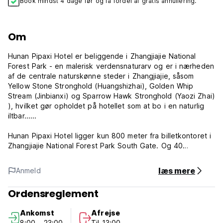
Book mindst 4 dage før og få fordel af gratis annullering.
Om
Hunan Pipaxi Hotel er beliggende i Zhangjiajie National
Forest Park - en malerisk verdensnaturarv og er i nærheden
af ​​de centrale naturskønne steder i Zhangjiajie, såsom
Yellow Stone Stronghold (Huangshizhai), Golden Whip
Stream (Jinbianxi) og Sparrow Hawk Stronghold (Yaozi Zhai)
), hvilket gør opholdet på hotellet som at bo i en naturlig
iltbar......
Hunan Pipaxi Hotel ligger kun 800 meter fra billetkontoret i
Zhangjiajie National Forest Park South Gate. Og 40
minutters kørsel fra Hehua Lufthavn og 18 minutters kørsel
fra Zhangjiajie High Speed ​​Rail Station (Zhangjiajie West
læs mere
Anmeld
Station).
Ordensreglement
Bygget i 1990, Renovering i 2021 og 2023.Hunan Pipaxi
Hotel er et idéelt sted for rejsende i Zhangjiajie, som
Ankomst
Afrejse
efterspørger charme, komfort og bekvemmelighed. Herfra
8:00 - 23:00
Til 13:00