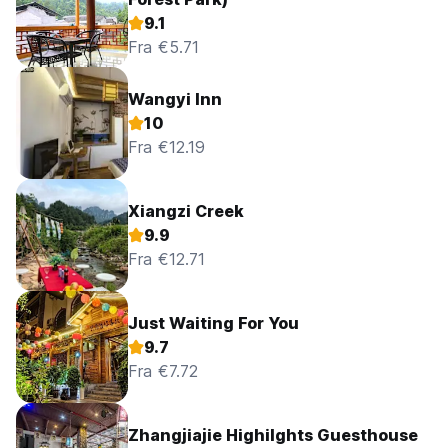
9.1
Fra €5.71
Wangyi Inn
10
Fra €12.19
Xiangzi Creek
9.9
Fra €12.71
Just Waiting For You
9.7
Fra €7.72
Zhangjiajie Highilghts Guesthouse