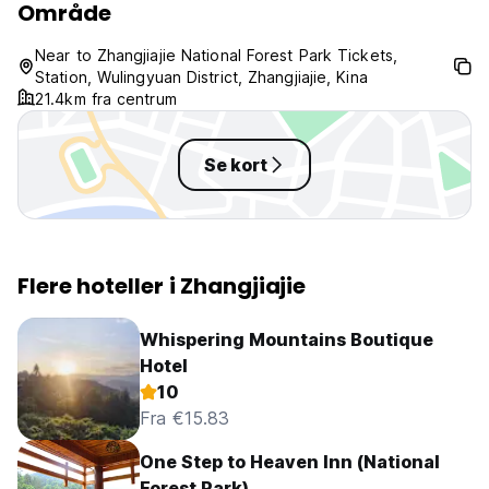
Område
Varmt velkommen til Pipaxi Hotel!
Near to Zhangjiajie National Forest Park Tickets,
Station, Wulingyuan District, Zhangjiajie, Kina
***Ejendomspolitikker og -betingelser***
21.4km fra centrum
1).3 dages varsel for gratis afbestilling.
2).24 timers check-in og check-out før kl.
3). Vi accepterer kreditkort og kontant betaling ved
Se kort
ankomst. (Auto-translated from original language)
Flere hoteller i Zhangjiajie
Whispering Mountains Boutique
Hotel
10
Fra €15.83
One Step to Heaven Inn (National
Forest Park)