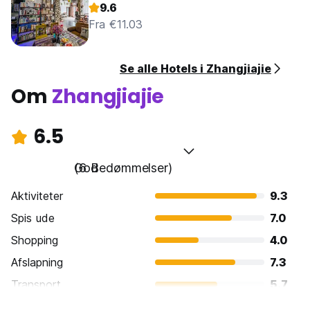
9.6
Fra €11.03
Se alle Hotels i Zhangjiajie
Om
Zhangjiajie
6.5
God
(6 Bedømmelser)
Aktiviteter
9.3
Spis ude
7.0
Shopping
4.0
Afslapning
7.3
Transport
5.7
Sightseeing
8.0