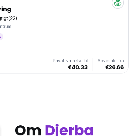
ving
tigt
(22)
ra centrum
s
Privat værelse til
Sovesale fra
€40.33
€26.66
Om
Djerba