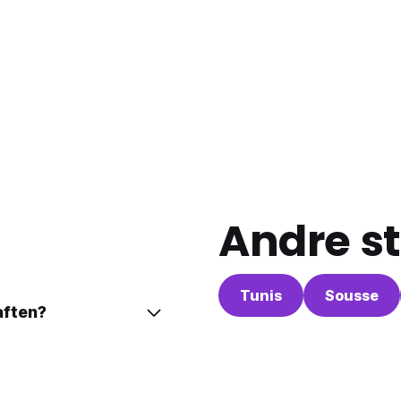
Andre st
Tunis
Sousse
aften?