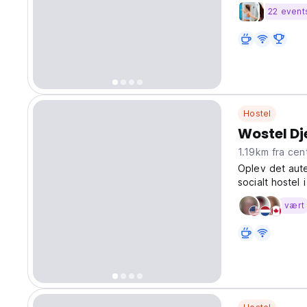
22 event
Hostel
Wostel D
1.19km fra 
Oplev det aut
socialt hostel 
solorejsende, 
vært
translated fro