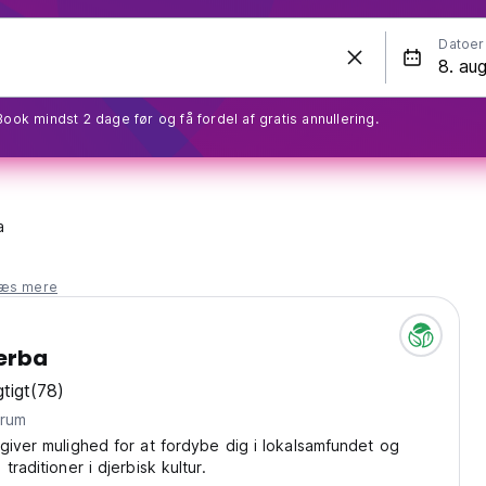
Datoer
Book mindst 2 dage før og få fordel af gratis annullering.
a
læs mere
erba
tigt
(78)
entrum
giver mulighed for at fordybe dig i lokalsamfundet og
traditioner i djerbisk kultur.