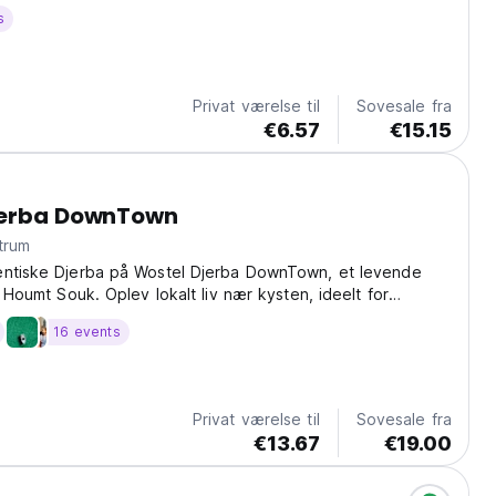
s
Privat værelse til
Sovesale fra
€6.57
€15.15
jerba DownTown
centrum
entiske Djerba på Wostel Djerba DownTown, et levende
i Houmt Souk. Oplev lokalt liv nær kysten, ideelt for
der søger fællesskab og tunesisk gæstfrihed. (Auto-
16 events
m original language)
Privat værelse til
Sovesale fra
€13.67
€19.00