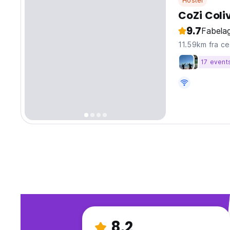
Hostel
CoZi Coli
9.7
Fabelag
11.59km f
17 event
8.2