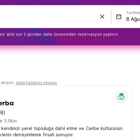
Tarihle
siz iptal için 2 günden daha öncesinden rezervasyon yaptırın.
aktadır.
daha fazlasını okuyun
erba
78)
ne 5.9km
 kendinizi yerel topluluğa dahil etme ve Cerbe kültürünün
lerini deneyimleme fırsatı sunuyor.