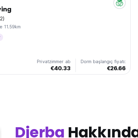
ving
2)
ne 11.59km
r
Privatzimmer ab
Dorm başlangıç fiyatı:
€40.33
€26.66
Djerba
Hakkınd