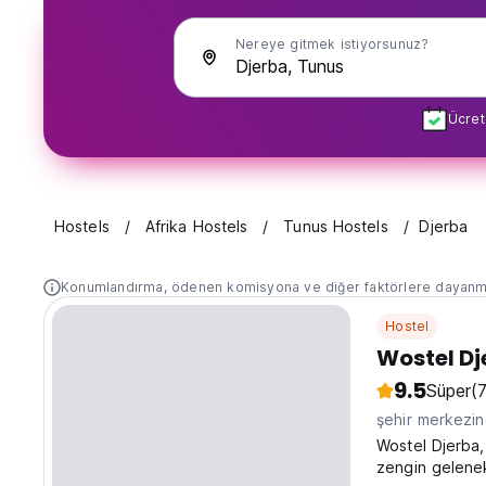
Nereye gitmek istiyorsunuz?
Ücret
Hostels
Afrika Hostels
Tunus Hostels
Djerba
Konumlandırma, ödenen komisyona ve diğer faktörlere dayanm
Hostel
Wostel Dj
9.5
Süper
(
şehir merkezi
Wostel Djerba,
zengin gelenek