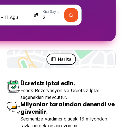
r
Kişi Sayısı
Harita
Ücretsiz iptal edin.
Esnek Rezervasyon ve Ücretsiz İptal
seçenekleri mevcuttur.
Milyonlar tarafından denendi ve
güvenilir.
Seçmenize yardımcı olacak 13 milyondan
fazla gerçek gezgin yorumu.