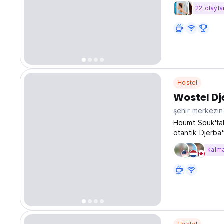
22 olayla
Hostel
Wostel D
şehir merkezin
Houmt Souk'ta
otantik Djerba
topluluk ve Tun
kalm
(Auto-translat