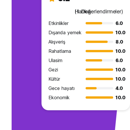
Harika
(1 Değerlendirmeler)
Etkinlikler
6.0
Dışarıda yemek
10.0
Alışveriş
8.0
Rahatlama
10.0
Ulasim
6.0
Gezi
10.0
Kültür
10.0
Gece hayatı
4.0
Ekonomik
10.0