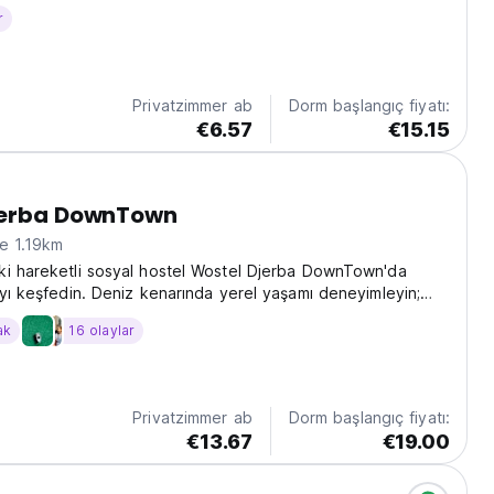
r
Privatzimmer ab
Dorm başlangıç fiyatı:
€6.57
€15.15
jerba DownTown
e 1.19km
ki hareketli sosyal hostel Wostel Djerba DownTown'da
'yı keşfedin. Deniz kenarında yerel yaşamı deneyimleyin;
us misafirperverliği arayan yalnız gezginler için ideal.
ak
16 olaylar
ed from original language)
Privatzimmer ab
Dorm başlangıç fiyatı:
€13.67
€19.00