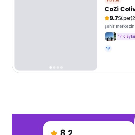
Hostel
CoZi Coli
9.7
Süper
(2
şehir merkezi
17 olayla
8.2