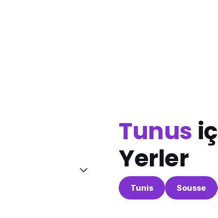
Tunus
iç
Yerler
Tunis
Sousse