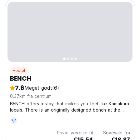
Hostel
BENCH
7.6
Meget godt
(6)
0.37km fra centrum
BENCH offers a stay that makes you feel like Kamakura
locals. There is an originally designed bench at the
entrance porch facing Onari Shopping Street. It is a
place for rest, hanging out, and communicating not
only for our guests but it is open for locals....
Privat værelse til
Sovesale fra
€15.54
€18.87