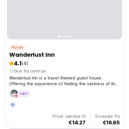
Hostel
Wanderlust Inn
4.1
(4)
1.15km fra centrum
Wanderlust Inn is a travel-themed guest house.
Offering the experience of feeling the vastness of the
world and wishing our wanderers and travelers to heal
vært
their 'wanderlust' whilst staying at our place. We are
located in a 4-minute walk from Hase Station,...
Privat værelse til
Sovesale fra
€14.27
€16.65