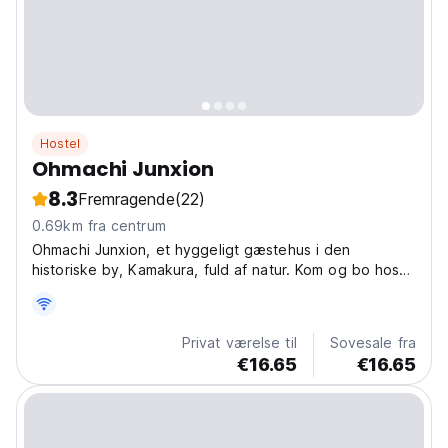
Hostel
Ohmachi Junxion
8.3
Fremragende
(22)
0.69km fra centrum
Ohmachi Junxion, et hyggeligt gæstehus i den
historiske by, Kamakura, fuld af natur. Kom og bo hos
os for at nyde, slappe af og blive inspireret!
Privat værelse til
Sovesale fra
€16.65
€16.65