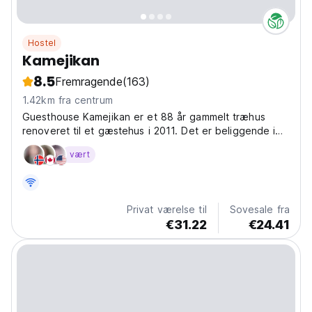
Hostel
Kamejikan
8.5
Fremragende
(163)
1.42km fra centrum
Guesthouse Kamejikan er et 88 år gammelt træhus
renoveret til et gæstehus i 2011. Det er beliggende i
det gamle Kamakura område 250 meter fra stranden i
vært
det rolige kvarter omgivet af templer
Privat værelse til
Sovesale fra
€31.22
€24.41