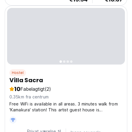
Hostel
Villa Sacra
10
Fabelagtigt
(2)
0.35km fra centrum
Free WiFi is available in all areas. 3 minutes walk from
'Kamakura' station! This artist guest house is
conveniently located for sightseeing in Kamakura. An
old folk house said to be over 80 years old was
renovated and created with the participation of four...
Privat værelse til