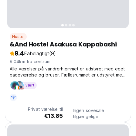
Hostel
&And Hostel Asakusa Kappabashi
9.4
Fabelagtigt
(9)
9.04km fra centrum
Alle værelser på vandrerhjemmet er udstyret med eget
badeværelse og bruser. Fællesrummet er udstyret med
et fælles køkken til længerevarende ophold samt
vært
sightseeing.
Privat værelse til
Ingen sovesale
€13.85
tilgængelige