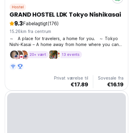
Hostel
GRAND HOSTEL LDK Tokyo Nishikasai
9.3
Fabelagtigt
(176)
15.26km fra centrum
～ A place for travelers, a home for you. ～ Tokyo
Nishi-Kasai – A home away from home where you can
relax and connect with people from around the world
20+ vært
13 events
at 'LDK' for a comfortable stay. Located just a 4-minute
walk from Nishi-Kasai Station, which is about 20...
Privat værelse til
Sovesale fra
€17.89
€16.19