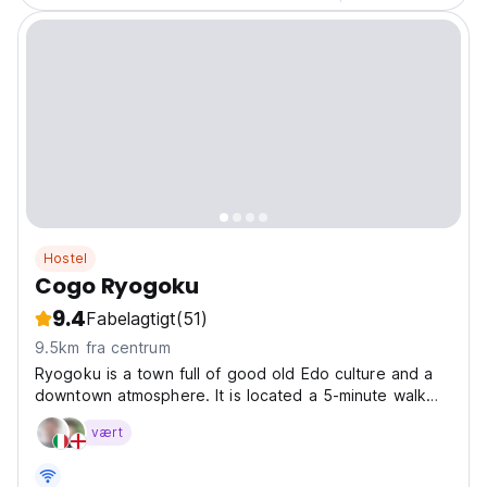
Hostel
Cogo Ryogoku
9.4
Fabelagtigt
(51)
9.5km fra centrum
Ryogoku is a town full of good old Edo culture and a
downtown atmosphere. It is located a 5-minute walk
from Ryogoku Station on the JR Sobu Line and a 5-
vært
minute walk from Ryogoku Station on the Toei Oedo
Line, making it convenient for access to the city
center....