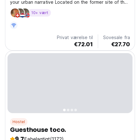
your urban narrative Located on the former site of the
elevated railway line that was abandoned during the
10+ vært
undergrounding of the Tokyu Toyoko line between
Shibuya and Daikanyama, our hotel offers a unique
atmosphere...
Privat værelse til
Sovesale fra
€72.01
€27.70
Hostel
Guesthouse toco.
9.7
Fabelagtigt
(1172)