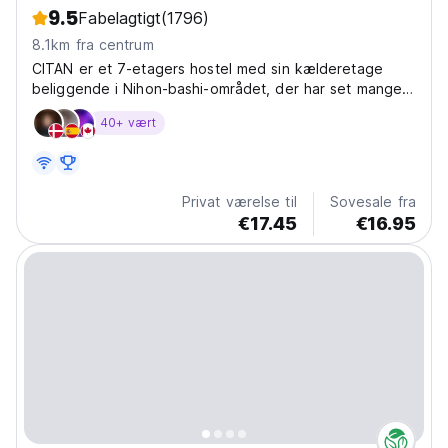
9.5
Fabelagtigt
(1796)
8.1km fra centrum
CITAN er et 7-etagers hostel med sin kælderetage
beliggende i Nihon-bashi-området, der har set mange
rejser langs de fem ruter "Gokaido" siden Edo-
40+ vært
perioden.
Privat værelse til
Sovesale fra
€17.45
€16.95