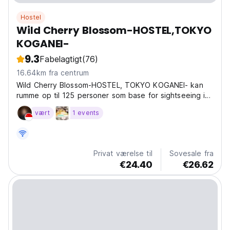
Hostel
Wild Cherry Blossom-HOSTEL,TOKYO
KOGANEI-
9.3
Fabelagtigt
(76)
16.64km fra centrum
Wild Cherry Blossom-HOSTEL, TOKYO KOGANEI- kan
rumme op til 125 personer som base for sightseeing i
Tokyo.
vært
1 events
Privat værelse til
Sovesale fra
€24.40
€26.62