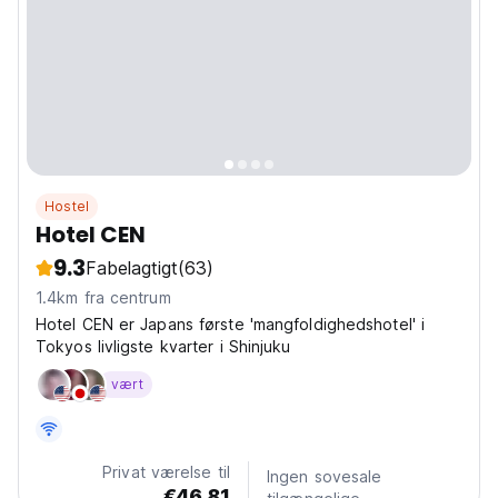
Hostel
Hotel CEN
9.3
Fabelagtigt
(63)
1.4km fra centrum
Hotel CEN er Japans første 'mangfoldighedshotel' i
Tokyos livligste kvarter i Shinjuku
vært
Privat værelse til
Ingen sovesale
€46.81