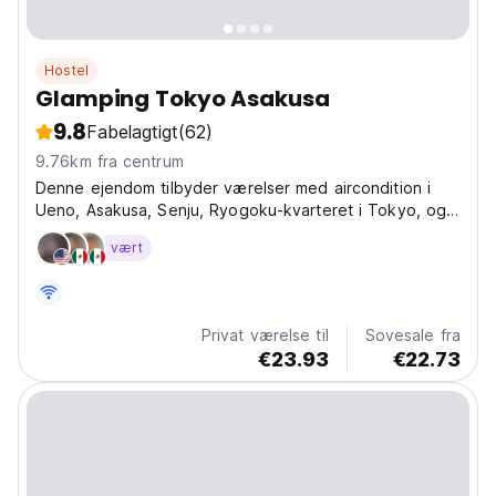
Hostel
Glamping Tokyo Asakusa
9.8
Fabelagtigt
(62)
9.76km fra centrum
Denne ejendom tilbyder værelser med aircondition i
Ueno, Asakusa, Senju, Ryogoku-kvarteret i Tokyo, og
byder på familieværelser og en terrasse.
vært
Privat værelse til
Sovesale fra
€23.93
€22.73