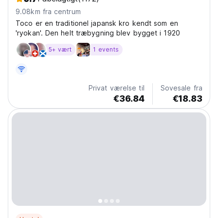
9.08km fra centrum
Toco er en traditionel japansk kro kendt som en
'ryokan'. Den helt træbygning blev bygget i 1920
5+ vært
1 events
Privat værelse til
Sovesale fra
€36.84
€18.83