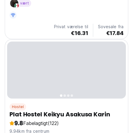
vært
Privat værelse til
Sovesale fra
€16.31
€17.84
Hostel
Plat Hostel Keikyu Asakusa Karin
9.8
Fabelagtigt
(122)
9.94km fra centrum