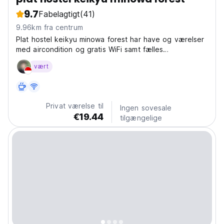
9.7
Fabelagtigt
(41)
9.96km fra centrum
Plat hostel keikyu minowa forest har have og værelser
med aircondition og gratis WiFi samt fælles
badeværelse. Indkvarteringen tilbyder et fælles køkken
vært
og en fælles lounge for gæster.
Privat værelse til
Ingen sovesale
€19.44
tilgængelige