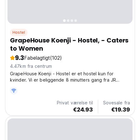
Hostel
GrapeHouse Koenji - Hostel, - Caters
to Women
9.3
Fabelagtigt
(102)
4.47km fra centrum
GrapeHouse Koenji - Hostel er et hostel kun for
kvinder. Vi er beliggende 8 minutters gang fra JR
Koenji station gennem den lokale shoppinggade.
Privat værelse til
Sovesale fra
€24.93
€19.39