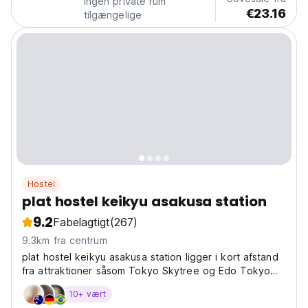
Ingen private rum
€23.16
tilgængelige
Hostel
plat hostel keikyu asakusa station
9.2
Fabelagtigt
(267)
9.3km fra centrum
plat hostel keikyu asakusa station ligger i kort afstand
fra attraktioner såsom Tokyo Skytree og Edo Tokyo
Museum. Ejendommen ligger 4,3 km fra Marunouchi-
10+ vært
bygningen.