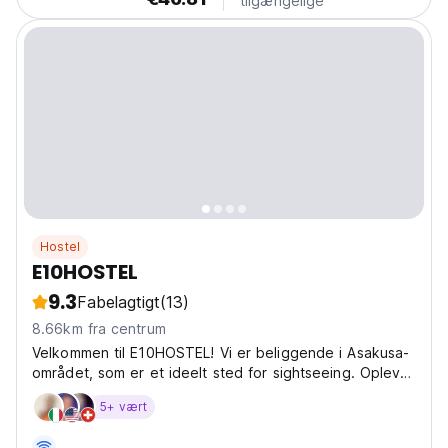
tilgængelige
Hostel
E10HOSTEL
9.3
Fabelagtigt
(13)
8.66km fra centrum
Velkommen til E10HOSTEL! Vi er beliggende i Asakusa-
området, som er et ideelt sted for sightseeing. Oplev
en charmerende side af Tokyo i Misuji og Kuramae, der
5+ vært
emmer af en gammeldags atmosfære! Vores hostel er
moderne og stilfuldt, men vi stræber efter en...