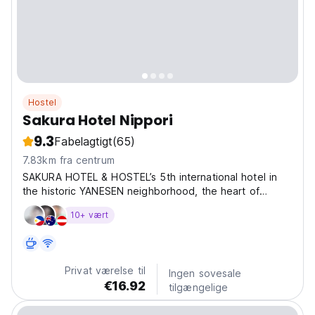
Hostel
Sakura Hotel Nippori
9.3
Fabelagtigt
(65)
7.83km fra centrum
SAKURA HOTEL & HOSTEL’s 5th international hotel in
the historic YANESEN neighborhood, the heart of
Tokyo’s old SHITAMACHI (downtown). The world-
10+ vært
famous YANAKA GINZA Shopping District and Nezu
Shrine are nearby. Only 36 min by train from Narita
International...
Privat værelse til
Ingen sovesale
€16.92
tilgængelige