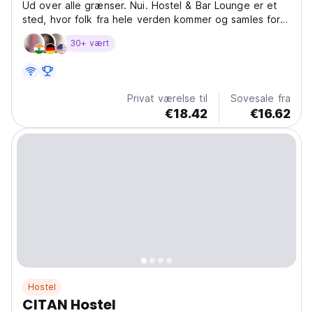
Ud over alle grænser. Nui. Hostel & Bar Lounge er et
sted, hvor folk fra hele verden kommer og samles for
at hygge sig, og krydser de mange grænser, der
30+ vært
adskiller os fra dag til dag.
Privat værelse til
Sovesale fra
€18.42
€16.62
Hostel
CITAN Hostel