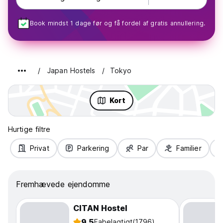
Book mindst 1 dage før og få fordel af gratis annullering.
Japan Hostels
Tokyo
Kort
Hurtige filtre
Privat
Parkering
Par
Familier
Fremhævede ejendomme
CITAN Hostel
9.5
Fabelagtigt
(1796)