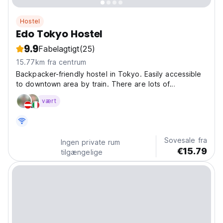
Hostel
Edo Tokyo Hostel
9.9
Fabelagtigt
(25)
15.77km fra centrum
Backpacker-friendly hostel in Tokyo. Easily accessible
to downtown area by train. There are lots of
restaurants and shops around the nearest station and
vært
also, there is an arcade shopping street in between
the station and our hostel. [Facilities Information]...
Sovesale fra
Ingen private rum
€15.79
tilgængelige