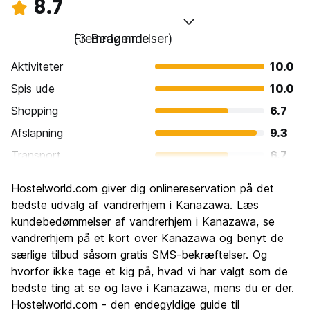
8.7
Fremragende
(3 Bedømmelser)
Aktiviteter
10.0
Spis ude
10.0
Shopping
6.7
Afslapning
9.3
Transport
6.7
Sightseeing
9.3
Hostelworld.com giver dig onlinereservation på det
Kultur
10.0
bedste udvalg af vandrerhjem i Kanazawa. Læs
Fester
kundebedømmelser af vandrerhjem i Kanazawa, se
6.7
vandrerhjem på et kort over Kanazawa og benyt de
Værdi for pengene
10.0
særlige tilbud såsom gratis SMS-bekræftelser. Og
hvorfor ikke tage et kig på, hvad vi har valgt som de
bedste ting at se og lave i Kanazawa, mens du er der.
Hostelworld.com - den endegyldige guide til