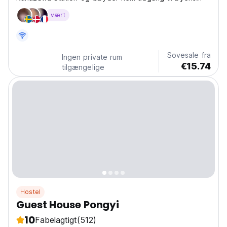
største attraktioner.
vært
Sovesale fra
Ingen private rum
€15.74
tilgængelige
Hostel
Guest House Pongyi
10
Fabelagtigt
(512)