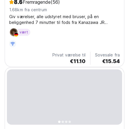
8.6
Fremragende
(56)
1.68km fra centrum
Giv værelser, alle udstyret med bruser, på en
beliggenhed 7 minutter til fods fra Kanazawa JR
station, det er en hyggelig kro beliggende i et
vært
rækkehus blandt en shoppinggade, hvor rejsende fra
hele verden besøger.
Privat værelse til
Sovesale fra
€11.10
€15.54