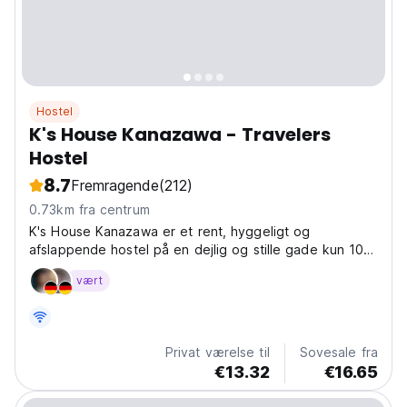
Hostel
K's House Kanazawa - Travelers
Hostel
8.7
Fremragende
(212)
0.73km fra centrum
K's House Kanazawa er et rent, hyggeligt og
afslappende hostel på en dejlig og stille gade kun 10-
15 minutters gang fra store sightseeing steder i
vært
Kanazawa
Privat værelse til
Sovesale fra
€13.32
€16.65