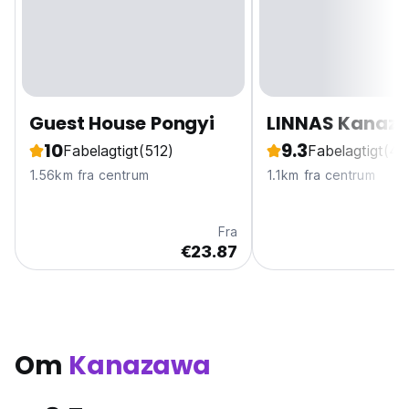
Guest House Pongyi
LINNAS Kanaz
10
9.3
Fabelagtigt
(512)
Fabelagtigt
(46
1.56km fra centrum
1.1km fra centrum
Fra
€23.87
Om
Kanazawa