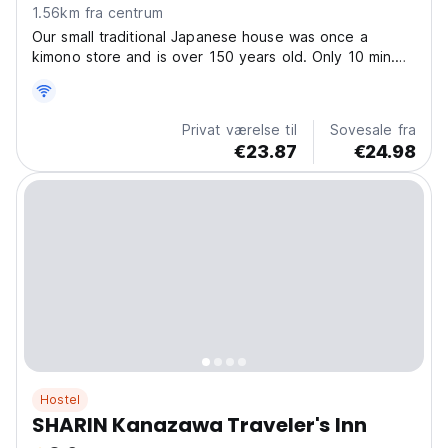
1.56km fra centrum
Our small traditional Japanese house was once a
kimono store and is over 150 years old. Only 10 min.
from Kanazawa Station on foot. Pongyi is suitable for
those who are willing to enjoy the experience of
staying in an ordinary old Japanese house and daily...
Privat værelse til
Sovesale fra
€23.87
€24.98
Hostel
SHARIN Kanazawa Traveler's Inn