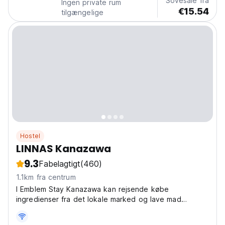
Sovesale fra
Ingen private rum
€15.54
tilgængelige
Hostel
LINNAS Kanazawa
9.3
Fabelagtigt
(460)
1.1km fra centrum
I Emblem Stay Kanazawa kan rejsende købe
ingredienser fra det lokale marked og lave mad
sammen med andre rejsende i det fælles køkken.