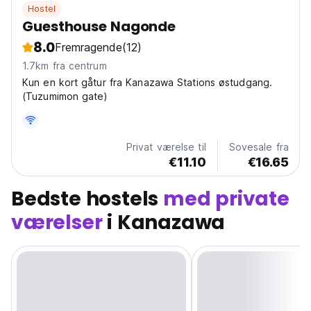
Hostel
Guesthouse Nagonde
8.0
Fremragende
(12)
1.7km fra centrum
Kun en kort gåtur fra Kanazawa Stations østudgang.
(Tuzumimon gate)
Privat værelse til
Sovesale fra
€11.10
€16.65
Bedste hostels
med private
værelser
i Kanazawa