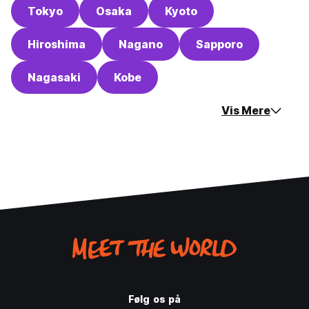
Tokyo
Osaka
Kyoto
Hiroshima
Nagano
Sapporo
Nagasaki
Kobe
Vis Mere
Følg os på