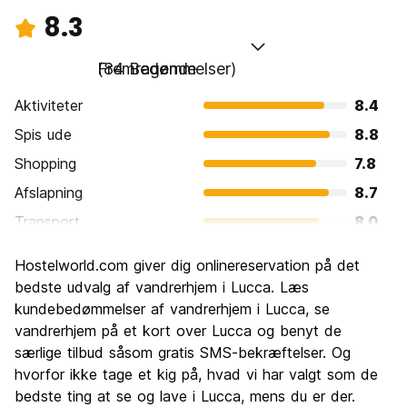
8.3
Fremragende
(84 Bedømmelser)
Aktiviteter
8.4
Spis ude
8.8
Shopping
7.8
Afslapning
8.7
Transport
8.0
Sightseeing
8.5
Hostelworld.com giver dig onlinereservation på det
Kultur
9.1
bedste udvalg af vandrerhjem i Lucca. Læs
Fester
kundebedømmelser af vandrerhjem i Lucca, se
7.0
vandrerhjem på et kort over Lucca og benyt de
Værdi for pengene
8.2
særlige tilbud såsom gratis SMS-bekræftelser. Og
hvorfor ikke tage et kig på, hvad vi har valgt som de
bedste ting at se og lave i Lucca, mens du er der.