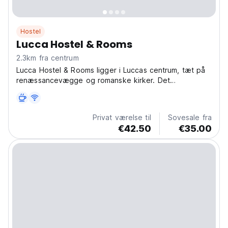
Hostel
Lucca Hostel & Rooms
2.3km fra centrum
Lucca Hostel & Rooms ligger i Luccas centrum, tæt på
renæssancevægge og romanske kirker. Det
budgetvenlige hostel er ideelt til at udforske Toscanas
rige kultur. (Auto-translated from original language)
Privat værelse til
Sovesale fra
€42.50
€35.00