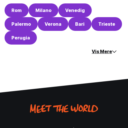
Rom
Milano
Venedig
Palermo
Verona
Bari
Trieste
Perugia
Vis Mere