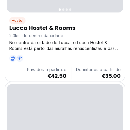
Hostel
Lucca Hostel & Rooms
2.3km do centro da cidade
No centro da cidade de Lucca, o Lucca Hostel &
Rooms está perto das muralhas renascentistas e das
igrejas românicas. Este hostel económico é ideal para
explorar a rica cultura da Toscana. (Auto-translated
from original language)
Privados a partir de
Dormitórios a partir de
€42.50
€35.00