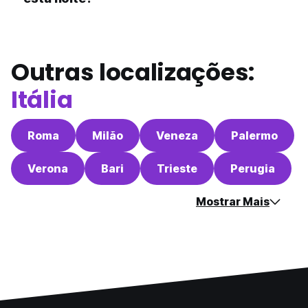
Outras localizações:
Itália
Roma
Milão
Veneza
Palermo
Verona
Bari
Trieste
Perugia
Mostrar Mais