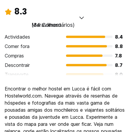
8.3
Maravilhoso
(84 Comentários)
Actividades
8.4
Comer fora
8.8
Compras
7.8
Descontrair
8.7
Transporte
8.0
Visitas turísticas
8.5
Encontrar o melhor hostel em Lucca é fácil com
Cultura
9.1
Hostelworld.com. Navegue através de resenhas de
Festas / vida noturna
hóspedes e fotografias da mais vasta gama de
7.0
pousadas amigas dos mochileiros e viajantes solitários
Custo-beneficio
8.2
e pousadas da juventude em Lucca. Experimente a
vista do mapa para ver onde quer ficar. Veja num
relance, onde estão localizados os nossos pousadas