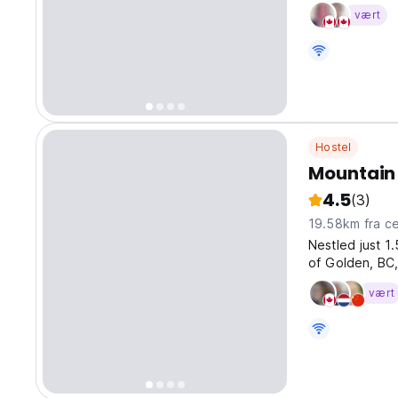
vært
Hostel
Mountain
4.5
(3)
19.58km f
Nestled just 
of Golden, BC,
Canadian wilde
vært
Louise, and Go