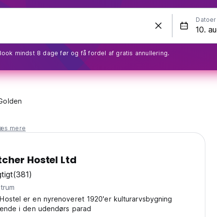
Datoer
Book mindst 8 dage før og få fordel af gratis annullering.
Golden
læs mere
cher Hostel Ltd
tigt
(381)
centrum
Hostel er en nyrenoveret 1920'er kulturarvsbygning
ggende i den udendørs parad