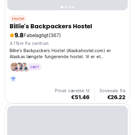
Hostel
Billie's Backpackers Hostel
9.8
Fabelagtigt
(367)
4.11km fra centrum
Billie's Backpackers Hostel (Alaskahostel.com) er
Alaskas længste fungerende hostel. Vi er et
familiedrevet hostel - født og opvokset i Fairbanks.
vært
Billies er et vidunderligt varmt, imødekommende og
imødekommende sted. Det perfekte sted at begynde
dit eventyr...
Privat værelse til
Sovesale fra
€51.46
€26.22