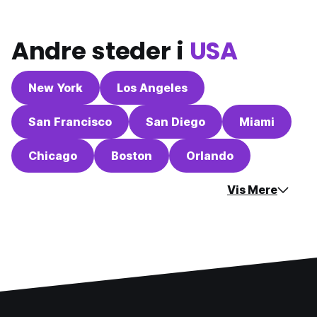
Andre steder i
USA
New York
Los Angeles
San Francisco
San Diego
Miami
Chicago
Boston
Orlando
Vis Mere