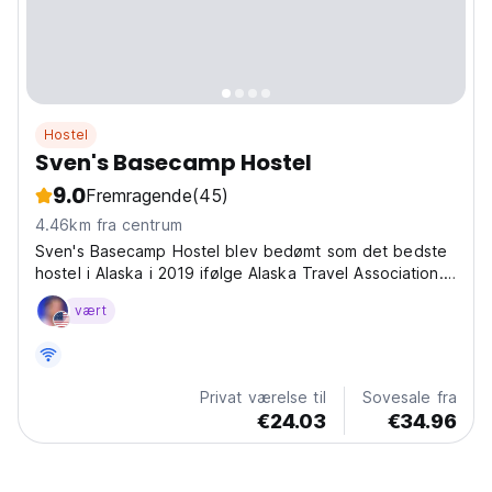
Hostel
Sven's Basecamp Hostel
9.0
Fremragende
(45)
4.46km fra centrum
Sven's Basecamp Hostel blev bedømt som det bedste
hostel i Alaska i 2019 ifølge Alaska Travel Association.
Det, der gør dette hostel så specielt, er dets
vært
rummelige layout med volleyballbaner, bålpladser, store
dæk, et rummeligt køkken, 3 badeværelser, 2
brusere,...
Privat værelse til
Sovesale fra
€24.03
€34.96