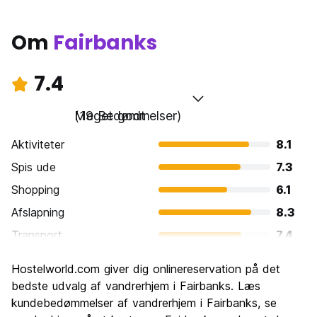
Om
Fairbanks
7.4
Meget godt
(19 Bedømmelser)
Aktiviteter
8.1
Spis ude
7.3
Shopping
6.1
Afslapning
8.3
Transport
7.4
Sightseeing
8.5
Hostelworld.com giver dig onlinereservation på det
Kultur
7.5
bedste udvalg af vandrerhjem i Fairbanks. Læs
Fester
kundebedømmelser af vandrerhjem i Fairbanks, se
5.7