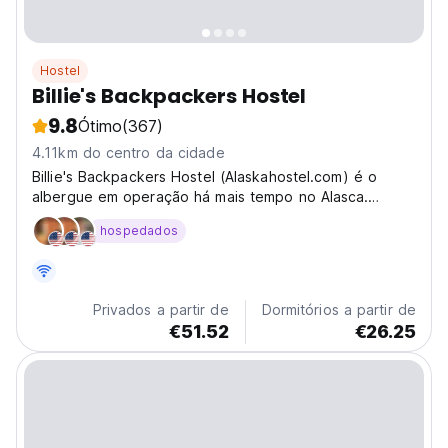
Hostel
Billie's Backpackers Hostel
9.8
Ótimo
(367)
4.11km do centro da cidade
Billie's Backpackers Hostel (Alaskahostel.com) é o
albergue em operação há mais tempo no Alasca.
Somos um Hostel familiar - nascido e criado em
hospedados
Fairbanks. Billie's é um lugar maravilhosamente
caloroso, acolhedor e acolhedor. O lugar perfeito para
começar...
Privados a partir de
Dormitórios a partir de
€51.52
€26.25