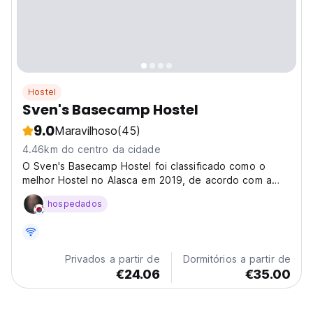
Hostel
Sven's Basecamp Hostel
9.0
Maravilhoso
(45)
4.46km do centro da cidade
O Sven's Basecamp Hostel foi classificado como o
melhor Hostel no Alasca em 2019, de acordo com a
Alaska Travel Association. O que torna este Hostel tão
hospedados
especial é a sua disposição espaçosa com campos de
voleibol, fogueiras, grandes decks, uma cozinha
espaçosa,...
Privados a partir de
Dormitórios a partir de
€24.06
€35.00