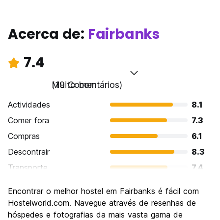
Acerca de:
Fairbanks
7.4
Muito bom
(19 Comentários)
Actividades
8.1
Comer fora
7.3
Compras
6.1
Descontrair
8.3
Transporte
7.4
Visitas turísticas
8.5
Encontrar o melhor hostel em Fairbanks é fácil com
Cultura
7.5
Hostelworld.com. Navegue através de resenhas de
Festas / vida noturna
hóspedes e fotografias da mais vasta gama de
5.7