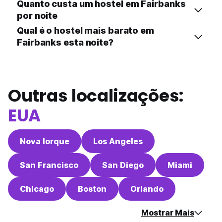
Quanto custa um hostel em Fairbanks
por noite
Qual é o hostel mais barato em
Fairbanks esta noite?
Outras localizações:
EUA
Nova Iorque
Los Angeles
San Francisco
San Diego
Miami
Chicago
Boston
Orlando
Mostrar Mais