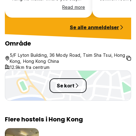
though.. Our room was very
atmosphere ideal
Read more
humid. The bathrooms where nice
people. Would re
and clean, there are facilities to
anyone travellin
do light cooking, and the common
Se alle anmeldelser
room was really nice.
Område
5/F Lyton Building, 36 Mody Road, Tsim Sha Tsui, Hong
Kong, Hong Kong China
12.9km fra centrum
Se kort
Flere hostels i Hong Kong