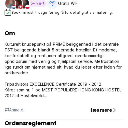
Gratis WiFi
5+ vært
Book mindst 4 dage før og få fordel af gratis annullering.
Om
Kulturelt knudepunkt på PRIME beliggenhed i det centrale
TST beliggende blandt 5-stjernede hoteller. Et moderne,
komfortabelt og rent, men alligevel overkommeligt
opholdsrum med venlig og hjælpsom service. Metrostation
lige rundt om hjørnet med alt, hvad du leder efter inden for
rækkevidde.
Tripadvisors EXCELLENCE Certificate 2019 - 2012
Kåret som nr. 1 og MEST POPULÆRE HONG KONG HOSTEL
2012 af Hostelworld
Tripadvisors REJSENDE VALG VINDER 2013 - TOP 20
BUDGETHOTEL
læs mere
Anmeld
Tripadvisors REJSENDE VALG VINDER 2012 - TRENDESTE
HOTEL
Ordensreglement
Kåret som nr. 1 HONG KONG HOSTEL 2011 og 2010 af