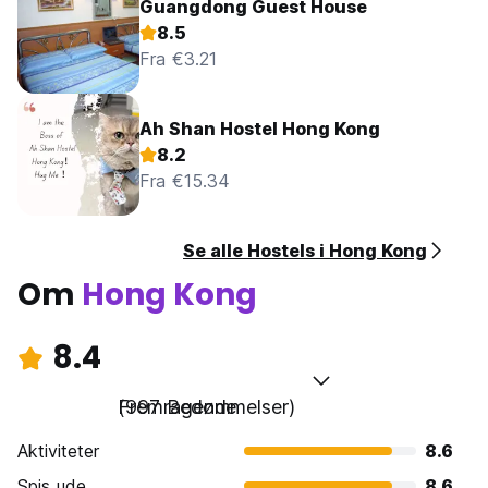
Guangdong Guest House
8.5
Fra €3.21
Ah Shan Hostel Hong Kong
8.2
Fra €15.34
Se alle Hostels i Hong Kong
Om
Hong Kong
8.4
Fremragende
(997 Bedømmelser)
Aktiviteter
8.6
Spis ude
8.6