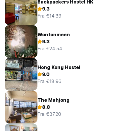
Backpackers Hostel HK
9.3
Fra €14.39
Wontonmeen
9.3
Fra €24.54
Hong Kong Hostel
9.0
Fra €18.96
The Mahjong
8.8
Fra €37.20