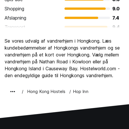
Shopping
9.0
Afslapning
7.4
Transport
9.4
Sightseeing
8.6
Se vores udvalg af vandrerhjem i Hongkong. Læs
Kultur
8.1
kundebedømmelser af Hongkongs vandrerhjem og se
Fester
vandrerhjem på et kort over Hongkong. Vælg mellem
8.4
vandrerhjem på Nathan Road i Kowloon eller på
Værdi for pengene
7.3
Hongkong Island i Causeway Bay. Hostelworld.com -
den endegyldige guide til Hongkongs vandrerhjem.
Hong Kong Hostels
Hop Inn