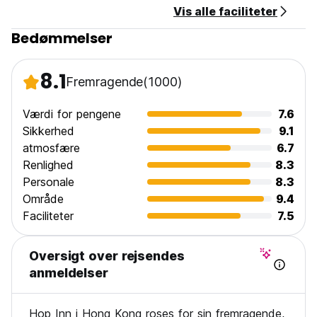
Vis alle faciliteter
Bedømmelser
8.1
Fremragende
(1000)
Værdi for pengene
7.6
Sikkerhed
9.1
atmosfære
6.7
Renlighed
8.3
Personale
8.3
Område
9.4
Faciliteter
7.5
Oversigt over rejsendes
anmeldelser
Hop Inn i Hong Kong roses for sin fremragende,