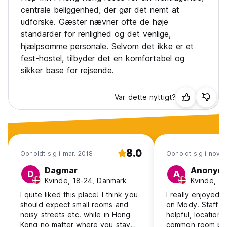
centrale beliggenhed, der gør det nemt at
udforske. Gæster nævner ofte de høje
standarder for renlighed og det venlige,
hjælpsomme personale. Selvom det ikke er et
fest-hostel, tilbyder det en komfortabel og
sikker base for rejsende.
Var dette nyttigt?
8.0
Opholdt sig i mar. 2018
Opholdt sig i nov. 
Dagmar
Anonym
D
A
Kvinde, 18-24, Danmark
Kvinde, 2
I quite liked this place! I think you
I really enjoyed 
should expect small rooms and
on Mody. Staff w
noisy streets etc. while in Hong
helpful, location 
Kong no matter where you stay
common room pro