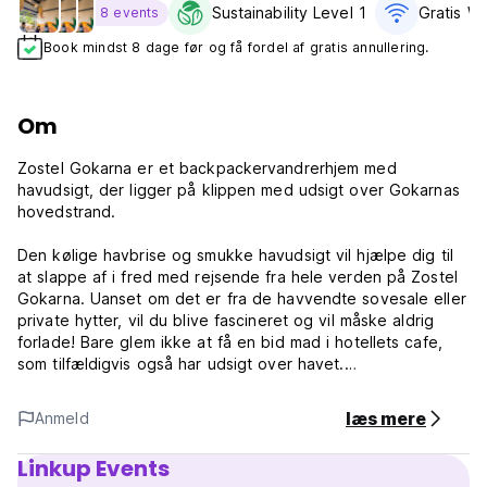
Sustainability Level 1
Gratis Wi
8 events
Book mindst 8 dage før og få fordel af gratis annullering.
Om
Zostel Gokarna er et backpackervandrerhjem med
havudsigt, der ligger på klippen med udsigt over Gokarnas
hovedstrand.
Den kølige havbrise og smukke havudsigt vil hjælpe dig til
at slappe af i fred med rejsende fra hele verden på Zostel
Gokarna. Uanset om det er fra de havvendte sovesale eller
private hytter, vil du blive fascineret og vil måske aldrig
forlade! Bare glem ikke at få en bid mad i hotellets cafe,
som tilfældigvis også har udsigt over havet.
Hvis den rejsende i dig råber, vil vi høre det godt. Hver dag
i Zostel sker, komplet med doser af latter og oplevelser.
læs mere
Anmeld
Slap af med det sejeste sæt mennesker fra hele verden, og
rejs uden besvær.
Linkup Events