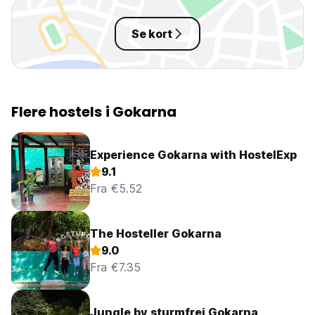
Se kort
Flere hostels i Gokarna
Experience Gokarna with HostelExp
9.1
Fra €5.52
The Hosteller Gokarna
9.0
Fra €7.35
Jungle by sturmfrei Gokarna