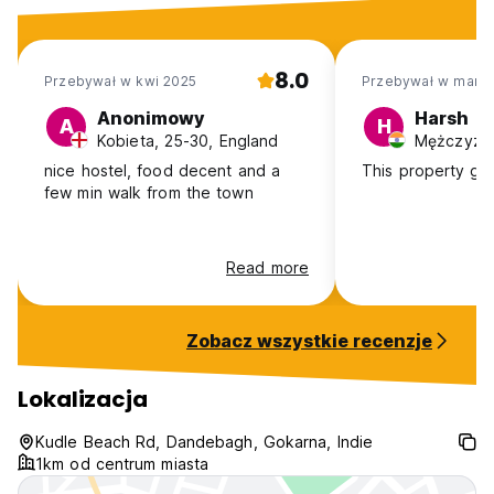
8.0
Przebywał w kwi 2025
Przebywał w mar 2
Anonimowy
Harsh
A
H
Kobieta, 25-30, England
Mężczyzna
nice hostel, food decent and a
This property gr
few min walk from the town
Read more
Zobacz wszystkie recenzje
Lokalizacja
Kudle Beach Rd, Dandebagh, Gokarna, Indie
1km od centrum miasta