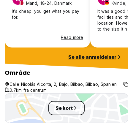
Mand, 18-24, Danmark
Kvinde, 25
It's cheap, you get what you pay
It was a good hos
for.
facilities and the
location. However, I think that due
to the size it has
atmosphere. The kitchen is used a
Read more
lot, which I think 
Se alle anmeldelser
Område
Calle Nicolás Alcorta, 2, Bajo, Bilbao, Bilbao, Spanien
0.7km fra centrum
Se kort