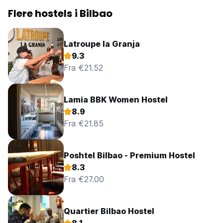
Flere hostels i Bilbao
Latroupe la Granja
9.3
Fra €21.52
Lamia BBK Women Hostel
8.9
Fra €21.85
Poshtel Bilbao - Premium Hostel
8.3
Fra €27.00
Quartier Bilbao Hostel