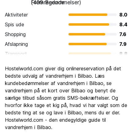
Fremragende
(409 Bedømmelser)
Aktiviteter
8.0
Spis ude
8.4
Shopping
7.6
Afslapning
7.9
Transport
8.8
Sightseeing
8.4
Hostelworld.com giver dig onlinereservation på det
Kultur
8.8
bedste udvalg af vandrerhjem i Bilbao. Læs
Fester
kundebedømmelser af vandrerhjem i Bilbao, se
7.5
vandrerhjem på et kort over Bilbao og benyt de
Værdi for pengene
7.9
særlige tilbud såsom gratis SMS-bekræftelser. Og
hvorfor ikke tage et kig på, hvad vi har valgt som de
bedste ting at se og lave i Bilbao, mens du er der.
Hostelworld.com - den endegyldige guide til
vandrerhjem i Bilbao.