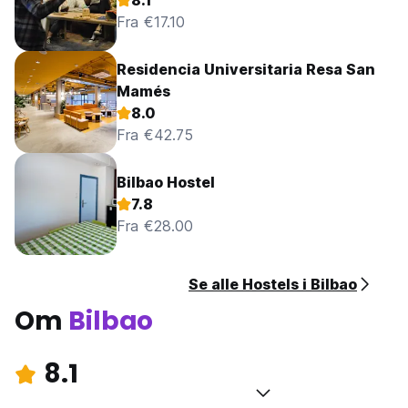
8.1
Fra €17.10
Residencia Universitaria Resa San
Mamés
8.0
Fra €42.75
Bilbao Hostel
7.8
Fra €28.00
Se alle Hostels i Bilbao
Om
Bilbao
8.1