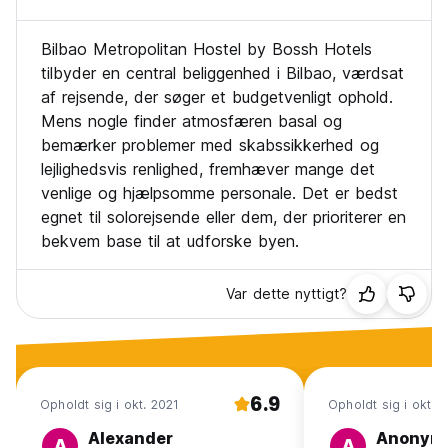
eller utilgængelig på grund af coronavirus (COVID-19).
På grund af coronavirus (COVID-19) tager denne bolig
foranstaltninger for at sikre kundernes og personalets
Bilbao Metropolitan Hostel by Bossh Hotels
sikkerhed. Af denne grund kan nogle tjenester og faciliteter
tilbyder en central beliggenhed i Bilbao, værdsat
være begrænsede eller utilgængelige.
af rejsende, der søger et budgetvenligt ophold.
På grund af coronavirus (COVID-19) har denne bolig
Mens nogle finder atmosfæren basal og
reduceret receptionens åbningstider og andre tjenester.
bemærker problemer med skabssikkerhed og
Gæster skal fremvise gyldigt id og kreditkort ved
indtjekning. Bemærk venligst, at alle særlige ønsker
lejlighedsvis renlighed, fremhæver mange det
afhænger af tilgængelighed og kan medføre tillæg.
venlige og hjælpsomme personale. Det er bedst
Du bedes give Bilbao Metropolitan Hostel besked om
egnet til solorejsende eller dem, der prioriterer en
hvornår du regner med at ankomme. For at gøre dette kan
bekvem base til at udforske byen.
du bruge feltet til særlige ønsker, når du foretager
reservationen, eller kontakte overnatningsstedet direkte.
Kontaktoplysningerne fremgår af reservationsbekræftelsen.
Var dette nyttigt?
(Auto-translated from original language)
6.9
Opholdt sig i okt. 2021
Opholdt sig i okt. 
Alexander
Anonym
A
A