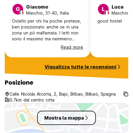
Metropolitan Hostel l'orario in cui prevedete di arrivare. A
Giacomo
Luca
tal fine, potrete utilizzare la sezione Richieste Speciali al
G
L
Maschio, 31-40, Italia
Maschio, 1
momento della prenotazione o contattare direttamente la
struttura. I recapiti sono riportati sulla conferma della
Ostello per chi ha poche pretese,
good hostel
prenotazione. (Auto-translated from original language)
ben posizionato anche se in una
zona un pò malfamata. I letti non
sono il massimo ma nemmeno
terribili, i lavoratori sono cordiali.
Read more
Posso suggerire 3 notti massimo,
se si è soli va bene ma prestate
attenzione a tornare in tarda ora,
Visualizza tutte le recensioni
non è (purtroppo) consigliato a
ragazze o donne da sole. La città
è meravigliosa ma il quartiere non
Posizione
è il massimo.
Calle Nicolás Alcorta, 2, Bajo, Bilbao, Bilbao, Spagna
0.7km dal centro citta
Mostra la mappa