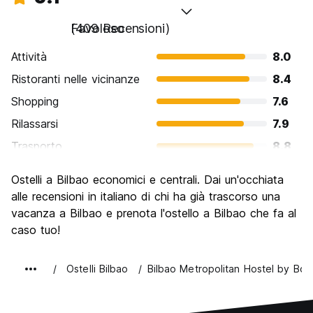
Favoloso
(409 Recensioni)
Attività
8.0
Ristoranti nelle vicinanze
8.4
Shopping
7.6
Rilassarsi
7.9
Trasporto
8.8
Cosa visitare
8.4
Ostelli a Bilbao economici e centrali. Dai un'occhiata
Luoghi di interesse culturale
8.8
alle recensioni in italiano di chi ha già trascorso una
Festa / Vita notturna
vacanza a Bilbao e prenota l'ostello a Bilbao che fa al
7.5
caso tuo!
Qualita' Prezzo
7.9
Ostelli Bilbao
Bilbao Metropolitan Hostel by Bos