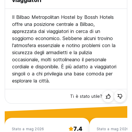
viaggiatori
applica in questo momento misure sanitarie e di sicurezza
aggiuntive.
Il Bilbao Metropolitan Hostel by Bossh Hotels
I servizi di ristorazione in questa struttura potrebbero
offre una posizione centrale a Bilbao,
essere limitati o non disponibili a causa del coronavirus
apprezzata dai viaggiatori in cerca di un
(COVID-19).
soggiorno economico. Sebbene alcuni trovino
l'atmosfera essenziale e notino problemi con la
A causa del coronavirus (COVID-19), questa struttura
ricettiva sta adottando misure per garantire la sicurezza dei
sicurezza degli armadietti e la pulizia
clienti e del personale. Per questo motivo, alcuni servizi e
occasionale, molti sottolineano il personale
strutture potrebbero essere limitati o non disponibili.
cordiale e disponibile. È più adatto a viaggiatori
singoli o a chi privilegia una base comoda per
A causa del coronavirus (COVID-19), questa struttura
esplorare la città.
ricettiva ha ridotto gli orari di ricevimento e altri servizi.
Al momento del check-in gli ospiti devono esibire un
Ti è stato utile?
documento d'identità valido e una carta di credito. Siete
pregati di notare che tutte le richieste speciali sono
soggette a disponibilità e potrebbero comportare un
supplemento.
7.4
Siete pregati di comunicare in anticipo a Bilbao
Stato a mag 2026
Stato a mag 2026