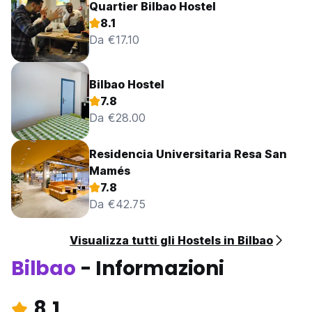
Quartier Bilbao Hostel
8.1
Da €17.10
Bilbao Hostel
7.8
Da €28.00
Residencia Universitaria Resa San
Mamés
7.8
Da €42.75
Visualizza tutti gli Hostels in Bilbao
Bilbao
- Informazioni
8.1