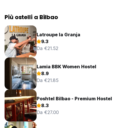
Più ostelli a Bilbao
Latroupe la Granja
9.3
Da €21.52
Lamia BBK Women Hostel
8.9
Da €21.85
Poshtel Bilbao - Premium Hostel
8.3
Da €27.00