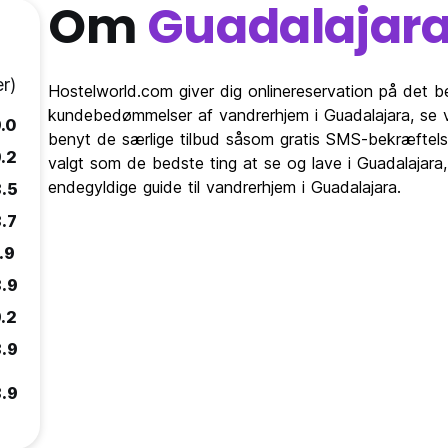
Om
Guadalajar
r)
Hostelworld.com giver dig onlinereservation på det b
kundebedømmelser af vandrerhjem i Guadalajara, se 
.0
benyt de særlige tilbud såsom gratis SMS-bekræftelse
.2
valgt som de bedste ting at se og lave i Guadalajara
endegyldige guide til vandrerhjem i Guadalajara.
.5
.7
.9
.9
.2
.9
.9