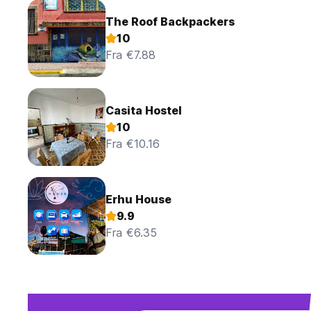
The Roof Backpackers
10
Fra €7.88
Casita Hostel
10
Fra €10.16
Erhu House
9.9
Fra €6.35