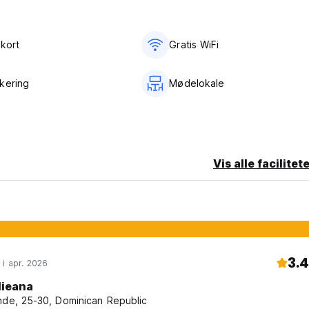
ykort
Gratis WiFi
kering
Mødelokale
Vis alle facilitet
3.4
 i apr. 2026
lieana
nde, 25-30, Dominican Republic