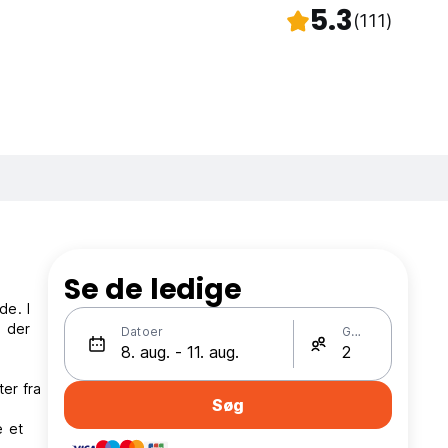
5.3
(111)
Se de ledige
de. I
, der
Datoer
Gæster
er fra
Søg
e et