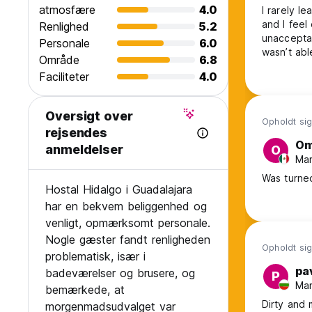
atmosfære
4.0
I rarely l
and I feel
Renlighed
5.2
unaccepta
Personale
6.0
wasn’t abl
Område
6.8
cameras, I
Faciliteter
4.0
consistent
often no s
Oversigt over
Opholdt sig
rejsendes
Om
anmeldelser
O
Man
Was turned
Hostal Hidalgo i Guadalajara
har en bekvem beliggenhed og
venligt, opmærksomt personale.
Nogle gæster fandt renligheden
Opholdt sig
problematisk, især i
pa
badeværelser og brusere, og
P
Man
bemærkede, at
Dirty and 
morgenmadsudvalget var