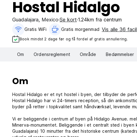
Hostal Hidalgo
Guadalajara
,
Mexico
Se kort
1.24km fra centrum
Vis alle 36 facil
Gratis WiFi
Gratis morgenmad‎
Book mindst 2 dage før og få fordel af gratis annullering.
Om
Ordensreglement
Område
Bedømmelser
Om
Hostal Hidalgo er et nyt hostel i byen, der tilbyder de per
Hostal Hidalgo har vi 24-timers reception, så din ankomstti
byder på retter i topkvalitet samt håndværksøl, levende mu
Vi er beliggende i centrum af byen på Hidalgo Avenue. me
Minerva-monumentet. Beliggende i et centralt sted i byen 
Guadalajara) 10 minutter fra det historiske centrum (katedr