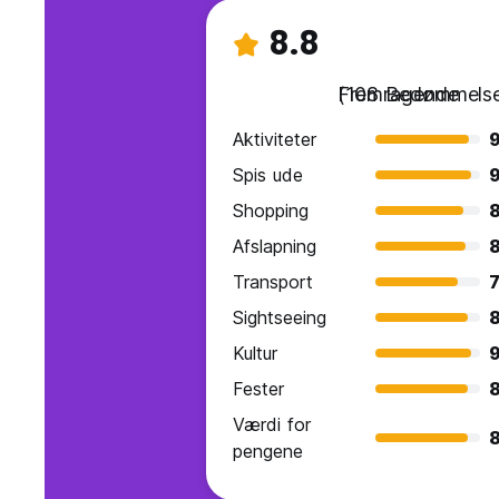
8.8
Fremragende
(108 Bedømmelse
Aktiviteter
9
Spis ude
9
Shopping
8
Afslapning
8
Transport
7
Sightseeing
8
Kultur
9
Fester
8
Værdi for
8
pengene