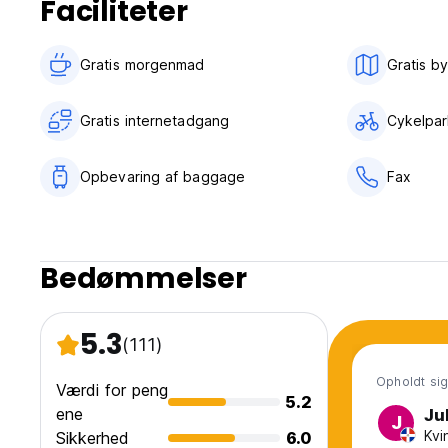
Faciliteter
Gratis morgenmad‎
Gratis b
Gratis internetadgang
Cykelpar
Opbevaring af baggage
Fax
Bedømmelser
5.3
(111)
Opholdt sig
Værdi for peng
5.2
ene
Ju
J
Kvi
Sikkerhed
6.0