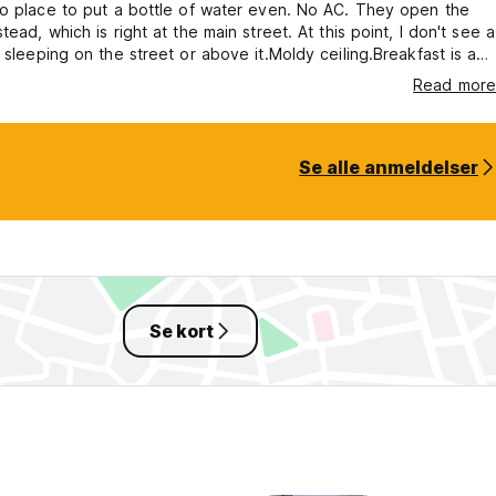
o place to put a bottle of water even. No AC. They open the
tead, which is right at the main street. At this point, I don't see a
 sleeping on the street or above it.Moldy ceiling.Breakfast is a
ead and jam. Everything in the kitchen was dirty.Toilets too. I
Read more
oo European. For me, this place is disgusting. Everyone here is
hey seem fine with it.
Se alle anmeldelser
Se kort