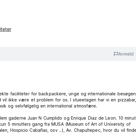
iteter
Anmeld
fekte faciliteter for backpackere, unge og internationale besøgen
d vil ikke være et problem for os. I stueetagen har vi en pizzabar
sik og selvfølgelig en international atmosfære.
llem gaderne Juan N Cumplido og Enrique Diaz de Leon. 10 minutt
kun 5 minutters gang fra MUSA (Museum of Art of University of
alen, Hospicio Cabañas, osv ..), Av. Chapultepec, hvor du vil find