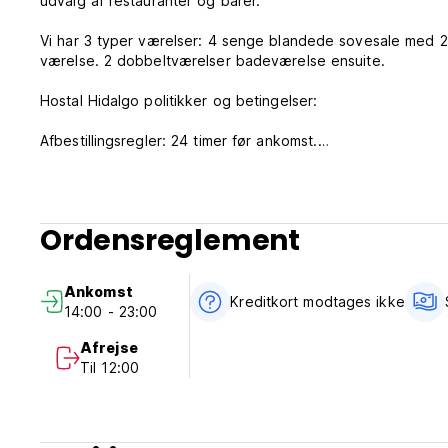
udvalg af restauranter og barer.
Vi har 3 typer værelser: 4 senge blandede sovesale med 2
værelse. 2 dobbeltværelser badeværelse ensuite.
Hostal Hidalgo politikker og betingelser:
Afbestillingsregler: 24 timer før ankomst.
Check ind fra kl. 14.00.
Check ud inden kl. 12.00.
Ordensreglement
Betaling ved ankomst med kontanter, kreditkort, debetkort
Denne ejendom kan forhåndsgodkende dit kreditkort.
Skatter inkluderet.
Ankomst
Kreditkort modtages ikke
14:00 - 23:00
Morgenmad inkluderet.
Afrejse
Generel:
Til 12:00
Receptionen er åben 24/7.
Intet udgangsforbud.
Maksimalt ophold 14 dage. (Auto-translated from original l