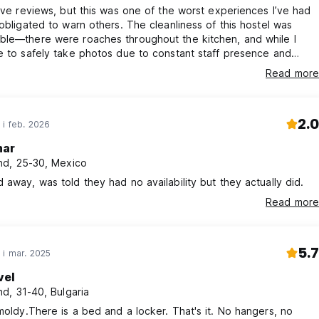
eave reviews, but this was one of the worst experiences I’ve had
 obligated to warn others. The cleanliness of this hostel was
ble—there were roaches throughout the kitchen, and while I
e to safely take photos due to constant staff presence and
 did witness them multiple times. The bathrooms were
Read more
ly dirty, including the showers, toilets, and sinks, and there was
oap available until I personally brought it up. On top of that, th
2.0
 i feb. 2026
ar
d, 25-30, Mexico
 away, was told they had no availability but they actually did.
Read more
5.7
 i mar. 2025
vel
d, 31-40, Bulgaria
moldy.There is a bed and a locker. That's it. No hangers, no