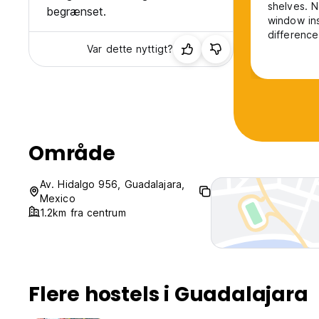
shelves. N
begrænset.
window ins
difference
Var dette nyttigt?
fodder, br
might be t
latin and t
Område
Av. Hidalgo 956, Guadalajara,
Mexico
1.2km fra centrum
Flere hostels i Guadalajara