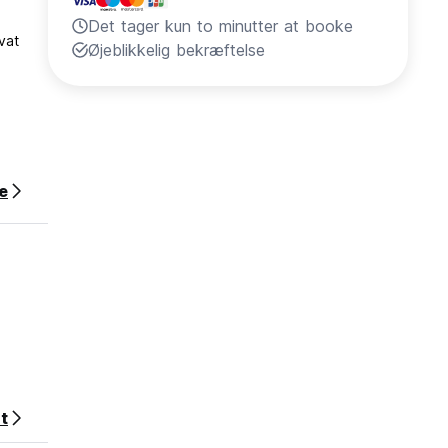
Det tager kun to minutter at booke
vat
Øjeblikkelig bekræftelse
e
t