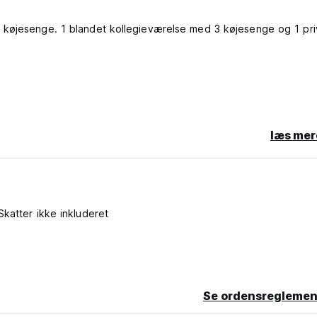
 køjesenge. 1 blandet kollegieværelse med 3 køjesenge og 1 pri
læs mer
.
Skatter ikke inkluderet
Se ordensreglemen
anguage)