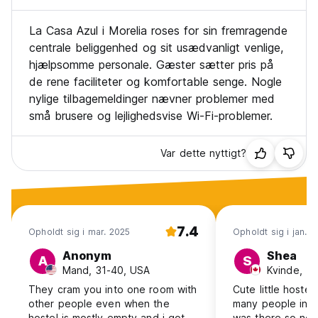
La Casa Azul i Morelia roses for sin fremragende
centrale beliggenhed og sit usædvanligt venlige,
hjælpsomme personale. Gæster sætter pris på
de rene faciliteter og komfortable senge. Nogle
nylige tilbagemeldinger nævner problemer med
små brusere og lejlighedsvise Wi-Fi-problemer.
Var dette nyttigt?
7.4
Opholdt sig i mar. 2025
Opholdt sig i jan. 
Anonym
Shea
A
S
Mand, 31-40, USA
Kvinde, 1
They cram you into one room with
Cute little hostel
other people even when the
many people in t
hostel is mostly empty and i got
was there so not s