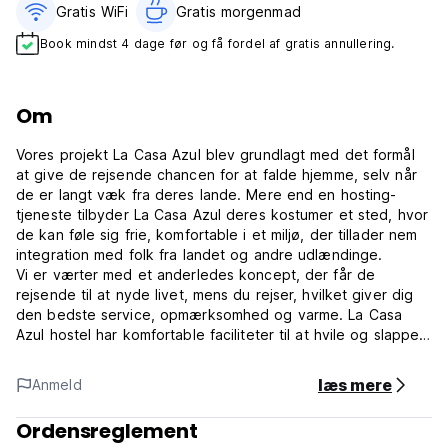
Gratis WiFi
Gratis morgenmad‎
Book mindst 4 dage før og få fordel af gratis annullering.
Om
Vores projekt La Casa Azul blev grundlagt med det formål
at give de rejsende chancen for at falde hjemme, selv når
de er langt væk fra deres lande. Mere end en hosting-
tjeneste tilbyder La Casa Azul deres kostumer et sted, hvor
de kan føle sig frie, komfortable i et miljø, der tillader nem
integration med folk fra landet og andre udlændinge.
Vi er værter med et anderledes koncept, der får de
rejsende til at nyde livet, mens du rejser, hvilket giver dig
den bedste service, opmærksomhed og varme. La Casa
Azul hostel har komfortable faciliteter til at hvile og slappe
af.
læs mere
Anmeld
Vores hostel er beliggende i kolonibyen Morelia
(Michoacán, Mexico), også kendt som byen for det
Ordensreglement
lyserøde stenbrud. Vi ligger lige i Det Historiske Centrum,