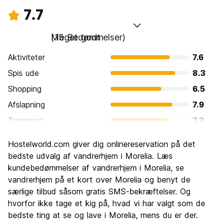
7.7
Meget godt
(15 Bedømmelser)
Aktiviteter
7.6
Spis ude
8.3
Shopping
6.5
Afslapning
7.9
Transport
7.3
Sightseeing
7.9
Hostelworld.com giver dig onlinereservation på det
Kultur
8.5
bedste udvalg af vandrerhjem i Morelia. Læs
Fester
kundebedømmelser af vandrerhjem i Morelia, se
7.2
vandrerhjem på et kort over Morelia og benyt de
Værdi for pengene
7.7
særlige tilbud såsom gratis SMS-bekræftelser. Og
hvorfor ikke tage et kig på, hvad vi har valgt som de
bedste ting at se og lave i Morelia, mens du er der.