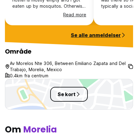
eaten up by mosquitos. Otherwise
typically a social
okay with clean bathrooms and
had a good time 
Read more
showers. Nice kitchen and friendly
Breakfast was y
staff
brought it to you
you wanted which
Se alle anmeldelser
start to the day
weren’t my favou
needed to ask th
Område
hot water on, but
was a good spot 
Av Morelos Nte 306, Between Emiliano Zapata and Del
days!
Trabajo, Morelia, Mexico
0.4km fra centrum
Se kort
Om
Morelia