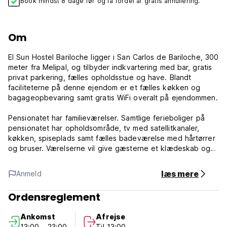
Book mindst 8 dage før og få fordel af gratis annullering.
Om
El Sun Hostel Bariloche ligger i San Carlos de Bariloche, 300
meter fra Melipal, og tilbyder indkvartering med bar, gratis
privat parkering, fælles opholdsstue og have. Blandt
faciliteterne på denne ejendom er et fælles køkken og
bagageopbevaring samt gratis WiFi overalt på ejendommen.
Pensionatet har familieværelser. Samtlige ferieboliger på
pensionatet har opholdsområde, tv med satellitkanaler,
køkken, spiseplads samt fælles badeværelse med hårtørrer
og bruser. Værelserne vil give gæsterne et klædeskab og
en kedel.
læs mere
Anmeld
Der serveres dagligt kontinental morgenmad på Sun Hostel
Bariloche. Civic Center ligger 4,1 km fra Sun Hostel
Ordensreglement
Bariloche, og Serena Bay ligger 8 km derfra. Den nærmeste
lufthavn er San Carlos De Bariloche, 18 km fra pensionatet,
Ankomst
Afrejse
og ejendommen tilbyder lufthavnstransport mod
13:00 - 23:00
Til 13:00