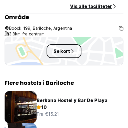
Depositum på 5 USD for nøglen, vil blive returneret ved
Vis alle faciliteter
udtjekning (Auto-translated from original language)
Område
Boock 199, Bariloche, Argentina
3.8km fra centrum
Se kort
Flere hostels i Bariloche
Berkana Hostel y Bar De Playa
10
Fra €15.21