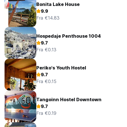
Bonita Lake House
9.9
Fra €14.83
Hospedaje Penthouse 1004
9.7
Fra €0.13
Periko's Youth Hostel
9.7
Fra €0.15
Tangoinn Hostel Downtown
9.7
Fra €0.19