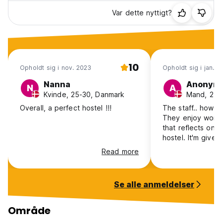
Var dette nyttigt?
10
Opholdt sig i nov. 2023
Opholdt sig i jan. 
Nanna
Anonym
N
A
Kvinde, 25-30, Danmark
Mand, 25-
Overall, a perfect hostel !!!
The staff.. how d
They enjoy worki
that reflects on y
hostel. It'm give
vibe
Read more
Se alle anmeldelser
Område