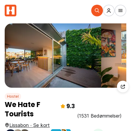
Hostel
We Hate F
9.3
Tourists
(1531 Bedømmelser)
Lissabon · Se kort