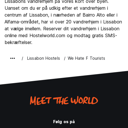
Fester
Lissabons vandrerhjem på vores kort over byen.
8.6
Uanset om du er på udkig efter et vandrerhjem i
Værdi for pengene
8.9
centrum af Lissabon, i nærheden af ​​Bairro Alto eller i
Alfama-området, har vi over 20 vandrerhjem i Lissabon
at vælge imellem. Reserver dit vandrerhjem i Lissabon
online med Hostelworld.com og modtag gratis SMS-
bekræftelser.
Lissabon Hostels
We Hate F Tourists
Følg os på