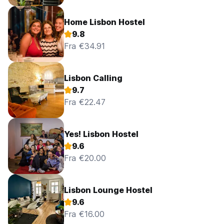
Home Lisbon Hostel
9.8
Fra €34.91
Lisbon Calling
9.7
Fra €22.47
Yes! Lisbon Hostel
9.6
Fra €20.00
Lisbon Lounge Hostel
9.6
Fra €16.00