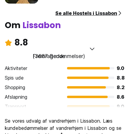
Se alle Hostels i Lissabon
Om
Lissabon
8.8
Fremragende
(3687 Bedømmelser)
Aktiviteter
9.0
Spis ude
8.8
Shopping
8.2
Afslapning
8.6
Transport
9.0
Sightseeing
9.2
Se vores udvalg af vandrerhjem i Lissabon. Læs
Kultur
9.2
kundebedømmelser af vandrerhjem i Lissabon og se