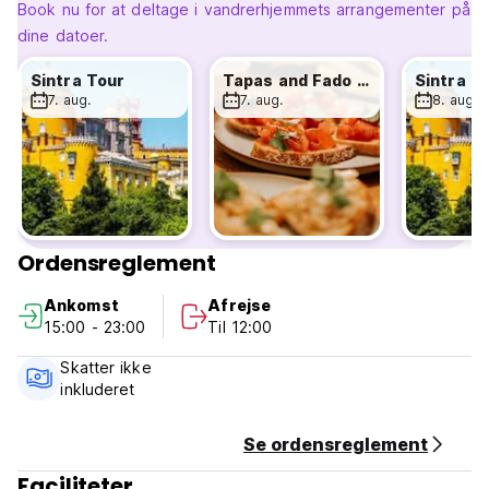
måske tage en tur til et lokalt udsigtspunkt for at starte
Book nu for at deltage i vandrerhjemmets arrangementer på
dagen fuld af energi, før du begiver dig ud og udforsker
dine datoer.
vores lokale anbefalinger. Gå en tur på den vilde side, bliv
en del af Lissabon-samfundet og overlad turistfælderne til
Sintra Tour
Tapas and Fado Night
Sintra T
andre. #Bealocal ' (Auto-translated from original language)
7. aug.
7. aug.
8. aug.
Ordensreglement
Ankomst
Afrejse
15:00 - 23:00
Til 12:00
Skatter ikke
inkluderet
Se ordensreglement
Faciliteter