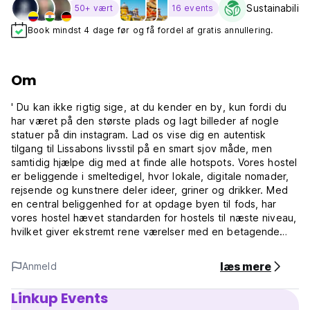
Sustainability
50+ vært
16 events
Book mindst 4 dage før og få fordel af gratis annullering.
Om
' Du kan ikke rigtig sige, at du kender en by, kun fordi du
har været på den største plads og lagt billeder af nogle
statuer på din instagram. Lad os vise dig en autentisk
tilgang til Lissabons livsstil på en smart sjov måde, men
samtidig hjælpe dig med at finde alle hotspots. Vores hostel
er beliggende i smeltedigel, hvor lokale, digitale nomader,
rejsende og kunstnere deler ideer, griner og drikker. Med
en central beliggenhed for at opdage byen til fods, har
vores hostel hævet standarden for hostels til næste niveau,
hvilket giver ekstremt rene værelser med en betagende
udsigt fra balkonerne. Vi har 2 uafhængige fællesområder
for at møde forskellige stemninger, mens nogle mennesker
læs mere
Anmeld
bruger vores lounge til at arbejde eller slappe af, andre vil
foretrække at få nogle cocktails på vores tagterrassebar.
Linkup Events
Hver morgen, efter vi har serveret morgenmad, vil du