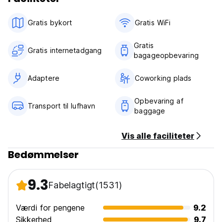
Gratis bykort
Gratis WiFi
Gratis
Gratis internetadgang
bagageopbevaring
Adaptere
Coworking plads
Opbevaring af
Transport til lufhavn
baggage
Vis alle faciliteter
Bedømmelser
9.3
Fabelagtigt
(1531)
Værdi for pengene
9.2
Sikkerhed
9.7