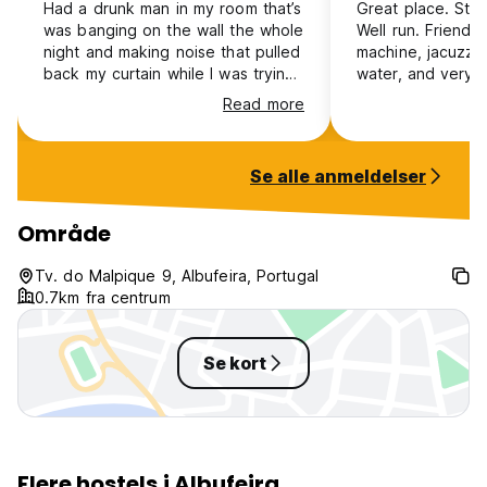
Had a drunk man in my room that’s
Great place. Sta
was banging on the wall the whole
Well run. Friendly staff
night and making noise that pulled
machine, jacuzzi,
back my curtain while I was trying
water, and very c
to sleep and was telling me he’s
Read more
crazy and wanted to masterbate.
When I told reception about this
they told me it’s fine and to go
Se alle anmeldelser
back to bed. This place is very
unsafe there are no locks on any
doors including the ones to the
Område
shower and the rooms and
anyone from the street can walk
Tv. do Malpique 9, Albufeira, Portugal
in and do anything. Do not stay
0.7km fra centrum
here there are much other better
hostels.
Se kort
Flere hostels i Albufeira