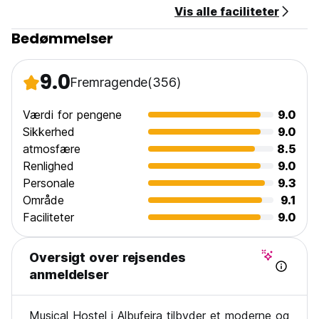
Vis alle faciliteter
Bedømmelser
9.0
Fremragende
(356)
Værdi for pengene
9.0
Sikkerhed
9.0
atmosfære
8.5
Renlighed
9.0
Personale
9.3
Område
9.1
Faciliteter
9.0
Oversigt over rejsendes
anmeldelser
Musical Hostel i Albufeira tilbyder et moderne og