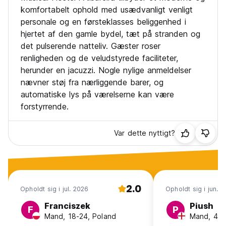
komfortabelt ophold med usædvanligt venligt
personale og en førsteklasses beliggenhed i
hjertet af den gamle bydel, tæt på stranden og
det pulserende natteliv. Gæster roser
renligheden og de veludstyrede faciliteter,
herunder en jacuzzi. Nogle nylige anmeldelser
nævner støj fra nærliggende barer, og
automatiske lys på værelserne kan være
forstyrrende.
Var dette nyttigt?
2.0
Opholdt sig i jul. 2026
Opholdt sig i jun. 
Franciszek
Piush
F
P
Mand, 18-24, Poland
Mand, 41+