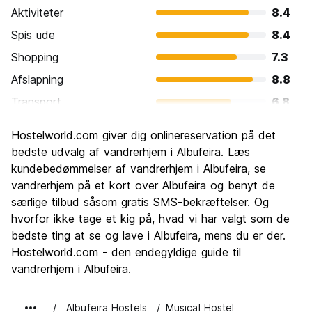
Aktiviteter
8.4
Spis ude
8.4
Shopping
7.3
Afslapning
8.8
Transport
6.8
Sightseeing
7.4
Hostelworld.com giver dig onlinereservation på det
Kultur
6.8
bedste udvalg af vandrerhjem i Albufeira. Læs
Fester
kundebedømmelser af vandrerhjem i Albufeira, se
8.6
vandrerhjem på et kort over Albufeira og benyt de
Værdi for pengene
7.7
særlige tilbud såsom gratis SMS-bekræftelser. Og
hvorfor ikke tage et kig på, hvad vi har valgt som de
bedste ting at se og lave i Albufeira, mens du er der.
Hostelworld.com - den endegyldige guide til
vandrerhjem i Albufeira.
Albufeira Hostels
Musical Hostel