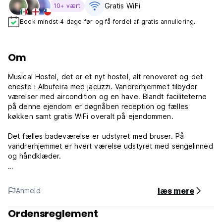
Gratis WiFi
10+ vært
Book mindst 4 dage før og få fordel af gratis annullering.
Om
Musical Hostel, det er et nyt hostel, alt renoveret og det
eneste i Albufeira med jacuzzi. Vandrerhjemmet tilbyder
værelser med aircondition og en have. Blandt faciliteterne
på denne ejendom er døgnåben reception og fælles
køkken samt gratis WiFi overalt på ejendommen.
Det fælles badeværelse er udstyret med bruser. På
vandrerhjemmet er hvert værelse udstyret med sengelinned
og håndklæder.
Dette hostel er meget godt placeret, idet det er i centrum
af Albufeira, det er tæt på alt, fra ting at gøre i løbet af
læs mere
Anmeld
dagen til natteliv, du kan få det bedste fra begge verdener.
Ifølge uafhængige anmeldelser er dette vores gæsters
Ordensreglement
yndlingsdel af Albufeira. (Auto-translated from original