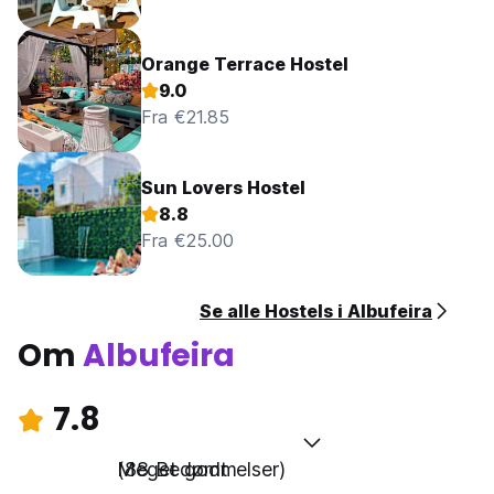
Orange Terrace Hostel
9.0
Fra €21.85
Sun Lovers Hostel
8.8
Fra €25.00
Se alle Hostels i Albufeira
Om
Albufeira
7.8
Meget godt
(88 Bedømmelser)