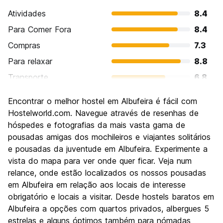
Atividades
8.4
Para Comer Fora
8.4
Compras
7.3
Para relaxar
8.8
Transporte
6.8
Turismo
7.4
Encontrar o melhor hostel em Albufeira é fácil com
Cultura
6.8
Hostelworld.com. Navegue através de resenhas de
Festas / vida noturna
hóspedes e fotografias da mais vasta gama de
8.6
pousadas amigas dos mochileiros e viajantes solitários
Custo-beneficio
7.7
e pousadas da juventude em Albufeira. Experimente a
vista do mapa para ver onde quer ficar. Veja num
relance, onde estão localizados os nossos pousadas
em Albufeira em relação aos locais de interesse
obrigatório e locais a visitar. Desde hostels baratos em
Albufeira a opções com quartos privados, albergues 5
estrelas e alguns óptimos também para nómadas