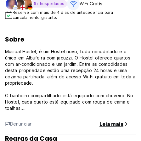
WiFi Gratís
5+ hospedados
Reserve com mais de 4 dias de antecedência para
cancelamento gratuito.
Sobre
Musical Hostel, é um Hostel novo, todo remodelado e o
único em Albufeira com jacuzzi. O Hostel oferece quartos
com ar-condicionado e um jardim. Entre as comodidades
desta propriedade estão uma recepção 24 horas e uma
cozinha partilhada, além de acesso Wi-Fi gratuito em toda a
propriedade.
O banheiro compartilhado está equipado com chuveiro. No
Hostel, cada quarto está equipado com roupa de cama e
toalhas.
Este Hostel está muito bem localizado, estando no centro
Leia mais
Denunciar
de Albufeira, está perto de tudo, desde coisas para fazer
durante o dia até à vida noturna, pode ter o melhor dos
Regras da Casa
dois mundos. Esta é a parte de Albufeira que os nossos