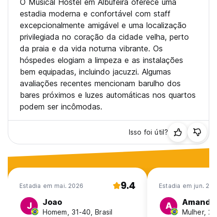
O Musical Hostel em Albufeira oferece uma
estadia moderna e confortável com staff
excepcionalmente amigável e uma localização
privilegiada no coração da cidade velha, perto
da praia e da vida noturna vibrante. Os
hóspedes elogiam a limpeza e as instalações
bem equipadas, incluindo jacuzzi. Algumas
avaliações recentes mencionam barulho dos
bares próximos e luzes automáticas nos quartos
podem ser incômodas.
Isso foi útil?
9.4
Estadia em mai. 2026
Estadia em jun. 20
Joao
Amanda
J
A
Homem, 31-40, Brasil
Mulher, 25