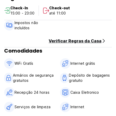
hóspedes preferem, de acordo com avaliações
Check-In
Check-out
independentes. (Auto-translated from original language)
15:00 - 23:00
até 11:00
Impostos não
incluídos
Verificar Regras da Casa
Comodidades
WiFi Gratís
Internet grátis
Armários de segurança
Depósito de bagagens
gratuitos
gratuito
Recepção 24 horas
Caixa Eletronico
Serviços de limpeza
Internet