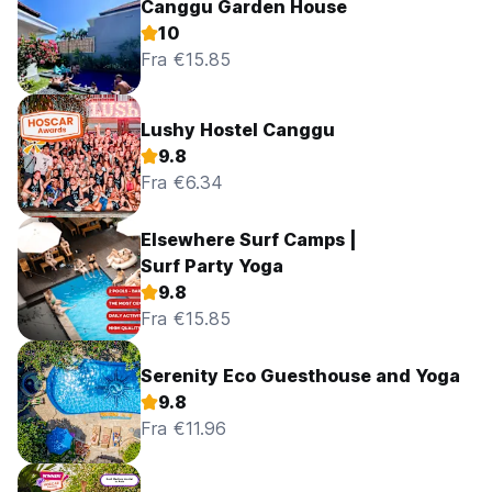
Canggu Garden House
10
Fra €15.85
Lushy Hostel Canggu
9.8
Fra €6.34
Elsewhere Surf Camps |
Surf Party Yoga
9.8
Fra €15.85
Serenity Eco Guesthouse and Yoga
9.8
Fra €11.96