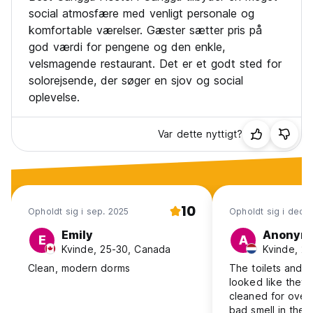
Ikke-residente besøgende er strengt taget ikke tilladt på
social atmosfære med venligt personale og
værelserne. Besøgende skal opholde sig i et fælles område
komfortable værelser. Gæster sætter pris på
(restaurant, pool og billardområde).
god værdi for pengene og den enkle,
velsmagende restaurant. Det er et godt sted for
Rygning er fuldstændig forbudt i værelserne, receptionen
og restaurantområdet. (Auto-translated from original
solorejsende, der søger en sjov og social
language)
oplevelse.
Var dette nyttigt?
10
Opholdt sig i sep. 2025
Opholdt sig i dec.
Emily
Anonym
E
A
Kvinde, 25-30, Canada
Kvinde, 25
Clean, modern dorms
The toilets and 
looked like they
cleaned for over 
bad smell in the