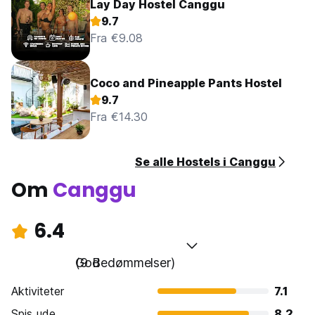
Lay Day Hostel Canggu
9.7
Fra €9.08
Coco and Pineapple Pants Hostel
9.7
Fra €14.30
Se alle Hostels i Canggu
Om
Canggu
6.4
God
(9 Bedømmelser)
Aktiviteter
7.1
Spis ude
8.2