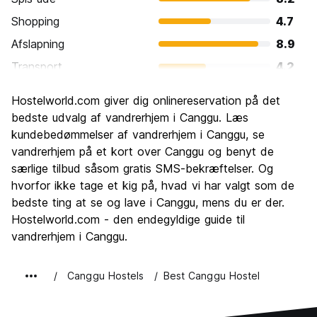
Shopping
4.7
Afslapning
8.9
Transport
4.2
Sightseeing
4.4
Hostelworld.com giver dig onlinereservation på det
Kultur
6.0
bedste udvalg af vandrerhjem i Canggu. Læs
Fester
kundebedømmelser af vandrerhjem i Canggu, se
6.4
vandrerhjem på et kort over Canggu og benyt de
Værdi for pengene
7.8
særlige tilbud såsom gratis SMS-bekræftelser. Og
hvorfor ikke tage et kig på, hvad vi har valgt som de
bedste ting at se og lave i Canggu, mens du er der.
Hostelworld.com - den endegyldige guide til
vandrerhjem i Canggu.
Canggu Hostels
Best Canggu Hostel