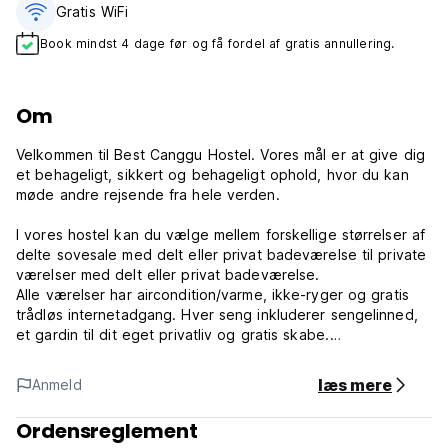
Gratis WiFi
Book mindst 4 dage før og få fordel af gratis annullering.
Om
Velkommen til Best Canggu Hostel. Vores mål er at give dig
et behageligt, sikkert og behageligt ophold, hvor du kan
møde andre rejsende fra hele verden.
I vores hostel kan du vælge mellem forskellige størrelser af
delte sovesale med delt eller privat badeværelse til private
værelser med delt eller privat badeværelse.
Alle værelser har aircondition/varme, ikke-ryger og gratis
trådløs internetadgang. Hver seng inkluderer sengelinned,
et gardin til dit eget privatliv og gratis skabe.
Det moderne, meget hyggelige og venlige hostel tilbyder
læs mere
Anmeld
et cafeområde, jacuzzi og store fællesarealer til socialt
samvær for at have en masse plads til at slappe af.
Ordensreglement