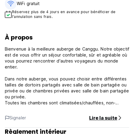
WiFi gratuit
Réservez plus de 4 jours en avance pour bénéficier de
l'annulation sans frais.
À propos
Bienvenue à la meilleure auberge de Canggu. Notre objectif
est de vous offrir un séjour confortable, sûr et agréable où
vous pourrez rencontrer d'autres voyageurs du monde
entier.
Dans notre auberge, vous pouvez choisir entre différentes
tailles de dortoirs partagés avec salle de bain partagée ou
privée ou de chambres privées avec salle de bain partagée
ou privée.
Toutes les chambres sont climatisées/chauffées, non-
fumeurs et dotées d'une connexion Wi-Fi gratuite. Chaque
lit comprend du linge de lit, un rideau pour votre intimité et
Lire la suite
Signaler
des casiers gratuits.
Règlement intérieur
L'auberge moderne, très confortable et conviviale propose