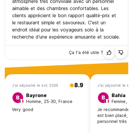
atmosphère très conviviale avec un personnel
N'utilisez pas l'espace et les biens des autres colocataires.
aimable et des chambres confortables. Les
Ne changez pas du lit qui vous est attribué.
clients apprécient le bon rapport qualité-prix et
Pas de chaussures dans la chambre (règle pour chambre
le restaurant simple et savoureux. C'est un
dortoir).
endroit idéal pour les voyageurs solo à la
Pour votre commodité, nous avons fourni des casiers
(veuillez garder vos objets de valeur verrouillés à tout
recherche d'une expérience amusante et sociale.
moment).
Nous déclinons toute responsabilité en cas de dommages
Ça t'a été utile ?
ou de perte d'effets personnels.
Les visiteurs non résidents ne sont strictement pas
autorisés dans les chambres. Les visiteurs doivent séjourner
dans un espace commun (restaurant, piscine et espace
billard).
8.9
J'ai séjourné le oct. 2025
J'ai séjourné le se
Il est totalement interdit de fumer dans les chambres, la
Bayrone
Bahia
B
B
réception et le restaurant. (Auto-translated from original
Homme, 25-30, France
Femme, 18
language)
Very good
Je recommande à 
est bien placé, p
personnel très ai