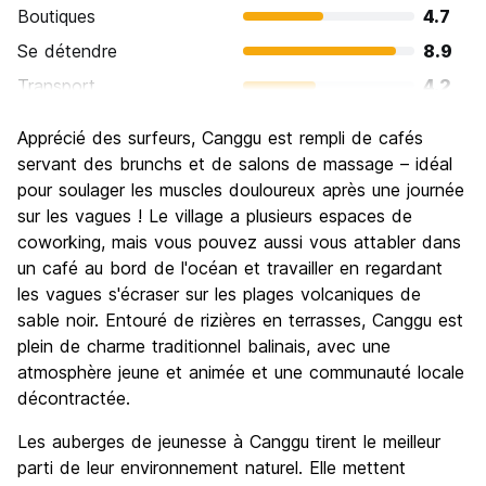
Boutiques
4.7
Se détendre
8.9
Transport
4.2
Visites touristiques
4.4
Apprécié des surfeurs, Canggu est rempli de cafés
Culture
6.0
servant des brunchs et de salons de massage – idéal
Sortir le soir / faire la fête
pour soulager les muscles douloureux après une journée
6.4
sur les vagues ! Le village a plusieurs espaces de
Bonnes affaires
7.8
coworking, mais vous pouvez aussi vous attabler dans
un café au bord de l'océan et travailler en regardant
les vagues s'écraser sur les plages volcaniques de
sable noir. Entouré de rizières en terrasses, Canggu est
plein de charme traditionnel balinais, avec une
atmosphère jeune et animée et une communauté locale
décontractée.
Les auberges de jeunesse à Canggu tirent le meilleur
parti de leur environnement naturel. Elle mettent