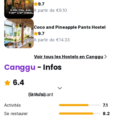
9.7
A partir de €9.10
Coco and Pineapple Pants Hostel
9.7
A partir de €14.33
Voir tous les Hostels en Canggu
Canggu
- Infos
6.4
Satisfaisant
(9 Avis)
Activités
7.1
Se restaurer
8.2